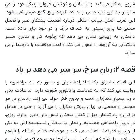
شروع به کار می کند و با تلاش و کوشش فراوان، زندگی خود را می
سازد و به این نتیجه می رسد که
نابرده رنج، گنج میسر نمی شود
.
این ضرب المثل، پیامی اخلاقی درباره اهمیت پشتکار، صبر و تحمل
سختی ها برای رسیدن به اهداف بزرگ را در خود جای داده است.
داستان به زیبایی نشان می دهد که چگونه کار و تلاش، مسیر
دستیابی به آرزوها را هموار می کند و لذت موفقیت را دوچندان می
سازد.
قصه ۲: زبان سرخ، سر سبز می دهد بر باد
این قصه، ماجرای یک شاهزاده جوان و جسور به نام «رادمان» را
روایت می کند که به شجاعت و دلاوری شهرت دارد، اما عادت بدی
دارد: بسیار تندزبان است و بدون فکر حرف می زند. رادمان در هر
مجلس و محفلی، با زبان تیزش دیگران را می آزارد و حتی در مقابل
بزرگان و پادشاهان نیز از گفتن سخنان نیش دار ابایی ندارد. روزی،
در دربار پادشاهی همسایه، رادمان با سخنان نسنجیده اش به یکی
از وزیران قدرتمند اهانت می کند و موجبات خشم پادشاه را فراهم
می آورد. پادشاه که از تکرار این رفتارها به ستوه آمده، فرمان به