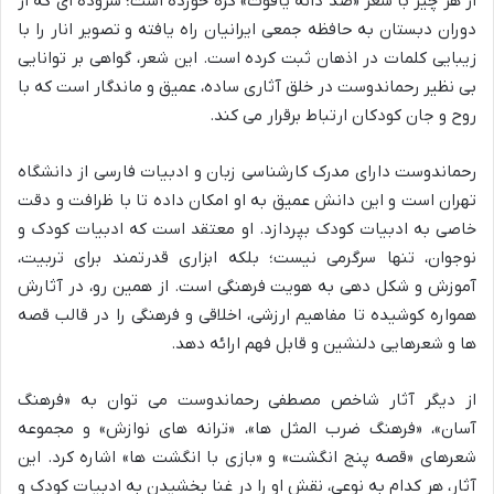
از هر چیز با شعر «صد دانه یاقوت» گره خورده است؛ سروده ای که از
دوران دبستان به حافظه جمعی ایرانیان راه یافته و تصویر انار را با
زیبایی کلمات در اذهان ثبت کرده است. این شعر، گواهی بر توانایی
بی نظیر رحماندوست در خلق آثاری ساده، عمیق و ماندگار است که با
روح و جان کودکان ارتباط برقرار می کند.
رحماندوست دارای مدرک کارشناسی زبان و ادبیات فارسی از دانشگاه
تهران است و این دانش عمیق به او امکان داده تا با ظرافت و دقت
خاصی به ادبیات کودک بپردازد. او معتقد است که ادبیات کودک و
نوجوان، تنها سرگرمی نیست؛ بلکه ابزاری قدرتمند برای تربیت،
آموزش و شکل دهی به هویت فرهنگی است. از همین رو، در آثارش
همواره کوشیده تا مفاهیم ارزشی، اخلاقی و فرهنگی را در قالب قصه
ها و شعرهایی دلنشین و قابل فهم ارائه دهد.
از دیگر آثار شاخص مصطفی رحماندوست می توان به «فرهنگ
آسان»، «فرهنگ ضرب المثل ها»، «ترانه های نوازش» و مجموعه
شعرهای «قصه پنج انگشت» و «بازی با انگشت ها» اشاره کرد. این
آثار، هر کدام به نوعی، نقش او را در غنا بخشیدن به ادبیات کودک و