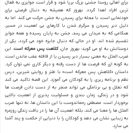
برای اهالی روستا جشنی بزرگ برپا شود و قرار است جوایزی به فعال
ترین افراد اهدا گردد. بهروز که همیشه به دنبال فرصتی برای
خودنمایی است، با عجله برای رسیدن به جشن حرکت می کند. اما به
دلیل دیر رسیدن و سرگرم شدن با کارهای بی اهمیت در مسیر،
هنگامی که به میدان می رسد، جشن به پایان رسیده و همه جوایز
تقسیم شده اند. او در حالی که دنبال جایزه خود می گردد، یکی از
دوستانش به او می گوید: بهروز جان،
کلاهت پس معرکه است
. این
ضرب المثل به معنی بسیار دیر رسیدن یا از قافله عقب ماندن است،
به گونه ای که فرصت ها از دست رفته و دیگر کاری نمی توان کرد.
داستان «کلاهش پس معرکه است» با طنز و روایتی شیرین، درس
نظم و برنامه ریزی را به کودکان می آموزد. این قصه تاکید می کند
که تعلل و بی برنامگی می تواند منجر به از دست دادن فرصت ها
شود و در زندگی، زمان بندی و مسئولیت پذیری از اهمیت بالایی
برخوردار است. مصطفی رحماندوست با این داستان ها، نه تنها ضرب
المثل ها را معنا می کند، بلکه اهمیت آن ها را در بافت زندگی روزمره
به زیبایی نشان می دهد و کودکان را با دنیایی از حکمت و پند آشنا
می سازد.