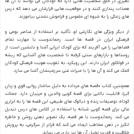
نظیری در خلق شخصیت هایی دارد که کودکان می توانند با آن ها
همذات پنداری کنند و در موقعیت هایی قرارشان می دهد که درس
های زندگی را به شیوه ای ملموس و فراموش نشدنی بیاموزند.
از دیگر ویژگی های نگارشی او، تأکید بر استفاده از عناصر بومی و
فرهنگی ایران در قصه ها است. رحماندوست با مهارت تمام،
فضاهایی را می آفریند که برای کودک ایرانی آشنا و دلنشین است؛ از
روستاها و بازارهای سنتی گرفته تا شخصیت های آشنایی که ریشه
در فولکلور ایران دارند. این رویکرد، به تقویت هویت فرهنگی کودکان
کمک می کند و آن ها را با میراث غنی سرزمینشان آشنا می سازد.
همچنین، کتاب «قصه های مرداد» به دلیل ساختار روایی قوی و زبان
گیرا، قابلیت بالایی برای قصه گویی والدین و مربیان دارد. جملات
کوتاه، توصیفات زنده و دیالوگ های طبیعی، این قصه ها را به ابزاری
عالی برای قصه گویی شبانه یا استفاده در کلاس های درس تبدیل
می کند. رحماندوست با هر قصه، یک تصویر ذهنی روشن و خاطره
انگیز در ذهن مخاطب ایجاد می کند که فراتر از سرگرمی، به پرورش
خلاقیت و قدرت تخیل آن ها نیز یاری می رساند.