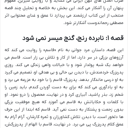
ضرب المثل های کهن ایرانی می گشاید و با روایتی شیرین، مفهوم
پنهان آن را آشکار می کند. این بخش به خلاصه و تحلیل چند قصه
منتخب از این کتاب ارزشمند می پردازد تا عمق و غنای محتوایی اثر
مصطفی رحماندوست آشکارتر شود.
قصه ۱: نابرده رنج، گنج میسر نمی شود
این قصه، داستان مرد جوانی به نام «قاسم» را روایت می کند که
آرزوهای بزرگی در سر دارد، اما از کار و تلاش بی زار است. قاسم می
خواهد یک شبه پولدار شود و با خیالات واهی زندگی می کند. روزی
پدربزرگ خردمندش، با دیدن بی حالی و بی هدفی او، تصمیم می گیرد
به او درسی ماندگار بدهد. پدربزرگ قاسم را با خود به مزرعه می برد و
به او یادآوری می کند که برای به دست آوردن گندم، باید زمین را
شخم زد، بذر پاشید، آبیاری کرد و در نهایت، محصول را درو نمود. او
با کلمات و حکایاتش به قاسم می آموزد که هیچ موفقیت بزرگی
بدون زحمت و پشتکار به دست نمی آید. قاسم که ابتدا از این حرف
ها دلخور است، با دیدن تلاش کشاورزان و ثمره کارشان، آرام آرام به
عمق کلام پدربزرگ پی می برد. در نهایت، قاسم با الهام از پدربزرگش،