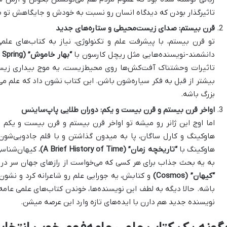
تاثیرگذار بودن که دیدگاه انسان رو نسبت به خودش و جایگاهش تو
قرن بیستم: صدای زیست‌محیطی و ستاره‌های جدید
تو قرن بیستم، با پیشرفت علم و تکنولوژی، نیاز به کتاب‌های عل
دانشمند-نویسنده‌هایی مثل ریچل کارسون با
“بهار خاموش” (Silent Spring)
تاثیرات وحشتناک آفت‌کش‌ها روی محیط‌زیست، یه موج بیداری زیست
بیشتر از قبل به فکر سیاره‌شون باشن. این کتاب نشون داد که علم می‌
بزرگ باشه.
اواخر قرن بیستم و قرن بیست و یکم: دوران طلایی پاپ‌ساینس
اما اوج این ژانر رو میشه تو اواخر قرن بیستم و قرن بیست و یکم د
هاوکینگ و کارل ساگان، پا به میدون گذاشتن و با قلم جادویی‌شون، 
هاوکینگ با
“تاریخچه زمان” (A Brief History of Time)
، کیهان‌شناس
به یه بحث جذاب برای هر کسی که می‌خواست از رازهای جهان سر در بی
“کیهان” (Cosmos)
و کتابش، یه جورایی علم رو شاعرانه کرد و نشون 
باشه. حالا دیگه به لطف این نویسنده‌ها، خوندن کتاب‌های علمی عام
نویسنده جدید هم دارن با ایده‌های تازه وارد این عرصه میشن.