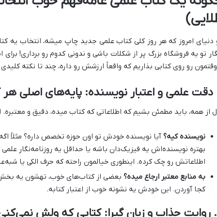
گونه یک کتاب علمی عامه‌فهم خوب انتخاب
لایی)
 دنیای امروز که هر روز کلی کتاب علمی جدید چاپ میشه، انتخاب یه کت
گار تو یه فروشگاه بزرگ پر از شکلات باشی و ندونی کدوم رو برداری! برای 
وقتمون رو روی کتابی بذاریم که واقعاً ارزشش رو داره، چند تا نکته کلی
ل از همه، باید مطمئن بشیم که اطلاعاتی که کتاب میده، دقیق و معتبره. ا
نویسنده کیه؟
آیا نویسنده خودش تو اون حوزه تخصص داره؟ مثلاً اگه ی
بهتره نویسنده‌اش یه فیزیک‌دان باشه یا حداقل یه روزنامه‌نگار علمی 
اطلاعاتش رو چک کرده. اینطوری خیالمون راحته که حرف الکی یا شبه‌عل
به منابع معتبر ارجاع میده؟
بعضی از کتاب‌های خوب، تهشون یه بخش م
کجا آوردن. این خودش یه نشونه خوب از اعتبار کتابه.