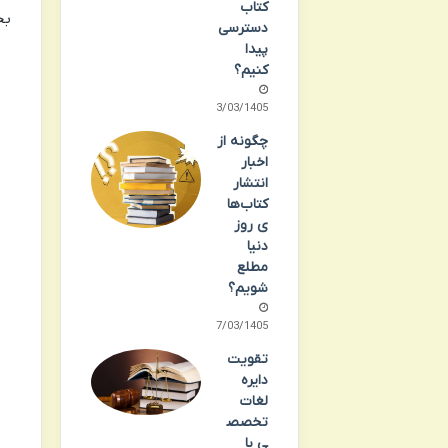
کتاب
بخ
دسترسی
پیدا
کنیم؟
13/03/1405
چگونه از
اخبار
انتشار
کتاب‌ها
ی روز
دنیا
مطلع
شویم؟
07/03/1405
تقویت
دایره
لغات
تخصص
ی با