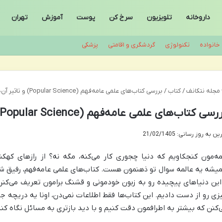
داروخانه
تلویزیون
سرخ کن
پوست
آموزش
تهران
خانواده
تکنولوژی
گردشگری و اقامتی
پزشکی
مجله نتکانف
/
کتاب
/
بررسی کتاب‌های علمی عامه‌فهم (Popular Science) و تاثیر آن‌ها
سی کتاب‌های علمی عامه‌فهم (Popular Science) و تاثیر آن‌ها
ن به روز رسانی: 21/02/1405
ه‌مون کنجکاویم که دنیا چجوری کار می‌کنه، مگه نه؟ از رازهای کهک
یشه یه عالمه سوال تو ذهنمون هست. کتاب‌های علمی عامه‌فهم، رفیق 
این دنیاهای پیچیده رو به زبون خودمونی و قشنگ برامون تعریف می‌ک
زی رو از دست دادیم. این کتاب‌ها فقط اطلاعات نمی‌دن، اونا یه دریچه جد
‌کنن که بیشتر به اطرافمون دقت کنیم و با دید بازتری به مسائل نگاه کنی