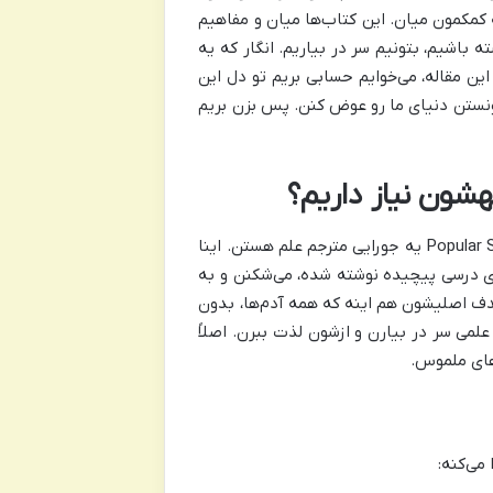
ه کمکمون میان. این کتاب‌ها میان و مفاهیم
باشیم، بتونیم سر در بیاریم. انگار که یه
ین مقاله، می‌خوایم حسابی بریم تو دل این
تونستن دنیای ما رو عوض کنن. پس بزن بریم
شون نیاز داریم؟
اگه بخوایم خیلی خودمونی بگیم، کتاب‌های علمی عامه‌فهم یا همون Popular Science یه جورایی مترجم علم هستن. اینا
ی درسی پیچیده نوشته شده، می‌شکنن و به
هدف اصلیشون هم اینه که همه آدم‌ها، بدون
لمی سر در بیارن و ازشون لذت ببرن. اصلاً
‌های ملموس.
می‌کنه: