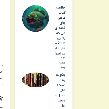
خلاصه
کتاب
ماهی
چاق
گنده ی
من که
زامبی
شد 2 –
دم باله |
مو اهارا
3
هفته
خل
پیش
می
چگونه
تخ
به
بو
نسخه
های
اصیل و
چر
دست
اول
شا