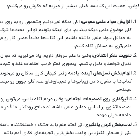
واین، اهمیت این کتاب‌ها خیلی بیشتر از چیزیه که فکرش رو می‌کنیم:
افزایش سواد علمی عمومی:
الان دیگه نمی‌تونیم چشممون رو به روی ت
کلی موضوع علمی دیگه ببندیم. برای اینکه بتونیم تو این بحث‌ها شرک
یه حداقل سواد علمی داشته باشیم. این کتاب‌ها دقیقاً همین کار رو م
علمی‌تری به مسائل نگاه کنیم.
تقویت تفکر انتقادی:
وقتی با علم سروکار داریم، یاد می‌گیریم که سوال 
دنبال شواهد و دلیل باشیم. اینجوری کمتر فریب اطلاعات غلط و شبه‌عل
الهام‌بخش نسل‌های آینده:
یادمه وقتی کیهان کارل ساگان رو می‌خوند
کتاب‌ها با نشون دادن زیبایی‌ها و هیجان‌های علم، کلی جوون رو ترغی
مهندسی.
تاثیرگذاری روی تصمیمات اجتماعی:
وقتی مردم آگاه باشن، می‌تونن رو
تصمیماتشون بر اساس حقایق علمی باشه، نه منافع زودگذر. مثلاً در م
جامعه خیلی مهمه.
لذت‌بخش کردن یادگیری:
کی گفته علم باید خشک و خسته‌کننده باشه؟ 
یکی از هیجان‌انگیزترین و لذت‌بخش‌ترین تجربه‌های فکری آدم باشه.