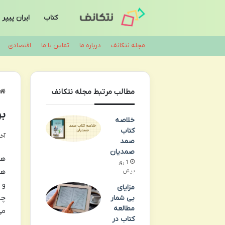
کتاب
ایران پیپر
مجله نتکانف
درباره ما
تماس با ما
اقتصادی
مطالب مرتبط مجله نتکانف
برر
خلاصه
کتاب
آخری
صمد
صمدیان
هم
1 روز
هم
پیش
و 
مزایای
چی
بی شمار
مطالعه
می
کتاب در