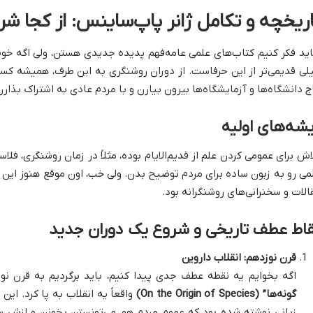
اریخچه و تکامل ژانر پاپ‌ساینس: از کجا ش
ید فکر کنیم کتاب‌های علمی عامه‌فهم پدیده جدیدی هستن، ولی اگه خوب 
لی قدیمی‌تر از این حرفاست. از دوران روشنگری به این طرف، همیشه کس
ج دانشگاه‌ها و آزمایشگاه‌ها بیرون بیارن و با مردم عادی به اشتراک بذارن
شه‌های اولیه
اش برای عمومی کردن علم از قدیم‌الایام بوده، مثلاً در زمان روشنگری، فل
می رو به زبون ساده برای مردم توضیح بدن. ولی خب، اون موقع هنوز این
الات و سخنرانی‌های روشنگرانه بود.
قاط عطف تاریخی و شروع یک دوران جدید
قرن نوزدهم: انقلاب داروین
اگه بخوایم یه نقطه عطف جدی پیدا کنیم، باید برگردیم به قرن نوز
گونه‌ها” (On the Origin of Species)
واقعاً یه انقلاب به پا کرد. این
زبانی نوشته شده بود که عموم مردم هم می‌تونستن بخونن و ازش سر 