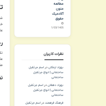
مطالعه
ت
متون
آکادمیک
شا
حقوق
خی
01/03/1405
عا
ری
تل
نظرات کاربران
عل
مق
بهزاد ارمکان
در
اسم جرثقیل
ساختمانی | انواع جرثقیل
ن
ساختمانی
بهراد دهقان
در
اسم جرثقیل
ساختمانی | انواع جرثقیل
ساختمانی
فرهنگ فرهمند
در
اسم جرثقیل