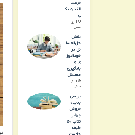
فرمت
الکترونیک
ی
1 روز
پیش
نقش
حل‌المسا
ئل در
خودآموز
ی و
یادگیری
مستقل
1 روز
پیش
بررسی
پدیده
فروش
جهانی
کتاب ۵۰
طیف
تو
خاکستر