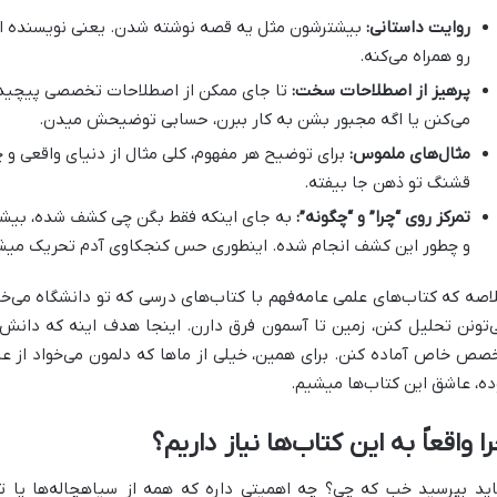
روایت داستانی:
بیشترشون مثل یه قصه نوشته شدن. یعنی نویسنده از اب
رو همراه می‌کنه.
پرهیز از اصطلاحات سخت:
تا جای ممکن از اصطلاحات تخصصی پیچیده
می‌کنن یا اگه مجبور بشن به کار ببرن، حسابی توضیحش میدن.
مثال‌های ملموس:
برای توضیح هر مفهوم، کلی مثال از دنیای واقعی و چی
قشنگ تو ذهن جا بیفته.
تمرکز روی “چرا” و “چگونه”:
به جای اینکه فقط بگن چی کشف شده، بیشتر ب
و چطور این کشف انجام شده. اینطوری حس کنجکاوی آدم تحریک میش
اصه که کتاب‌های علمی عامه‌فهم با کتاب‌های درسی که تو دانشگاه می‌خ
‌تونن تحلیل کنن، زمین تا آسمون فرق دارن. اینجا هدف اینه که دانش عمو
صص خاص آماده کنن. برای همین، خیلی از ماها که دلمون می‌خواد از علم
ده، عاشق این کتاب‌ها میشیم.
ا واقعاً به این کتاب‌ها نیاز داریم؟
ید بپرسید خب که چی؟ چه اهمیتی داره که همه از سیاهچاله‌ها یا ت