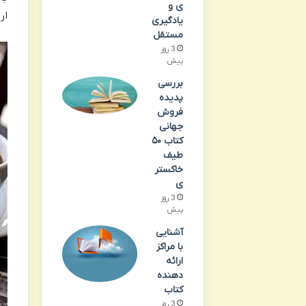
ی و
ار
یادگیری
مستقل
3 روز
پیش
بررسی
پدیده
فروش
جهانی
کتاب ۵۰
طیف
خاکستر
ی
3 روز
پیش
آشنایی
با مراکز
ارائه
دهنده
کتاب
3 روز