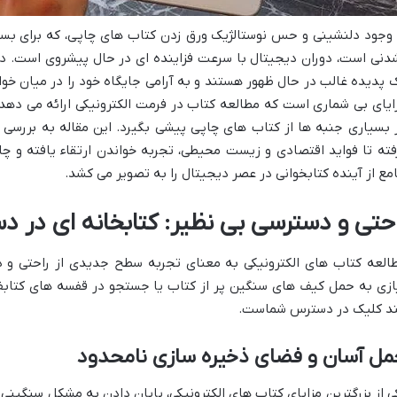
 وجود دلنشینی و حس نوستالژیک ورق زدن کتاب های چاپی، که برای بسی
دنی است، دوران دیجیتال با سرعت فزاینده ای در حال پیشروی است. در 
 پدیده غالب در حال ظهور هستند و به آرامی جایگاه خود را در میان خوا
ایای بی شماری است که مطالعه کتاب در فرمت الکترونیکی ارائه می دهد 
 بسیاری جنبه ها از کتاب های چاپی پیشی بگیرد. این مقاله به بررسی ا
فته تا فواید اقتصادی و زیست محیطی، تجربه خواندن ارتقاء یافته و چ
مع از آینده کتابخوانی در عصر دیجیتال را به تصویر می کشد.
احتی و دسترسی بی نظیر: کتابخانه ای در د
العه کتاب های الکترونیکی به معنای تجربه سطح جدیدی از راحتی و د
ازی به حمل کیف های سنگین پر از کتاب یا جستجو در قفسه های کتابف
د کلیک در دسترس شماست.
مل آسان و فضای ذخیره سازی نامحدود
ی از بزرگترین مزایای کتاب های الکترونیکی، پایان دادن به مشکل سنگینی