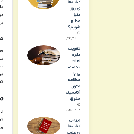
کتاب‌ها
دا
ی روز
در
دنیا
مطلع
بر
شویم؟
عد
07/03/1405
تقویت
مف
دایره
بی
لغات
پس
تخصص
ی با
پر
مطالعه
کن
متون
آکادمیک
م
حقوق
01/03/1405
ان
تع
بررسی
کتاب‌ها
طب
ی علمی