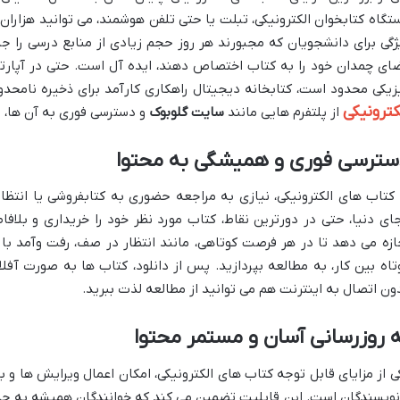
تگاه کتابخوان الکترونیکی، تبلت یا حتی تلفن هوشمند، می توانید هزاران
ژگی برای دانشجویان که مجبورند هر روز حجم زیادی از منابع درسی را جاب
ای چمدان خود را به کتاب اختصاص دهند، ایده آل است. حتی در آپارت
زیکی محدود است، کتابخانه دیجیتال راهکاری کارآمد برای ذخیره نامحد
کترونیکی
از پلتفرم هایی مانند
سایت گلوبوک
و دسترسی فوری به آن ها، ا
سترسی فوری و همیشگی به محتوا
 کتاب های الکترونیکی، نیازی به مراجعه حضوری به کتابفروشی یا انتظا
ای دنیا، حتی در دورترین نقاط، کتاب مورد نظر خود را خریداری و بلافا
ازه می دهد تا در هر فرصت کوتاهی، مانند انتظار در صف، رفت وآمد با
تاه بین کار، به مطالعه بپردازید. پس از دانلود، کتاب ها به صورت آفل
ون اتصال به اینترنت هم می توانید از مطالعه لذت ببرید.
 روزرسانی آسان و مستمر محتوا
ی از مزایای قابل توجه کتاب های الکترونیکی، امکان اعمال ویرایش ها و 
نویسندگان است. این قابلیت تضمین می کند که خوانندگان همیشه به ج