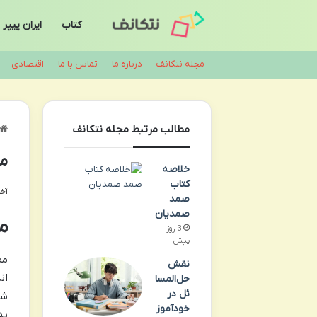
کتاب
ایران پیپر
مجله نتکانف
درباره ما
تماس با ما
اقتصادی
مطالب مرتبط مجله نتکانف
مز
خلاصه
کتاب
آخری
صمد
صمدیان
م
3 روز
پیش
مط
نقش
ان
حل‌المسا
ئل در
شخ
خودآموز
به