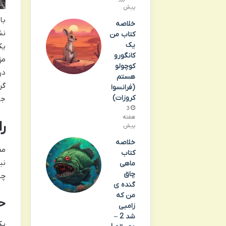
پیش
با
خلاصه
نش
کتاب من
یک
یک
کانگورو
مز
کوچولو
در
هستم
گر
(فرانسوا
کروزات)
جا
3
هفته
ر
پیش
خلاصه
مط
کتاب
نی
ماهی
چاق
چن
گنده ی
من که
ح
زامبی
شد 2 –
یک