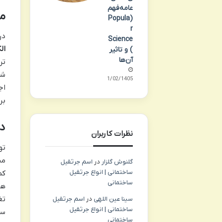
عامه‌فهم
م
(Popula
r
در
Science
ال
) و تاثیر
آن‌ها
تر
شو
21/02/1405
اج
بر
دو
نظرات کاربران
تو
من
گلنوش گلزار
در
اسم جرثقیل
ساختمانی | انواع جرثقیل
کم
ساختمانی
ها
تغ
سینا عین اللهی
در
اسم جرثقیل
ساختمانی | انواع جرثقیل
سب
ساختمانی