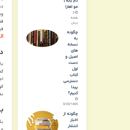
دم باله |
دس
مو اهارا
3
وی
هفته
فض
پیش
فی
چگونه
ال
به
نسخه
د
های
اصیل و
دست
با
اول
کج
کتاب
اج
دسترسی
کو
پیدا
کنیم؟
بد
13/03/1405
به
چگونه از
اخبار
یک
انتشار
و 