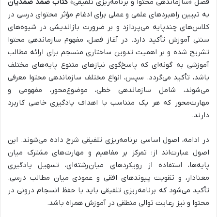
فصل «سازماندهی محتوا و برنامه‌ریزی تلفیقی»
کتاب صمد صمدیان
به
تبیین راهبردهای علمی و عملی برای ادغام مؤثر محتوای درسی در
کلاس‌های چندپایه
می‌پردازد و بر
ضرورت بازاندیشی در شیوه‌های
سنتی آموزش
تأکید دارد. در آغاز فصل،
مفهوم سازماندهی محتوا
تشریح شده و بر اهمیت تدوین ساختاری منسجم برای ارائه مطالب
آموزشی به گونه‌ای که پاسخ‌گوی نیازهای متنوع پایه‌های مختلف
باشد، تأکید می‌گردد.
سپس،
انواع مختلف سازماندهی محتوا معرفی
می‌شوند،
شامل
سازماندهی خطی، موضوع‌محور، مفهومی و
مهارت‌محور
که هر یک متناسب با اهداف یادگیری خاصی کاربرد
دارند.
در ادامه،
اصول اساسی برنامه‌ریزی تلفیقی شرح داده می‌شوند.
این
اصول عبارت‌اند از:
تمرکز بر مفاهیم و مهارت‌های مشترک میان
پایه‌ها، استفاده از رویکردهای میان‌رشته‌ای، تسهیل یادگیری
معنادار، و تقویت پیوندهای افقی و عمودی میان مطالب درسی.
تأکید می‌شود که
برنامه‌ریزی تلفیقی باید با حفظ انسجام درونی در
محتوا و نیز رعایت توالی منطقی در آموزش همراه باشد.