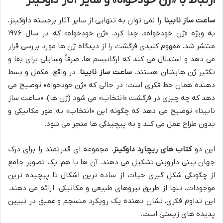
ارتباط با «ژن خودخواه» و سایر آثار داوکینز
ساعت ساز نابینا
را نمی توان به تنهایی از سایر آثار برجسته داوکینز،
به ویژه «ژن خودخواه»، جدا کرد. «ژن خودخواه» که در سال ۱۹۷۶
منتشر شد، مفهوم کلیدی فرگشت را از دیدگاه ژن ها مورد بررسی قرار
می دهد و استدلال می کند که ارگانیسم ها، صرفاً وسایلی برای بقا و
تکثیر ژن هایشان هستند.
ساعت ساز نابینا
، در واقع، مکمل و بسط
دهنده همان خط فکری است؛ در حالی که «ژن خودخواه» توضیح می
دهد که چه چیزی در فرگشت «انتخاب» می شود (ژن ها)، «ساعت ساز
نابینا» توضیح می دهد که چگونه این «انتخاب» به طور مکانیکی و
بدون طراح عمل می کند و به پیچیدگی ها منجر می شود.
این دو
کتاب های ریچارد داوکینز
، مجموعه ای قدرتمند را برای درک
جهان بینی داروینی تشکیل می دهند. آن ها با هم، یک تصویر جامع
از چگونگی شکل گیری حیات از ساده ترین اشکال تا پیچیده ترین
موجودات، تنها از طریق نیروهای طبیعی و مکانیکی، ارائه می دهند.
این تداوم فکری، نشان دهنده یک رویکرد منسجم و عمیق در تبیین
پدیده های زیستی است.