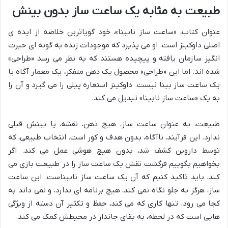
طبیعت به مثابه یک ساعت ساز بدون بینش
عنوان کتاب، «ساعت ساز نابینا»، خود گویاترین خلاصه از ایده ی
اصلی داوکینز است. او می پذیرد که موجودات زنده به گونه ای حیرت
انگیز سازمان یافته و پیچیده هستند که به نظر می رسد «طراحی»
شده اند. اما این «طراحی» محصول یک ذهن متفکر، یک معمار آگاه یا
یک ساعت ساز بینا نیست. داوکینز استعاره پیلی را می گیرد و آن را
به یک «ساعت ساز نابینا» تبدیل می کند.
طبیعت، به عنوان ساعت ساز، هیچ ذهن، نقشه، یا بینش قبلی
ندارد. این فرآیند، ناآگاه، بدون هدف و کور است. انتخاب طبیعی، که
توسط داروین کشف شد، بدون هیچ هوشی عمل می کند. اگر
بخواهیم بگوییم فرگشت نقش یک ساعت ساز را در طبیعت بازی می
کند، باید تاکید کنیم که آن یک ساعت ساز نابیناست. این ساعت
ساز، هرگز به جلو نگاه نمی کند، هیچ برنامه ای ندارد، و نمی داند به
کجا می رود. تنها کاری که می کند، حفظ و تکثیر آن دسته از ویژگی
هایی است که در لحظه، به بقای جاندار در محیطش کمک می کند.