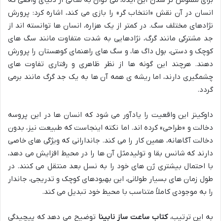
انسان در آن نقش «انتخاب گر» را بازی می کند، اشاره کرد: پرورش
نژادهای مختلف سگ. در کمتر از یک هزاره، انسان ها توانسته اند از
جد مشترکی مانند گرگ، نژادهایی به شدت متفاوت مانند سگ های
کوچک و دستی، بول داگ ها، و سگ های راهنمای کوهستان را پرورش
دهند. هرچند این گونه ها از نظر ظاهری و رفتاری تفاوت های
چشمگیری دارند، اما ریشه ی همه آن ها به یک جد گرگ مانند برمی
گردد.
داوکینز این واقعیت را یادآور می شود که انسان ها در این پروسه
دخالت و «طراحی» کرده اند. اما نکته اینجاست که طبیعت نیز، بدون
دخالت آگاهانه، همین کار را می کند. جاندارانی که ویژگی های خاصی
دارند که شانس بقا و تولیدمثل آن ها را در محیط افزایش می دهد،
با احتمال بیشتری ژن های خود را به نسل بعد منتقل می کنند. در
طول زمان های بسیار طولانی، این بهبودهای کوچک و تدریجی، جاندار
را به موجودی کاملاً متناسب با محیط خود تبدیل می کند.
به این ترتیب،
کتاب ساعت ساز نابینا
توضیح می دهد که پیچیدگی