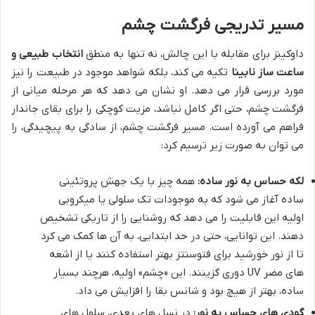
مسیر تدریجی فرگشت چشم
داوکینز برای مقابله با این چالش، نه تنها به منطق
انتخاب طبیعی و
ساعت ساز نابینا
تکیه می کند، بلکه شواهد موجود در طبیعت را نیز
مورد بررسی قرار می دهد. او نشان می دهد که هر مرحله میانی از
فرگشت چشم، حتی اگر کامل نباشد، مزیت کوچکی را برای بقای جاندار
فراهم می آورده است. مسیر فرگشت چشم، از سادگی به پیچیدگی، را
می توان به صورت زیر ترسیم کرد:
لکه حساس به نور ساده:
همه چیز با یک جهش پروتئینی
ساده آغاز می شود که به موجودات تک سلولی یا میکروبی
اولیه این قابلیت را می دهد که روشنایی را از تاریکی تشخیص
دهند. این توانایی، حتی در حد ابتدایی، به آن ها کمک می کرد
تا از نور خورشید برای فتوسنتز بهتر استفاده کنند یا از اشعه
های مضر UV دوری گزینند. این «چشم» اولیه، هرچند بسیار
ساده، بهتر از هیچ بود و شانس بقا را افزایش می داد.
گودی های حساس به نور:
در نسل های بعدی، سلول های