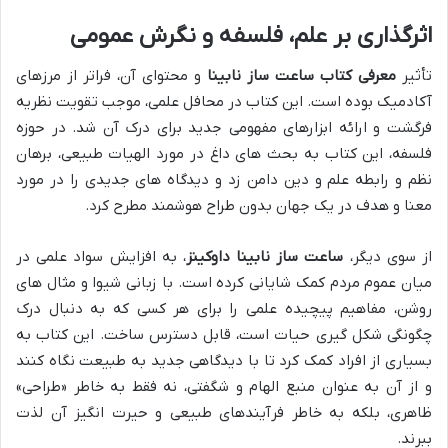
اثرگذاری بر علم، فلسفه و نگرش عمومی
تأثیر
معرفی کتاب ساعت ساز نابینا
و محتوای آن، فراتر از مرزهای
آکادمیک بوده است. این کتاب در محافل علمی، موجب تقویت نظریه
فرگشت و ارائه ابزارهای مفهومی جدید برای درک آن شد. در حوزه
فلسفه، این کتاب به بحث های داغ در مورد الهیات طبیعی، برهان
نظم و رابطه علم و دین دامن زد و دیدگاه های جدیدی را در مورد
معنا و هدف در یک جهان بدون طراح هوشمند مطرح کرد.
از سوی دیگر،
ساعت ساز نابینا داوکینز
، به افزایش سواد علمی در
میان عموم مردم کمک شایانی کرده است. با زبانی شیوا و مثال های
روشن، مفاهیم پیچیده علمی را برای هر کسی که به دنبال درک
چگونگی شکل گیری حیات است، قابل دسترس ساخت. این کتاب به
بسیاری از افراد کمک کرد تا با دیدگاهی جدید به طبیعت نگاه کنند
و از آن به عنوان منبع الهام و شگفتی، نه فقط به خاطر «طراحی»
ظاهری، بلکه به خاطر فرآیندهای طبیعی و حیرت انگیز آن لذت
ببرند.