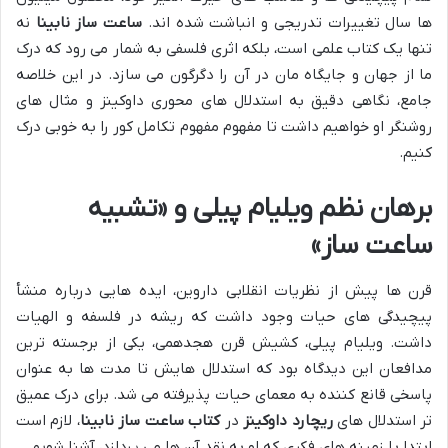
ها سال تغییرات تدریجی و انباشت شده اند.
ساعت ساز نابینا
نه
تنها یک کتاب علمی است، بلکه اثری فلسفی به شمار می رود که درک
ما از جهان و جایگاه مان در آن را دگرگون می سازد. در این خلاصه
جامع، نگاهی دقیق به استدلال های محوری داوکینز و مثال های
روشنگر او خواهیم داشت تا مفهوم مفهوم تکامل کور را به خوبی درک
کنیم.
برهان نظم ویلیام پیلی و «تشبیه
ساعت ساز»
قرن ها پیش از نظریات انقلابی داروین، ایده هایی درباره منشأ
پیچیدگی های حیات وجود داشت که ریشه در فلسفه و الهیات
داشت. ویلیام پیلی، کشیش قرن هجدهمی، یکی از برجسته ترین
مدافعان این دیدگاه بود که استدلال هایش تا مدت ها به عنوان
پاسخی قانع کننده به معمای حیات پذیرفته می شد. برای درک عمیق
تر استدلال های
ریچارد داوکینز
در
کتاب ساعت ساز نابینا
، لازم است
ابتدا با زمینه های فکری که او به نقد آن ها می پردازد، آشنا شویم.