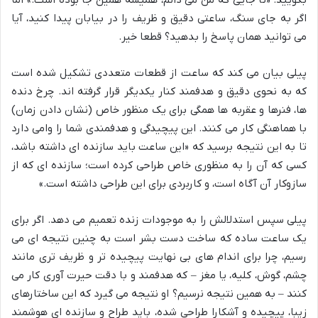
بگویید: «تا جایی که من می دانم، همیشه همین جا بوده است.» اما
اگر به جای سنگ، ساعتی دقیق و ظریف را در بیابان پیدا کنید، آیا
می توانید همان پاسخ را بدهید؟ قطعا خیر.
پیلی بیان می کند که ساعت از قطعات متعددی تشکیل شده است
که به نحوی دقیق و هدفمند کنار یکدیگر قرار گرفته اند. چرخ دنده
ها، فنرها و عقربه ها همگی برای یک منظور خاص (نشان دادن زمان)
با هماهنگی کار می کنند. این پیچیدگی و هدفمندی شما را وامی دارد
تا به این نتیجه برسید که «این ساعت باید سازنده ای داشته باشد،
کسی که آن را به منظوری خاص طراحی کرده است؛ سازنده ای که از
سازوکار آن آگاه است، و کاربردی برای این طراحی داشته است.»
پیلی سپس استدلالش را به موجودات زنده تعمیم می دهد. اگر برای
یک ساعت ساده که ساخت دست بشر است به چنین نتیجه ای می
رسیم، چرا برای اندام های بی نهایت پیچیده تر و ظریف تری مانند
چشم، گوش، کلیه، یا مغز – که هدفمند و با دقت حیرت آوری کار می
کنند – به همین نتیجه نرسیم؟ او نتیجه می گیرد که این ساختارهای
زیبا، پیچیده و آشکارا طراحی شده، باید طراح و سازنده ای هوشمند