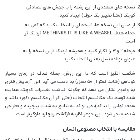
نسخه های متعددی از این رشته را با جهش های تصادفی
کوچک (مثلاً تغییر یک حرف) ایجاد کنید.
از میان این نسخه ها، نسخه ای را انتخاب کنید که کمی به
جمله هدف METHINKS IT IS LIKE A WEASEL نزدیک تر
است.
مرحله ۲ و ۳ را تکرار کنید و همیشه نزدیک ترین نسخه را به
عنوان «والد» نسل بعدی انتخاب کنید.
شگفت انگیز است که با این روش، جمله هدف در زمان بسیار
کوتاهی (شاید کمتر از ۵۰ نسل) به دست می آید. این آزمایش فکری
به وضوح نشان می دهد که چگونه انباشت تغییرات کوچک، هدایت
شده توسط یک مکانیسم انتخاب (حتی اگر آن مکانیسم «کور» باشد و
هدف نهایی را نداند)، می تواند به نتایج به شدت پیچیده و «طراحی
شده» منجر شود. این جوهر
نظریه فرگشت ریچارد داوکینز
است.
مقایسه با انتخاب مصنوعی انسان
برای ملموس تر شدن این ایده، می توان به مثالی از دنیای واقعی که