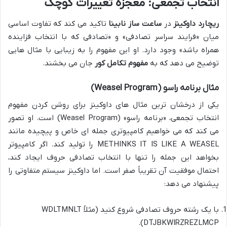
انتخاب تجمعی: معجزه تغییرات کوچک
ریچارد داوکینز
در
ساعت ساز نابینا
تاکید می کند که تفاوت اساسی
میان «فرایند سراسر تصادفی» و «تصادفی که با انتخاب فزاینده
همراه باشد» وجود دارد. او این مفهوم را به زیبایی با مثال هایی
توضیح می دهد که به
مفهوم تکامل کور
جان می بخشند.
مثال برنامه راسو (Weasel Program)
یکی از درخشان ترین مثال های داوکینز برای روشن کردن مفهوم
انتخاب تجمعی، «برنامه راسو» (Weasel Program) است. او تصور
می کند که می خواهیم کامپیوتری جمله ای خاص و پیچیده مانند
METHINKS IT IS LIKE A WEASEL را تولید کند. اگر کامپیوتر
بخواهد این جمله را تنها با انتخاب تصادفی حروف ایجاد کند،
احتمال موفقیت آن تقریباً صفر است. اما داوکینز سیستم متفاوتی را
پیشنهاد می دهد:
با یک رشته حروف تصادفی شروع کنید (مثلاً WDLTMNLT
DTJBKWIRZREZLMCP).