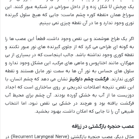
یک چرخش U شکل زده و از داخل سوراخی در شبکیه عبور کنند. این
سوراخ همان «نقطه کور» چشم ماست؛ جایی که هیچ سلول گیرنده
نوری وجود ندارد و ما در آن نقطه چیزی نمی بینیم.
اگر یک طراح هوشمند و بی نقص وجود داشت، قطعاً این عصب ها را
به گونه ای طراحی می کرد که از جلوی گیرنده های نور عبور نکنند و
نقطه کوری وجود نداشته باشد. جالب اینجاست که در بسیاری از بی
مهرگان، مانند اختاپوس و ماهی های مرکب، این مشکل وجود ندارد و
سلول های حساس به نور آن ها به سمت نور مایل هستند و نقطه
کوری ندارند.
فرگشت چشم داوکینز
نشان می دهد که چشم انسان، با
این نقص، نتیجه اصلاحات تدریجی بر روی ساختاری است که اجداد
دوزیست ما از آب به خشکی آورده بودند. آن چشم برای محیط آب
فرگشت یافته بود و هرچند در خشکی بی نقص نبود، اما انتخاب
طبیعی آن را تا جایی که امکان داشت، بهبود بخشید.
عصب حنجره بازگشتی در زرافه
مثال دیگر، عصب حنجره بازگشتی (Recurrent Laryngeal Nerve) در