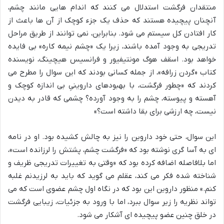
منتقدان فرگشت استدلال می کنند که اندام هایی مانند چشم،
آنچنان پیچیده هستند که حذف یک جزء کوچک از آن ها باعث از
کار افتادن کل سیستم می شود. بنابراین، نمی توانند از طریق مراحل
تدریجی به وجود آمده باشند، زیرا یک «چشم نیمه کاره» بی فایده
خواهد بود. اسقف هوگ مونتیفیور و فرانسیس هیچینگ، نویسنده
کتاب «گردن زرافه»، از جمله کسانی بودند که این سوال را مطرح می
کردند که «چطور فرگشت، با بهبودهای داروینیِ بی اندازه کوچک و
آهسته و پیوسته، چشم را به وجود آورده؟ چشمی که قادر به دیدن
نیست، چه ارزشی برای بقا داشته است؟»
این سوال، حتی خود داروین را نیز به چالش کشیده بود. او در نامه
ای به آسا گری نوشته بود که «فرگشت چشم، پشتش را لرزانده است»،
اما بلافاصله اضافه کرده بود که «وقتی به تغییرات تدریجی ظریف و
شناخته شده فکر می کند، عقلم می گوید که باید به لرزیدنم غلبه
کنم.» منظور داروین این بود که در نگاه اول چشم عضوی است که می
تواند نظریه را زیر سوال ببرد، اما با ورود به جزئیات، زیبایی فرگشت
در خلق چنین عضو پیچیده ای آشکار می شود.