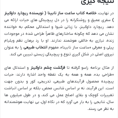
نتیجه گیری
در نهایت،
خلاصه کتاب ساعت ساز نابینا ( نویسنده ریچارد داوکینز
)
سفری عمیق و روشنگرانه را در دل پیچیدگی های حیات ارائه می
دهد. ریچارد داوکینز، با زبانی شیوا و استدلالی محکم، به خواننده
نشان می دهد که چگونه ساختارهای ظاهراً طراحی شده در موجودات
زنده، نیازی به خالقی هوشمند ندارند. او با رد برهان نظم ویلیام
پیلی و معرفی «ساعت ساز نابینا»، مفهوم
انتخاب طبیعی
را به عنوان
نیروی اصلی در شکل گیری تنوع و پیچیدگی زیستی تبیین می کند.
از مثال برنامه راسو گرفته تا
فرگشت چشم داوکینز
و استدلال های
«طراحی بد»، همه و همه به یک نقطه واحد اشاره دارند: حیات
پیچیده محصول فرآیندهای طبیعی، تدریجی، کور و بدون جهت
است. این فرآیند، نه بر اساس شانس محض، بلکه بر اساس انباشت
تغییرات کوچک و بقای اصلح عمل می کند، و در طول میلیون ها
سال، نتایجی را به بار می آورد که در نگاه اول، بی نهایت هوشمندانه
به نظر می رسند.