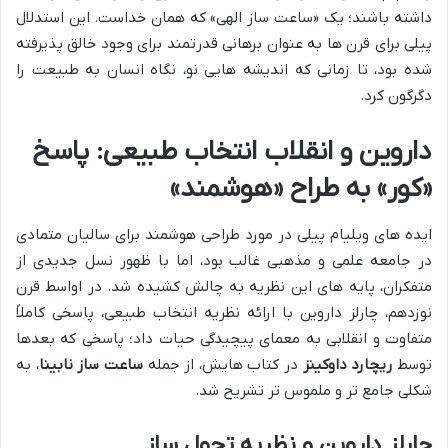
داشته باشند؛ یک «ساعت ساز الهی» که همان خداست. این استدلال
پیلی برای قرن ها به عنوان برهانی قدرتمند برای وجود خالق پذیرفته
شده بود، تا زمانی که اندیشه هایی نو، نگاه انسان به طبیعت را
دگرگون کرد.
داروین و انقلاب انتخاب طبیعی: پاسخ
«کور» به طراح «هوشمند»
ایده های ویلیام پیلی در مورد طراحی هوشمند برای سالیان متمادی
در جامعه علمی و مذهبی غالب بود، اما با ظهور نسل جدیدی از
متفکران، پایه های این نظریه به چالش کشیده شد. در اواسط قرن
نوزدهم، چارلز داروین با ارائه نظریه انتخاب طبیعی، پاسخی کاملاً
متفاوت و انقلابی به معمای پیچیدگی حیات داد؛ پاسخی که بعدها
توسط
ریچارد داوکینز
در کتاب هایش، از جمله
ساعت ساز نابینا
، به
شکلی جامع تر و ملموس تر تشریح شد.
چارلز داروین و نظریه تحول ساز