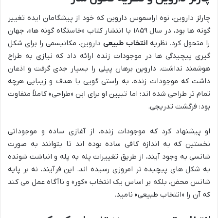
چارلز داروین، نوه اراسموس داروین که خود از پیشگامان ایده تغییر
گونه ها بود، در سال ۱۸۵۹ با انتشار کتاب «خاستگاه گونه ها»، جهان
را متحول کرد. نظریه
انتخاب طبیعی
داروین، مکانیسمی را برای شکل
گیری پیچیدگی ها در موجودات زنده ارائه داد که نیازی به طراح
هوشمند نداشت. داروین برهان پیلی را بسیار جدی گرفت و اذعان
داشت که موجودات زنده، به راستی گویی با هدف و زیبایی هرچه
تمام تر طراحی شده اند؛ اما تبیین او برای این «طراحی» کاملاً متفاوت
بود: فرگشت تدریجی.
او پیشنهاد کرد که موجودات زنده، از آغازی ساده و موجوداتی
نخستین که به اندازه کافی ساده بوده اند تا بتوانند به صورت
شانسی به وجود آیند، از طریق تغییرات پله به پله و انباشت شونده
به شکل های پیچیده تر امروزی رسیده اند. این فرآیند، نه بر پایه
شانس محض، بلکه بر اساس یک انتخاب «کور» و ناآگاه عمل می کند
که آن را «انتخاب طبیعی» نامید.