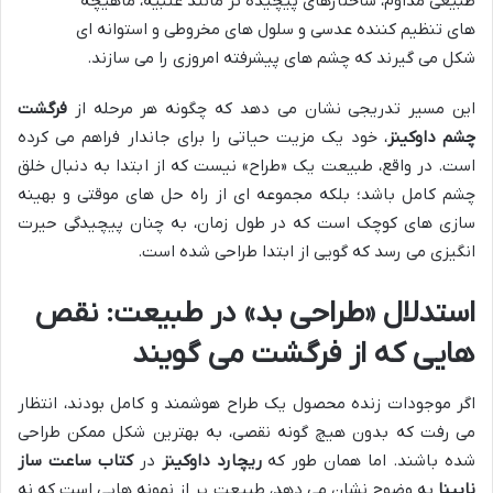
طبیعی مداوم، ساختارهای پیچیده تر مانند عنبیه، ماهیچه
های تنظیم کننده عدسی و سلول های مخروطی و استوانه ای
شکل می گیرند که چشم های پیشرفته امروزی را می سازند.
این مسیر تدریجی نشان می دهد که چگونه هر مرحله از
فرگشت
چشم داوکینز
، خود یک مزیت حیاتی را برای جاندار فراهم می کرده
است. در واقع، طبیعت یک «طراح» نیست که از ابتدا به دنبال خلق
چشم کامل باشد؛ بلکه مجموعه ای از راه حل های موقتی و بهینه
سازی های کوچک است که در طول زمان، به چنان پیچیدگی حیرت
انگیزی می رسد که گویی از ابتدا طراحی شده است.
استدلال «طراحی بد» در طبیعت: نقص
هایی که از فرگشت می گویند
اگر موجودات زنده محصول یک طراح هوشمند و کامل بودند، انتظار
می رفت که بدون هیچ گونه نقصی، به بهترین شکل ممکن طراحی
شده باشند. اما همان طور که
ریچارد داوکینز
در
کتاب ساعت ساز
نابینا
به وضوح نشان می دهد، طبیعت پر از نمونه هایی است که نه