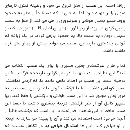
زرافه است. این عصب از مغز شروع می شود و وظیفه کنترل تارهای
صوتی را بر عهده دارد. اما به جای اینکه مستقیماً از مغز به حنجره
برود، مسیر بسیار طولانی و غیرضروری را طی می کند: از مغز به سمت
پایین گردن می رود، از زیر آئورت (شریان اصلی قلب) عبور می کند، و
سپس دوباره به سمت بالا به حنجره بازمی گردد. در یک زرافه که
گردنی چندمتری دارد، این عصب می تواند بیش از چهار متر طول
داشته باشد.
کدام طراح هوشمندی چنین مسیری را برای یک عصب انتخاب می
کند؟ این «طراحی بد» تنها با در نظر گرفتن تاریخچه فرگشتی قابل
توجیه است. این عصب در اجداد ماهی مانند ما، که گردنی نداشتند،
مسیر کوتاهی داشت. اما با فرگشت گردن بلندتر، این عصب نیز به
مرور زمان مجبور شد تا این مسیر طولانی و بازگشتی را حفظ کند، زیرا
تغییر کامل آن از نظر فرگشتی هزینه بیشتری داشت تا حفظ این
مسیر «ناقص». این شاهدی قدرتمند بر این است که فرگشت، غالباً از
آنچه موجود است استفاده می کند و آن را بهینه می سازد، نه اینکه
از نو طراحی کند. این ها
استدلال طراحی بد در تکامل
هستند که