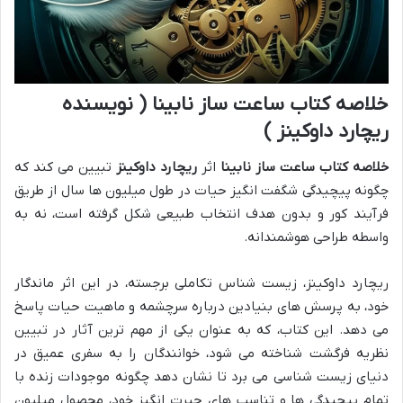
خلاصه کتاب ساعت ساز نابینا ( نویسنده
ریچارد داوکینز )
خلاصه کتاب ساعت ساز نابینا
اثر
ریچارد داوکینز
تبیین می کند که
چگونه پیچیدگی شگفت انگیز حیات در طول میلیون ها سال از طریق
فرآیند کور و بدون هدف انتخاب طبیعی شکل گرفته است، نه به
واسطه طراحی هوشمندانه.
ریچارد داوکینز، زیست شناس تکاملی برجسته، در این اثر ماندگار
خود، به پرسش های بنیادین درباره سرچشمه و ماهیت حیات پاسخ
می دهد. این کتاب، که به عنوان یکی از مهم ترین آثار در تبیین
نظریه فرگشت شناخته می شود، خوانندگان را به سفری عمیق در
دنیای زیست شناسی می برد تا نشان دهد چگونه موجودات زنده با
تمام پیچیدگی ها و تناسب های حیرت انگیز خود، محصول میلیون