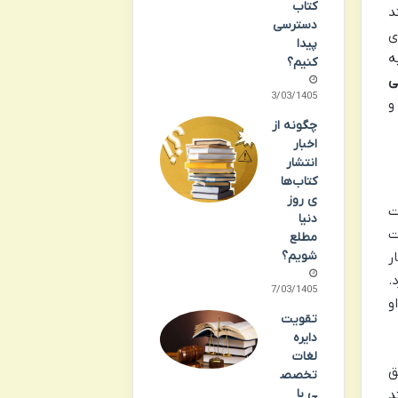
کتاب
د
دسترسی
ی
پیدا
ه
کنیم؟
ی
13/03/1405
و
چگونه از
اخبار
انتشار
کتاب‌ها
ی روز
ت
دنیا
ت
مطلع
شویم؟
ر
.
07/03/1405
و
تقویت
دایره
لغات
ق
تخصص
ی با
د