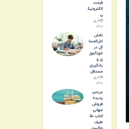
فرمت
الکترونیک
ی
4 روز
پیش
نقش
حل‌المسا
ئل در
خودآموز
ی و
یادگیری
مستقل
4 روز
پیش
بررسی
پدیده
فروش
جهانی
کتاب ۵۰
طیف
خاکستر