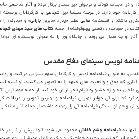
 او در ادبیات کودک و نوجوان نیز بسیار پرکار بوده و آثار شاخصی مانن
کارنامه خود دارد. در عرصه سینما نیز، شجاعی با کارگردانان برجسته ا
ی داشته و فیلمنامه هایی نظیر «پدر»، «دیروز بارانی» و «بدوک» را ب
فتاب در حجاب» و «کشتی پهلوگرفته» از جمله
کتاب های سید مهدی شجاع
ار او به شمار می روند و جایگاه وی را به عنوان نویسنده ای توانا 
فیلمنامه نویس سینمای دفاع مقدس
 مقدس، به عنوان فیلمنامه نویس و کارگردان، سهم بسزایی در ثبت و روای
ثاری که عمق و واقعیت های جبهه را به تصویر می کشند، توانسته اس
 داخلی، به ویژه جشنواره فیلم فجر، از آن خود کند. از جمله مهم ترین آثا
 کرد که برای آن جوایز بهترین فیلمنامه و بهترین تدوین را دریافت کرد
نی و هم نویسندگی فیلمنامه آن را برعهده داشت، از جمله آثار ماندگار ا
 تنها به
فیلمنامه چشم خفاش
محدود نمی شود؛ آنها پیش تر نیز در خل
ری کرده اند که نشان دهنده هماهنگی و درک متقابل عمیق این دو هنرمن