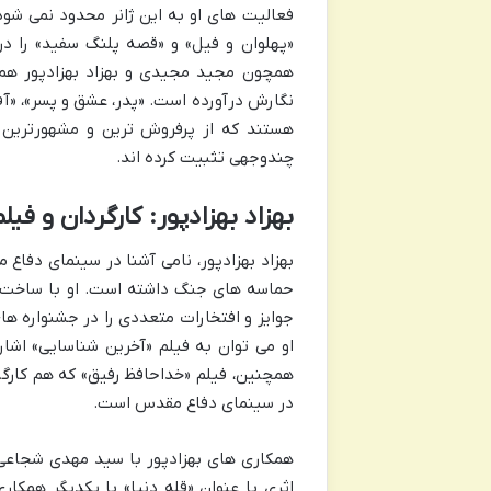
فعالیت های او به این ژانر محدود نمی شود؛
«پهلوان و فیل» و «قصه پلنگ سفید» را در 
همچون مجید مجیدی و بهزاد بهزادپور همکار
نگارش درآورده است. «پدر، عشق و پسر»، «آ
هستند که از پرفروش ترین و مشهورترین آث
چندوجهی تثبیت کرده اند.
بهزاد بهزادپور: کارگردان و 
بهزاد بهزادپور، نامی آشنا در سینمای دفاع
حماسه های جنگ داشته است. او با ساخت آ
جوایز و افتخارات متعددی را در جشنواره های
او می توان به فیلم «آخرین شناسایی» اشاره
همچنین، فیلم «خداحافظ رفیق» که هم کارگردا
در سینمای دفاع مقدس است.
همکاری های بهزادپور با سید مهدی شجاعی
اثری با عنوان «قله دنیا» با یکدیگر همکا