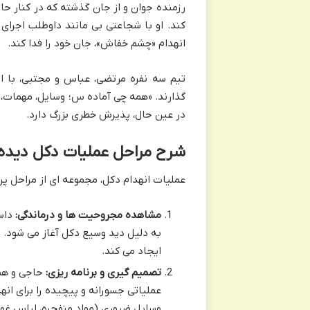
رزمنده جوان و از جان گذشته که در کنار حاج
کند. او با شجاعتی بی مانند داوطلب اجر
انهدام «چشم خفاش»، جان خود را فدا کند.
تیم سه نفره مرتضی، عباس و مجتبی، با ای
گذارند. «همه چی آماده س؛ وسایل، مهمات، ل
در عین حال، پذیرش خطری بزرگ دارد.
شرح مراحل
عملیات دکل دیده 
عملیات انهدام دکل، مجموعه ای از مراحل پر
مشاهده مجروحیت ها و درماندگی:
داس
به دلیل دید وسیع دکل آغاز می شود. ا
ایجاد می کند.
تصمیم گیری و برنامه ریزی:
حاجی و همر
عملیاتی جسورانه و پیچیده را برای ان
وسایل ضروری (مواد منفجره، لباس غوا