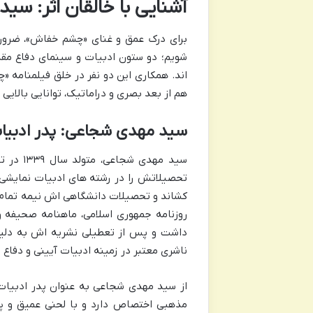
آشنایی با خالقان اثر: سی
برای درک عمق و غنای «چشم خفاش»، ضرور
شویم؛ دو ستون ادبیات و سینمای دفاع مقد
اند. همکاری این دو نفر در خلق فیلمنامه «
هم از بعد بصری و دراماتیک، توانایی بالایی د
سید مهدی شجاعی: پدر ادبیات 
سید مهد
تحصیلاتش را در رشته های ادبیات نمایشی و
کشاند و تحصیلات دانشگاهی اش نیمه تمام م
روزنامه جمهوری اسلامی، ماهنامه صحیفه و 
داشت و پس از تعطیلی نشریه اش به دلیل 
ناشری معتبر در زمینه ادبیات آیینی و دفا
از سید مهدی شجاعی به عنوان پدر ادبیات
مذهبی اختصاص دارد و با لحنی عمیق و پر