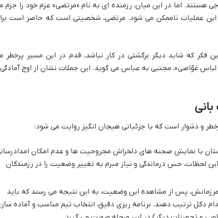
ی هستند. اما در این میان، رزمنده ای به نام «مرتضی» عزم خود را جزم م
ای این عملیات ناممکن می شود. مرتضی، شخصیتی است که حاضر است برا
ن فکر که شاید دیگر برگشتی در کار نباشد، قدم در این مسیر پرخطر م
باس غوّاصی»، مجتبی به عباس می گوید. این جملات نشان از اوج آمادگی 
بانی
خطر و دشوار است که با جزئیاتی هیجان انگیز روایت می شود:
تان با نمایش صحنه های دلخراش مجروحیت ها و عدم امکان امدادرسان
ین لحظات، حس درماندگی و نیاز مبرم به تغییر وضعیت را در رزمندگان
زمانش، پس از مشاهده این وضعیت، به این نتیجه می رسند که باید
هدام دکل ترتیب دهند. برنامه ریزی دقیق، انتخاب تیم مناسب و آماده ساز
صی و تجهیزات دیگر) در این مرحله صورت می گیرد.