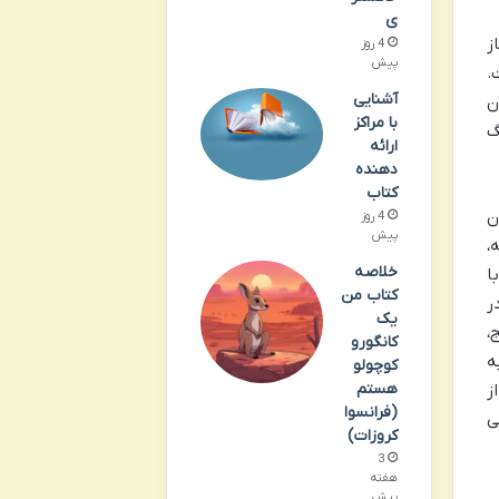
ی
ز
4 روز
پیش
.
آشنایی
ن
با مراکز
گ
ارائه
دهنده
کتاب
ن
4 روز
پیش
،
خلاصه
ا
کتاب من
ر
یک
،
کانگورو
ه
کوچولو
هستم
ز
(فرانسوا
ی
کروزات)
3
هفته
پیش