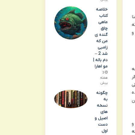
خلاصه
کتاب
ا
ماهی
ه
چاق
و
گنده ی
من که
زامبی
شد 2 –
دم باله |
مو اهارا
چه
3
ر
هفته
پیش
ی
ه
چگونه
به
ن
نسخه
های
اصیل و
و
دست
اول
ه