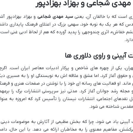
د مهدی شجاعی و بهزاد بهزادپور
ی است که با خالقان آن، یعنی
سید مهدی شجاعی
و بهزاد بهزادپور آشن
س که هر یک به نوبه خود، سهمی بزرگ در اعتلای فرهنگ پایداری داشت
چشم خفاش»، اثری چندوجهی را پدید آورده که هم از لحاظ ادبی غنی است 
ارد.
آیینی و راوی دلاوری ها
ی شجاعی، متولد سال ۱۳۳۹ در تهران، یکی از چهره های شاخص و پرکار ادبیات معاصر ایران است. اگر
 حقوق آغاز کرد، اما عشق و علاقه اش به نویسندگی او را به مسیری دیگ
اند. او فعالیت های رسانه ای خود را با نوشتن در صفحات هنری و فرهنگ
مجله رشد جوانان آغاز کرد. مدتی نیز سرپرستی انتشارات برگ را برعهد
نقدهای اجتماعی، انتشارات نیستان را تأسیس کرد که امروزه به عنوا
ع مقدس شناخته می شود.
 آیینی یاد می شود، چرا که بخش عظیمی از آثارش به موضوعات دینی 
کشش، مفاهیم معنوی را به مخاطبان ارائه می دهد. با این حال، دامن