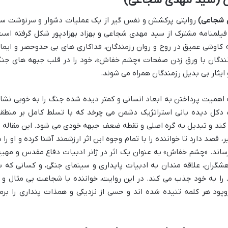
 (سید مهدی شجاعی)
 شجاعی)
روایتی پرکشش و نفس گیر از یک عملیات دشوار و سرنوشت سا
یلمنامه مشترک از سید مهدی شجاعی و بهزاد بهزادپور شکل گرفته است
ه کاوشی عمیق در روح و روان رزمندگان، فداکاری های بی حدوحصر و ایما
ندگان با ورق زدن صفحات «چشم خفاش»، خود را در قلب جبهه های جن
ایثار بی بدیل رزمندگان همراه می شوند.
همیت پرداختن به ابعاد انسانی و کمتر دیده شده جنگ را به خوبی نشا
دکل دیده بانی استراتژیک دشمن می چرخد که با تسلط کامل بر منطقه
 کند و تبدیل به گره اصلی و نقطه ضعف جبهه خودی می شود. این مقاله ب
قصد دارد تا خواننده را با تمام وجوه این اثر ارزشمند آشنا کرده و او را د
ساند. «چشم خفاش» به عنوان یک اثر در ژانر ادبیات دفاع مقدس و مهیج
شگران، علاقه مندان به ادبیات پایداری و سینمای جنگی، و کسانی که ب
را به خود جذب می کند. در این روایت، خواننده با شجاعت بی مثال و ا
پود هر کلمه تنیده شده اند و حسی از نزدیکی و همذات پنداری را برم