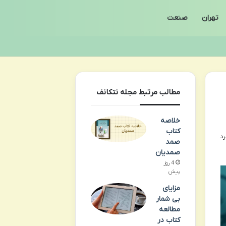
تهران
صنعت
مطالب مرتبط مجله نتکانف
خلاصه
کتاب
صمد
صمدیان
4 روز
پیش
مزایای
بی شمار
مطالعه
کتاب در