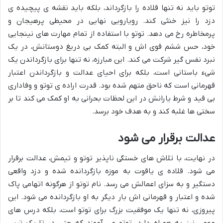
توتو باید نه تنها قلاده را بازگرداند، بلکه باید نقشه ی پیچیده ی
دزد را نیز خنثی کند. رویارویی نهایی در محیطی پرهیجان و
پرمخاطره رخ می دهد. توتو با استفاده از تمام مهارت های نینجایی
خود، حس ششم قوی اش و البته کمک بی دریغ دوستانش، در یک
نبرد نفس گیر شرکت می کند. این مبارزه، نه تنها برای بازگرداندن یک
شیء باستانی است، بلکه برای احیای عدالت و بازگرداندن اعتبار
قهرمانی است که ناحق متهم شده بود. قدرت اراده ی توتو و وفاداری
بی قید و شرط یارانش در این لحظات بحرانی به او کمک می کند تا بر
سختی ها غلبه کند و به هدف خود برسد.
عدالت برقرار می شود
در نهایت، با تلاش های خستگی ناپذیر توتو و تیمش، عدالت برقرار
می شود. قلاده ی یاقوت به موزه بازگردانده شده و دزد واقعی
دستگیر و به سزای اعمالش می رسد. نام توتو از هرگونه اتهامی پاک
شده و اعتبار و قهرمانی اش بار دیگر به او بازگردانده می شود. این
پیروزی، نه تنها یک موفقیت بزرگ برای توتو است، بلکه درس های