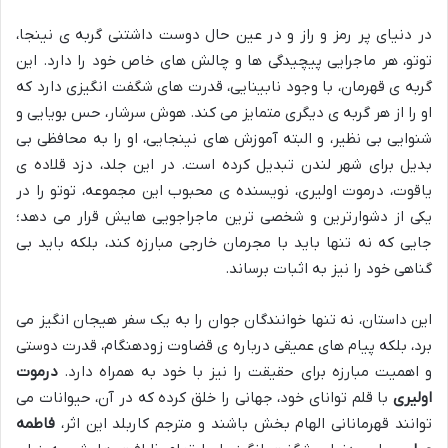
در دنیای پر رمز و راز و در عین حال دوست داشتنی گربه ی نینجا،
توتو، هر ماجرایی پیچیدگی ها و چالش های خاص خود را دارد. این
گربه ی قهرمان، با وجود نابینایی، قدرت های شگفت انگیزی دارد که
او را از هر گربه ی دیگری متمایز می کند. هوش سرشار، حس بویایی و
شنوایی بی نظیر، و البته آموزش های نینجایی، او را به محافظی بی
بدیل برای شهر لندن تبدیل کرده است. در این جلد، دزد قلاده ی
یاقوت، درموت اولیری، نویسنده ی محبوب این مجموعه، توتو را در
یکی از دشوارترین و شخصی ترین ماجراجویی هایش قرار می دهد؛
جایی که نه تنها باید با مجرمان خارجی مبارزه کند، بلکه باید بی
گناهی خود را نیز به اثبات برساند.
این داستان، نه تنها خوانندگان جوان را به یک سفر هیجان انگیز می
برد، بلکه پیام های عمیقی درباره ی قضاوت زودهنگام، قدرت دوستی
و اهمیت مبارزه برای حقیقت را نیز با خود به همراه دارد.
درموت
اولیری
با قلم توانای خود، جهانی را خلق کرده که در آن، حیوانات می
توانند قهرمانانی الهام بخش باشند و مترجم کاربلد این اثر،
فاطمه