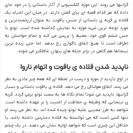
گرانبها می روند. این موزه، کلکسیونی از آثار باستانی را در خود جای
داده که هر کدام قصه ای برای گفتن دارند. در میان این اشیاء، یک
قلاده ی گربه ی باستانی از جنس یاقوت، به عنوان ارزشمندترین و
مورد توجه ترین شیء موزه، به نمایش گذاشته شده است. توتو با
حس ششم قوی خود، محیط را بررسی می کند و تمام حواسش به
اطراف است تا هیچ اتفاق ناگواری رخ ندهد. اما حتی زبده ترین
نینجاها هم گاهی در برابر حیله های پنهان، غافلگیر می شوند.
ناپدید شدن قلاده ی یاقوت و اتهام ناروا
در اوج بازدید از موزه و درست در لحظه ای که همه چیز عادی به نظر
می رسد، اتفاق هولناکی رخ می دهد. قلاده ی یاقوت باستانی و بسیار
گرانبها، ناپدید می شود! تمام نگاه ها به سمت توتو برمی گردد، گربه
ی نینجایی که وظیفه ی حفاظت از امنیت را بر عهده داشته است.
شواهد به طرز عجیبی علیه توتو چیده شده اند. به نظر می رسد او
تنها کسی است که می توانسته به قلاده دسترسی داشته باشد، یا
حداقل این چیزی است که شواهد اولیه نشان می دهند. در یک چشم