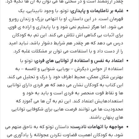
چقدر ارزشمند است و در سختی ها می توان به آن ها تکیه کرد.
غلبه بر ناملایمات و پایداری:
توتو، با وجود نابینایی، یک
قهرمان است. در این داستان، او با اتهامی بزرگ و زندان روبرو
می شود. اما هرگز تسلیم نمی شود و با پایداری و اراده ی قوی،
برای اثبات بی گناهی اش تلاش می کند. این تم، به کودکان
درس می دهد که هر چقدر هم شرایط دشوار باشد، نباید امید
را از دست داد و با استقامت می توان بر مشکلات غلبه کرد.
اعتماد به نفس و استفاده از توانایی های فردی:
توتو با
استفاده از حواس دیگرش – بویایی، شنوایی و لامسه – به
بهترین شکل ممکن، محیط اطراف خود را درک و تحلیل می کند.
این کتاب به کودکان نشان می دهد که هر فردی دارای توانایی
ها و نقاط قوت منحصر به فردی است و باید به خود و
استعدادهایش اعتماد کند. این تم به آن ها می آموزد که
محدودیت ها می توانند فرصت هایی برای شکوفایی توانایی
های پنهان باشند.
مواجهه با اتهامات نادرست:
داستان توتو که به ناحق متهم می
شود، به کودکان اهمیت قضاوت نکردن عجولانه را یادآوری می