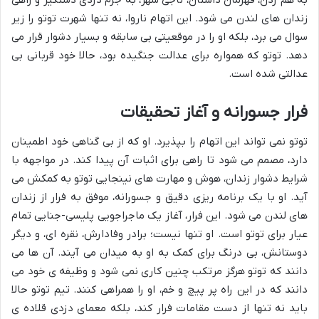
به هم زدن، قهرمان داستان، ناجی شهر، به جرم دزدی دستگیر و راهی
زندان های لندن می شود. این اتهام ناروا، نه تنها شهرت توتو را زیر
سوال می برد، بلکه او را در موقعیتی بی سابقه و بسیار دشوار قرار می
دهد. توتو که همواره برای عدالت جنگیده بود، حالا خود قربانی بی
عدالتی شده است.
فرار جسورانه و آغاز تحقیقات
توتو نمی تواند این اتهام را بپذیرد. او که از بی گناهی خود اطمینان
دارد، مصمم می شود تا راهی برای اثبات آن پیدا کند. در مواجهه با
شرایط دشوار زندان، هوش و مهارت های نینجایی توتو به کمکش می
آید. او با یک برنامه ریزی دقیق و جسورانه، موفق به فرار از زندان
های لندن می شود. این فرار، آغاز یک ماجراجویی پلیسی-جنایی تمام
عیار برای توتو است. او تنها نیست؛ برادر وفادارش، نقره ای، و دیگر
دوستانش، بی درنگ برای کمک به او به میدان می آیند. آن ها می
دانند که توتو هرگز مرتکب چنین کاری نمی شود و وظیفه ی خود می
دانند که در این راه پر پیچ و خم، او را همراهی کنند. تیم توتو حالا
باید نه تنها از دست مقامات فرار کند، بلکه معمای دزدی قلاده ی