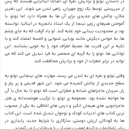
در داستان، توتو و برادرش، نقره ای، اصالتاً ایتالیایی هستند که پس
از سرپرستی توسط یک زوج مهربان، راهی لندن می شوند. این تغییر
مکان، چالش های جدیدی برای آن ها به همراه دارد، اما توتو، با
آموختن هنرهای رزمی نینجا از یک استاد باتجربه در ایتالیا، توانسته
بود بر محدودیت بینایی خود غلبه کند. او یاد گرفت که به جای چشم
ها، به حواس دیگرش مانند بویایی، شنوایی و لامسه اعتماد کند و با
تکیه بر این قدرت ها، محیط اطراف خود را به خوبی بشناسد. این
توانایی ها، توتو را به گربه ای منحصر به فرد تبدیل می کند که می
تواند در برابر خطرات از خود و برادرش محافظت کند.
وقتی توتو و نقره ای به لندن می رسند، مهارت های نینجایی توتو به
سطح جدیدی از چالش کشیده می شود. این شهر قدیمی و پر رمز و
راز، میزبان ماجراهای شبانه و خطراتی است که توتو تا به حال با آن
ها مواجه نشده بود. مجموعه ی توتو، با ترکیب هوشمندانه ی طنز،
ماجراجویی های هیجان انگیز و درس های اخلاقی، به یکی از محبوب
ترین کتاب های ادبیات کودک و نوجوان تبدیل شده است. این کتاب
ها به کودکان ارزش دوستی، سازگاری با شرایط جدید، پایداری در
برابر ناملایمات و البته اهمیت مهربانی با حیوانات را می آموزند.