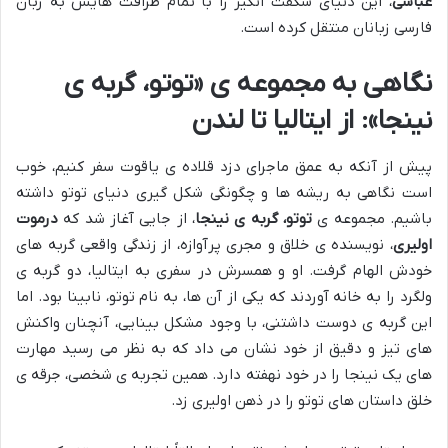
عباسی
، این دنیای شگفت انگیز را با تمام ظرافت هایش به زبان
فارسی زبانان منتقل کرده است.
نگاهی به مجموعه ی «توتو، گربه ی
نینجا»: از ایتالیا تا لندن
پیش از آنکه به عمق ماجرای دزد قلاده ی یاقوت سفر کنیم، خوب
است نگاهی به ریشه ها و چگونگی شکل گیری دنیای توتو داشته
باشیم. مجموعه ی
توتو، گربه ی نینجا
، از جایی آغاز شد که
درموت
اولیری
، نویسنده ی خلاق و مجری پرآوازه، از زندگی واقعی گربه های
خودش الهام گرفت. او و همسرش در سفری به ایتالیا، دو گربه ی
ولگرد را به خانه آوردند که یکی از آن ها، به نام توتو، نابینا بود. اما
این گربه ی دوست داشتنی، با وجود مشکل بینایی، آنچنان واکنش
های تیز و دقیق از خود نشان می داد که به نظر می رسید مهارت
های یک نینجا را در خود نهفته دارد. همین تجربه ی شخصی، جرقه ی
خلق داستان های توتو را در ذهن اولیری زد.