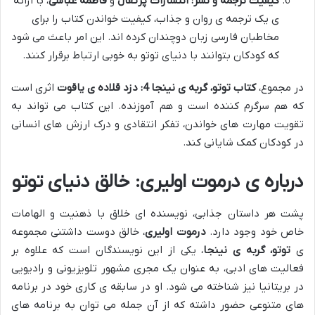
کیفیت ترجمه و نشر:
انتشارات پرتقال
و
فاطمه عباسی
، با ارائه
ی یک ترجمه ی روان و جذاب، کیفیت خواندن کتاب را برای
مخاطبان فارسی زبان دوچندان کرده اند. این امر باعث می شود
که کودکان بتوانند با دنیای توتو به خوبی ارتباط برقرار کنند.
در مجموع،
کتاب توتو، گربه ی نینجا 4: دزد قلاده ی یاقوت
اثری است
که هم سرگرم کننده است و هم آموزنده. این کتاب می تواند به
تقویت مهارت های خواندن، تفکر انتقادی و درک ارزش های انسانی
در کودکان کمک شایانی کند.
درباره ی درموت اولیری: خالق دنیای توتو
پشت هر داستان جذابی، نویسنده ای خلاق با ذهنیت و الهامات
خاص خود وجود دارد.
درموت اولیری
، خالق دوست داشتنی مجموعه
ی
توتو، گربه ی نینجا
، یکی از این نویسندگان است که علاوه بر
فعالیت های ادبی، به عنوان یک مجری مشهور تلویزیونی و رادیویی
در بریتانیا نیز شناخته می شود. او در سابقه ی کاری خود در برنامه
های متنوعی حضور داشته که از آن جمله می توان به برنامه های