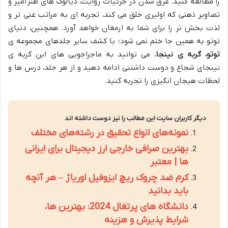
را مطالعه کنید. غرق شدن در جزئیات روایت، دیالوگ های طنزآمیز و
تصاویر ذهنی که اولیری خلق می کند، تجربه ای به مراتب غنی تر و
لذت بخش تر را برای شما به ارمغان خواهد آورد. همچنین، دنیای
توتو به همین جا ختم نمی شود؛ با کشف سایر جلدهای مجموعه ی
توتو، گربه ی نینجا
، می توانید به ماجراجویی های این گربه ی
نینجای شجاع و دوست داشتنی ادامه دهید و از هر جلد، درس ها و
لحظات هیجان انگیزی را تجربه کنید.
دیگر کاربران سایت این مطالب را نیز دوست داشته اند
نمونه‌های انواع تحقیق در رشته‌های مختلف
بهترین صرافی خارجی ارز دیجیتال برای ایرانی
ها | معتبر
کرم ضد چروک ریچ ایزوفیل اوریاژ – هر آنچه
باید بدانید
دانشگاه های پرتغال 2024: بهترین ها،
شرایط پذیرش و هزینه