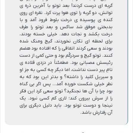
گربه ای درست کردند! بعد توتو با آخرین ذره ی
توانش، دو گربه را توی هوا پرت کرد. نقره ای روی
کنده ی پوسیده ی درخت بلوط فرود آمد و با
بدبختی موفق شد ساکس و بعد توتو را طرف
درخت بکشد و نجات دهد. خیلی خسته بودند،
برای لحظه ای تکان نخوردند، گیج ومنگ شده
بودند و سعی کردند اتفاقی را که افتاده بود هضم
کنند. توتو گیج و سردرگُم بود و حتی کمی از دست
رئیسش عصبانی بود. مطمئناً در دزدی قلاده ی
تامِ پیر دست نداشت، اما دیگر چه کسی به جز او
و سیریل کلید را داشته؟ و بدتر این بود که به
نظر خیلی شکست خورده آمد… پس اگر بی گناه
بود چرا با آن ها نجنگید؟ توتو سعی کرد این فکر
را از سرش بیرون کند؛ لاری کم کسی نبود. یک
نینجا و دوست توتو بود. باید دلیل دیگری برای
آن رفتارش باشد.