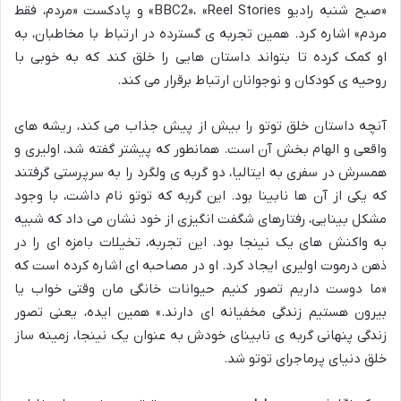
«صبح شنبه رادیو BBC2»، «Reel Stories» و پادکست «مردم، فقط
مردم» اشاره کرد. همین تجربه ی گسترده در ارتباط با مخاطبان، به
او کمک کرده تا بتواند داستان هایی را خلق کند که به خوبی با
روحیه ی کودکان و نوجوانان ارتباط برقرار می کند.
آنچه داستان خلق توتو را بیش از پیش جذاب می کند، ریشه های
واقعی و الهام بخش آن است. همانطور که پیشتر گفته شد، اولیری و
همسرش در سفری به ایتالیا، دو گربه ی ولگرد را به سرپرستی گرفتند
که یکی از آن ها نابینا بود. این گربه که توتو نام داشت، با وجود
مشکل بینایی، رفتارهای شگفت انگیزی از خود نشان می داد که شبیه
به واکنش های یک نینجا بود. این تجربه، تخیلات بامزه ای را در
ذهن درموت اولیری ایجاد کرد. او در مصاحبه ای اشاره کرده است که
«ما دوست داریم تصور کنیم حیوانات خانگی مان وقتی خواب یا
بیرون هستیم زندگی مخفیانه ای دارند.» همین ایده، یعنی تصور
زندگی پنهانی گربه ی نابینای خودش به عنوان یک نینجا، زمینه ساز
خلق دنیای پرماجرای توتو شد.