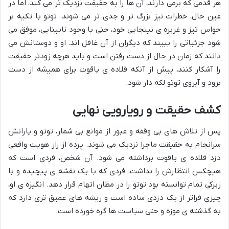
هر قدمی که برمی دارند، آن ها را به حقیقت نزدیک تر می کند، اما در
عین حال، خطرات نیز بزرگ تر و جدی تر می شوند. توتو با تکیه بر
حواس تیز و غریزه ی نینجایی خود، حتی با وجود نابینایی، موفق می
شود جزئیاتی را ببیند که دیگران از آن غافل اند. او و دوستانش می
دانند که زمان در حال از دست رفتن است و باید هرچه زودتر حقیقت
را آشکار کنند، پیش از آنکه قلاده ی یاقوت برای همیشه از دست
برود و آبروی توتو لکه دار شود.
کشف حقیقت و رویارویی نهایی
پس از تلاش های بی وقفه و عبور از موانع بی شمار، توتو و یارانش
سرانجام به حقیقت ماجرا نزدیک می شوند. پرده از راز هویت واقعی
دزد قلاده ی یاقوت برداشته می شود. آن شخص، فردی است که
هیچکس انتظارش را نداشت، فردی که با یک نقشه ی پیچیده و با
زیرکی تمام توانسته بود توتو را در مظان اتهام قرار دهد. انگیزه ی او،
چیزی فراتر از یک دزدی ساده است و ریشه های عمیق تری دارد که
به گذشته ی موزه و حتی سیاست ها گره خورده است.