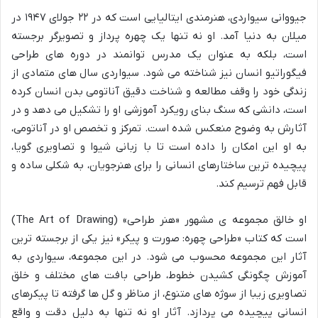
جیووانی سیواردی، هنرمندی ایتالیایی است که در ۲۲ جولای ۱۹۴۷ در
میلان به دنیا آمد. او نه تنها یک چهره پرداز و تصویرگر برجسته
است، بلکه به عنوان یک مدرس توانمند در دوره های طراحی
فیگوراتیو انسان نیز شناخته می شود. سیواردی سال های متمادی از
زندگی خود را وقف مطالعه و شناخت دقیق آناتومی بدن انسان کرده
است، دانشی که سنگ بنای رویکرد آموزشی او را تشکیل می دهد و در
آثارش به وضوح منعکس شده است. تمرکز و تخصص او در آناتومی،
به او این امکان را داده است تا با زبانی شیوا و تصاویری گویا،
پیچیده ترین ساختارهای انسانی را برای هنرجویان، به شکلی ساده و
قابل فهم ترسیم کند.
او خالق مجموعه ی مشهور «هنر طراحی» (The Art of Drawing)
است که کتاب «طراحی چهره: صورت و پیکر» نیز یکی از برجسته ترین
آثار این مجموعه محسوب می شود. در این مجموعه، سیواردی به
آموزش چگونگی کشیدن خطوط، طراحی بافت های مختلف و خلق
تصاویری زیبا از سوژه های متنوع، از مناظر و گل ها گرفته تا پیکرهای
انسانی پیچیده می پردازد. آثار او نه تنها به دلیل دقت و واقع