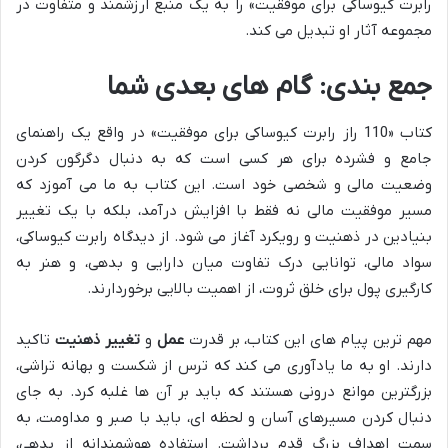
رابرت کیوساکی برای موفقیت» را به یک منبع ارزشمند و متفاوت در
مجموعه آثار او تبدیل می کند.
جمع بندی: گام های بعدی شما
کتاب «110 راز رابرت کیوساکی برای موفقیت» در واقع یک راهنمای
جامع و فشرده برای هر کسی است که به دنبال دگرگون کردن
وضعیت مالی و شخصی خود است. این کتاب به ما می آموزد که
مسیر موفقیت مالی نه فقط با افزایش درآمد، بلکه با یک تغییر
بنیادین در ذهنیت و رویکرد آغاز می شود. از دیدگاه رابرت کیوساکی،
سواد مالی، توانایی درک تفاوت میان دارایی و بدهی، و هنر به
کارگیری پول برای خلق ثروت، از اهمیت بالایی برخوردارند.
مهم ترین پیام های این کتاب، بر قدرت
عمل
و
تغییر ذهنیت
تاکید
دارند. او به ما یادآوری می کند که ترس از شکست و بهانه تراشی،
بزرگترین موانع درونی هستند که باید بر آن ها غلبه کرد. به جای
دنبال کردن مسیرهای آسان و لحظه ای، باید با صبر و مداومت، به
سمت اهداف بزرگ قدم برداشت. استفاده هوشمندانه از بدهی،