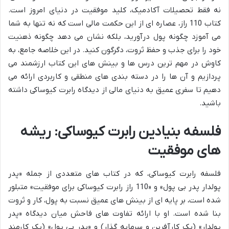
نه فقط تحصیلات آکادمیک، کلید موفقیت در دنیای امروز است.
کتاب 110 راز، عصاره ای از این حکمت مالی است که نه تنها به شما
می آموزد چگونه پول درآورید، بلکه نشان می دهد چگونه ذهنیت
خود را برای جذب و حفظ ثروت، دگرگون کنید. در این خلاصه جامع، به
کاوش در مهم ترین درس ها و بینش های این کتاب ارزشمند می
پردازیم و آن ها را در دسته بندی های منطقی و کاربردی ارائه می
دهیم تا سفری عمیق به دنیای مالی از دیدگاه رابرت کیوساکی داشته
باشید.
فلسفه بنیادین رابرت کیوساکی: ریشه
های موفقیت
فلسفه رابرت کیوساکی، که در کتاب های متعددی از جمله «پدر
پولدار پدر بی پول» و «110 راز رابرت کیوساکی برای موفقیت» متبلور
شده است، بر پایه ای از بینش های عمیق نسبت به پول، کار و ثروت
بنا شده است. او با ارائه تفاوت های فاحش میان دیدگاه «پدر
پولدار» (یک کارآفرین و سرمایه گذار) و «پدر بی پول» (یک کارمند