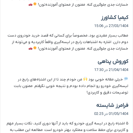
خسارات جدی جلوگیری کنه. ممنون از محتوای آموزنده‌تون!
گ
کیمیا کشاورز
ف
27/03/1404 در 15:06
ت
مطالب بسیار مفیدی بود، مخصوصاً برای کسانی که قصد خرید خودروی دست
:
دوم دارن. اشاره به اشتباهات رایج در لیسه‌گیری واقعاً کاربردیه و می‌تونه از
خسارات جدی جلوگیری کنه. ممنون از محتوای آموزنده‌تون!
گ
کوروش پناهی
ف
21/04/1404 در 17:30
ت
خیلی مقاله خوبی بود
من خودم چند تا از این اشتباه‌های رایج در
:
لیسه‌گیری خودرو رو انجام داده بودم و نتیجه خوبی نگرفتم. ممنون بابت
توضیحات دقیق و کاربردی!
گ
فرامرز شایسته
ف
01/05/1404 در 02:25
ت
۵ اشتباه رایج در لیسه گیری خودرو که باید از آنها دوری کنید، نکات بسیار مهم
:
و کاربردی برای حفظ سلامت و عملکرد بهتر خودرو است. مطالعه این مطلب به