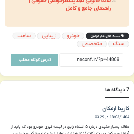
ماده قانونی تجدیدنظرخواهی حقوقی |
راهنمای جامع و کامل
خودرو
زیبایی
ساعت
دسته های هم موضوع
سنگ
متخصص
آدرس کوتاه مطلب
‫7 دیدگاه ها
گ
کارینا ارمکان
ف
18/03/1404 در 03:29
ت
مقاله بسیار مفیدی درباره ۵ اشتباه رایج در لیسه گیری خودرو بود که باید از
:
آنها دوری کرد. رعایت نکات گفته شده می‌تواند کیفیت لیسه گیری خودرو را