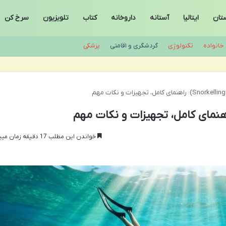
ستان
ایتالیا
آستانه
داروخانه
کتاب
تلویزیون
سرخ کن
خانواده
تکنولوژی
گردشگری و اقامتی
پزشکی
م
خواندن این مطلب 17 دقیقه زمان میبرد