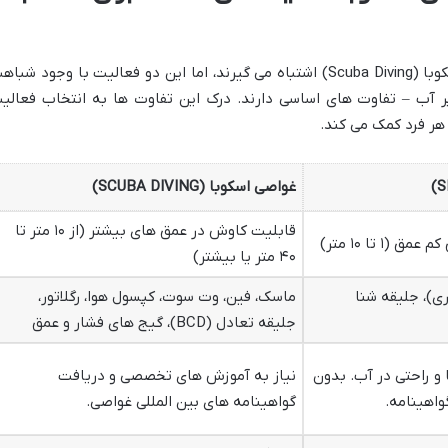
بسیاری از افراد اسنورکلینگ را با غواصی اسکوبا (Scuba Diving) اشتباه می گیرند، اما این دو فعالیت با وجود شب
 آب – تفاوت های اساسی دارند. درک این تفاوت ها به انتخاب فعالی
هر فرد کمک می کند.
غواصی اسکوبا (SCUBA DIVING)
قابلیت کاوش در عمق های بیشتر (از ۱۰ متر تا
۱ تا ۱۰ متر)
۴۰ متر یا بیشتر)
ی)، جلیقه شنا
ماسک، فین، وت سوت، کپسول هوا، رگلاتور،
جلیقه تعادل (BCD)، گیج های فشار و عمق
 و راحتی در آب. بدون
نیاز به آموزش های تخصصی و دریافت
واهینامه.
گواهینامه های بین المللی غواصی.