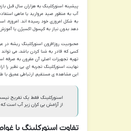
پیشینه اسنورکلینگ به هزاران سال قبل بازم
آب به منظور صید مروارید یا ماهی استفاده 
به شکل امروزی خود رسیده اند. امروزه، اس
دهد بدون نیاز به کپسول اکسیژن یا آموزش ه
محبوبیت روزافزون اسنورکلینگ ریشه در عوا
کسی که قادر به شنا کردن باشد، می تواند با
تهیه تجهیزات اصلی آن مقرون به صرفه است و
نهایت، اسنورکلینگ تجربه ای بی نظیر را ار
این مشاهده ی مستقیم، ارتباطی عمیق با طب
اسنورکلینگ فقط یک تفریح نیست؛
از آرامش بی کران زیر آب است ک
تفاوت اسنورکلینگ با غوا