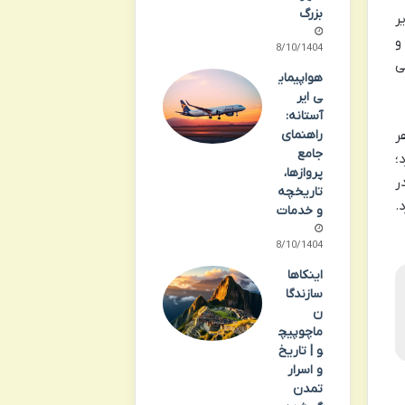
بزرگ
ر
و
08/10/1404
ی
هواپیمای
ی ایر
آستانه:
راهنمای
ر
جامع
؛
پروازها،
ر
تاریخچه
.
و خدمات
08/10/1404
اینکاها
سازندگا
ن
ماچوپیچ
و | تاریخ
و اسرار
تمدن