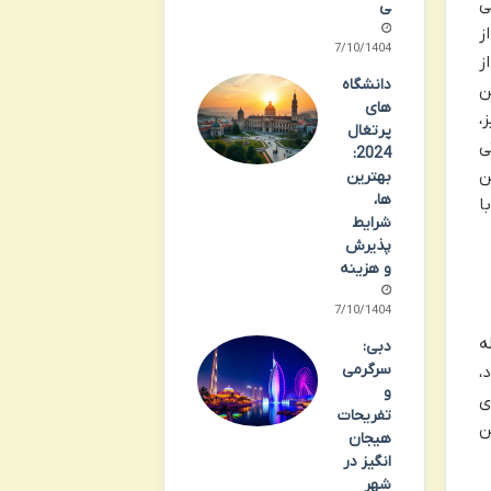
ی
ی
ز
07/10/1404
ز
دانشگاه
ین
های
،
پرتغال
ی
2024:
ن
بهترین
ها،
ا
شرایط
پذیرش
و هزینه
07/10/1404
ه
دبی:
سرگرمی
،
و
ی
تفریحات
ن
هیجان
انگیز در
شهر