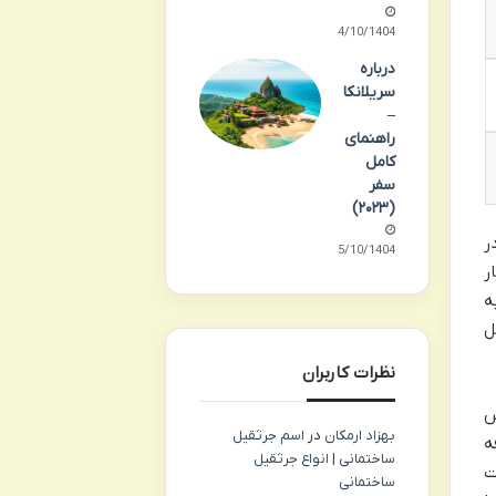
14/10/1404
درباره
سریلانکا
–
راهنمای
کامل
سفر
(۲۰۲۳)
ر
15/10/1404
ر
ه
ل
نظرات کاربران
س
بهزاد ارمکان
در
اسم جرثقیل
ه
ساختمانی | انواع جرثقیل
ت
ساختمانی