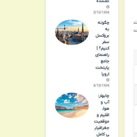
گمشده
13/10/1404
اهت
چگونه
به
ت
بروکسل
سفر
کنیم؟ |
راهنمای
جامع
پایتخت
اروپا
14/10/1404
چابهار:
آب و
هوا،
اقلیم و
موقعیت
جغرافیای
ی کامل