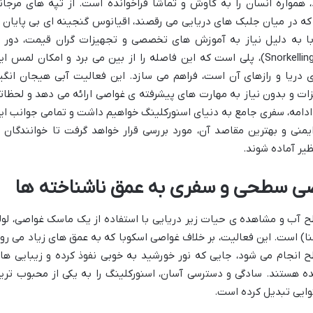
 همواره انسان را به کاوش و تماشا فراخوانده است. از تپه های مرجان
 که در میان جلبک های دریایی می رقصند، اقیانوس گنجینه ای بی پایان ا
ا به دلیل نیاز به آموزش های تخصصی و تجهیزات گران قیمت، دور ا
دسترس به نظر می رسد. اما اسنورکلینگ (Snorkelling)، پلی است که این فاصله را از بین می برد و امکان لمس ا
 دریا و رازهای آن است، فراهم می سازد. این فعالیت آبی هیجان انگیز
ات و بدون نیاز به مهارت های پیشرفته ی غواصی ارائه می دهد و لحظات
ر ادامه، سفری جامع به دنیای اسنورکلینگ خواهیم داشت و تمامی جوانب ای
منی و بهترین مقاصد آن، مورد بررسی قرار خواهد گرفت تا خوانندگان ب
ظیر آماده شوند.
ی سطحی و سفری به عمق ناشناخته ها
 آب و مشاهده ی حیات زیر دریایی با استفاده از یک ماسک غواصی، لول
) است. این فعالیت، بر خلاف غواصی اسکوبا که به عمق های زیاد می رود
ح انجام می شود، جایی که نور خورشید به خوبی نفوذ کرده و زیبایی ها
 هستند. سادگی و دسترسی آسان، اسنورکلینگ را به یکی از محبوب تری
وایی تبدیل کرده است.