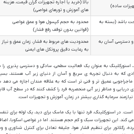
بالا (خرید یا اجاره تجهیزات گران قیمت، هزینه
هیزات ساده)
های آموزش و تورهای غواصی)
احت باشد (بسته به
محدود به حجم کپسول هوا و عمق غواصی
(قوانین بدون توقف رفع فشار)
و دسترسی آسان به
محدودیت های مربوط به فشار، زمان عمق و نیاز
به رعایت دقیق پروتکل های ایمنی
اسنورکلینگ به عنوان یک فعالیت سطحی، سادگی و دسترسی پذیری را د
رادی که به دنبال تجربه ی سریع و آسان از دنیای زیر آب هستند، بسیا
اجراجویی عمیق تر و فنی تر است که به علاقه مندان اجازه می دهد ب
ای دریایی و مناظر زیر آبی منحصربه فرد را کشف کنند که در سطح آب قاب
نیازمند سرمایه گذاری بیشتر در زمان، آموزش و تجهیزات است.
 است. در اسنورکلینگ، فرد تنها با یک ماسک برای دید، یک لوله برای تنف
می کند. این تجهیزات سبک و کم حجم هستند. اما در غواصی اسکوبا، اضاف
ه، رگلاتور برای تنظیم فشار هوا، جلیقه تعادل برای کنترل شناوری و و