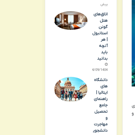
پیش
اتاق‌های
هتل
گونن
استانبول
| هر
آنچه
باید
بدانید
24/09/1404
دانشگاه
های
ایتالیا |
راهنمای
ی
جامع
تحصیل
و
و
مهاجرت
دانشجوی