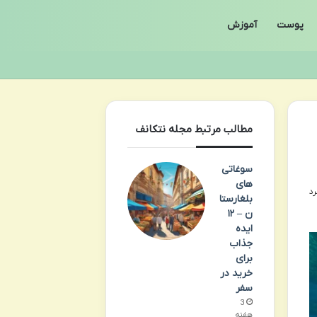
پوست
آموزش
مطالب مرتبط مجله نتکانف
سوغاتی
های
بلغارستا
ن – ۱۲
ایده
جذاب
برای
خرید در
سفر
3
هفته