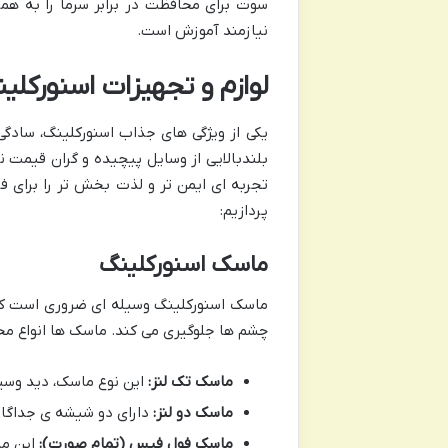
سوت برای محافظت در برابر سرما را به همر
نیازمند آموزش است.
لوازم و تجهیزات اسنورکلی
یکی از ویژگی های جذاب اسنورکلینگ، سادگی
بلندبالایی از وسایل پیچیده و گران قیمت ن
تجربه ای ایمن تر و لذت بخش تر را برای فر
پردازیم:
ماسک اسنورکلینگ
ماسک اسنورکلینگ وسیله ای ضروری است که 
چشم ها جلوگیری می کند. ماسک ها انواع مخت
ماسک تک لنز:
این نوع ماسک، دید وسیع
ماسک دو لنز:
دارای دو شیشه ی جداگانه
ماسک فول فیس (تمام صورت):
این ما