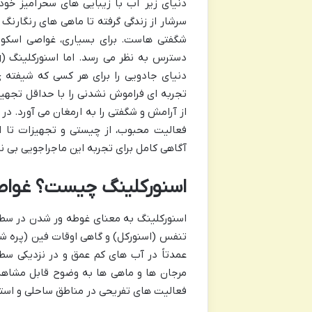
دنیای زیر آب با زیبایی های سحرآمیز خود،
سرشار از زندگی گرفته تا ماهی های رنگارنگ
شگفتی هاست. برای بسیاری، غواصی اسکوب
دنیای جادویی را برای هر کسی که شیفته ی
تجربه ای فراموش نشدنی را با حداقل تجهیز
از آرامش و شگفتی را به ارمغان می آورد. د
فعالیت محبوب، از چیستی و تجهیزات تا ای
آگاهی کامل برای تجربه این ماجراجویی بی ن
اسنورکلینگ چیست؟ غواص
اسنورکلینگ به معنای غوطه ور شدن در سطح
تنفس (اسنورکل) و گاهی اوقات فین (پره شنا
عمدتاً در آب های کم عمق و در نزدیکی سط
مرجان ها و ماهی ها به وضوح قابل مشاهده
فعالیت های تفریحی در مناطق ساحلی و است