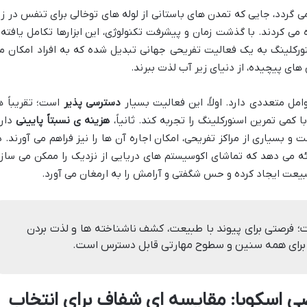
ی گردد، جایی که تمدن های باستانی از لوله های توخالی برای تنفس در زی
می کردند. با گذشت زمان و پیشرفت تکنولوژی، این ابزارها تکامل یافته 
نورکلینگ به یک فعالیت تفریحی جهانی تبدیل شده که به افراد امکان م
ای پیچیده، از دنیای زیر آب لذت ببرند.
مل متعددی دارد. اولاً، این فعالیت بسیار
دسترسی پذیر
است؛ تقریباً ه
 کمی تمرین اسنورکلینگ را تجربه کند. ثانیاً،
هزینه ی نسبتاً پایینی
دارد
 بسیاری از مراکز تفریحی، امکان اجاره آن ها را نیز فراهم می آورند. د
ائه می دهد که تماشای اکوسیستم های دریایی از نزدیک را ممکن می سازد
یعت ایجاد کرده و حس شگفتی و آرامش را به ارمغان می آورد.
 فرصتی برای پیوند با طبیعت، کشف ناشناخته ها و لذت بردن
ه برای همه سنین و سطوح مهارتی قابل دسترس است.
صی اسکوبا: مقایسه ای شفاف برای انتخاب