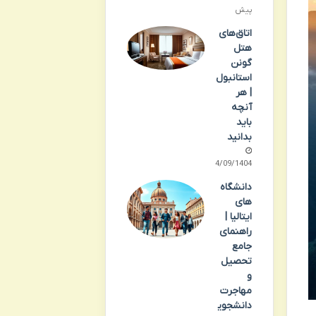
پیش
اتاق‌های
هتل
گونن
استانبول
| هر
آنچه
باید
بدانید
24/09/1404
دانشگاه
های
ایتالیا |
راهنمای
جامع
تحصیل
و
مهاجرت
دانشجوی