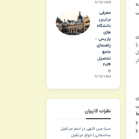
15/10/1404
ه
ی
معرفی
برترین
دانشگاه
های
ی
پاریس –
ا
راهنمای
جامع
ل
تحصیل
اخبار
۲۰۲۴
15/10/1404
ی
ی
نظرات کاربران
ا
و
سینا عین اللهی
در
اسم جرثقیل
و
ساختمانی | انواع جرثقیل