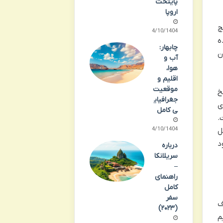
پایتخت
اروپا
چ
14/10/1404
ه
چابهار:
ن
آب و
هوا،
اقلیم و
موقعیت
خ
جغرافیای
ی
ی کامل
.
14/10/1404
ل
د
درباره
سریلانکا
–
راهنمای
کامل
سفر
ف
(۲۰۲۳)
م