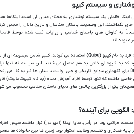
وشتاری و سیستم کیپو
ن اینکا، فقدان یک سیستم نوشتاری به معنای مدرن آن است. اینکاها هی
جای نگذاشتند. این وضعیت، باستان شناسان و تاریخ دانان را مجبور کرد
عمدتاً به کاوش های باستان شناسی و روایات ثبت شده توسط فاتحا
اه بوده اند.
 فرد به نام
کیپو (Quipu)
استفاده می کردند. کیپو شامل مجموعه ای از ن
ود که به شیوه ای خاص به هم متصل می شدند. این سیستم نه تنها برا
اً برای نگهداری سوابق تاریخی و حتی روایت داستان ها نیز به کار می رفت
 خاصی داشت که تنها توسط افراد آموزش دیده (به نام کیپوکامایوک) قاب
همچنان یکی از بزرگترین چالش های دنیای باستان شناسی محسوب می شو
 الگویی برای آینده؟
سله مراتبی بود. در رأس، ساپا اینکا (امپراتور) قرار داشت، سپس اشرا
بر پایه همکاری و تقسیم وظایف استوار بود. زمین ها بین خانواده ها تقسی