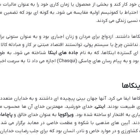
خود کار کند و بخشی از محصول یا زمان کاری خود را به عنوان مالیات ب
احتیاط با کمونیسم اولیه مقایسه می شود، به گونه ای بود که تضمین م
نسبی زندگی می کردند.
ها داشتند. ازدواج برای مردان و زنان اجباری بود و به عنوان ستونی برا
داشتن چرخ یا سیستم پولی، توانستند اقتصاد مبتنی بر کار و مبادله کالا ر
ی گسترده اینکاها، که به نام
جاده های اینکا
شناخته می شود، به طو
هزاران کیلومتر در کوهستان ها کشیده شده بود و به پیام رسان های چاسکی (Chasqui) اجازه می داد تا به سرعت 
ینکاها
کاها ایفا می کرد. آنها جهان بینی پیچیده ای داشتند و به خدایان متعدد
ای طبیعت بودند.
اینتی
، خدای خورشید، مهمترین خدای آن ها محسوب م
اری به افتخار او ساخته شده بود.
ویراکوچا
به عنوان خدای خالق و
پاچامام
بودند. آیین های مذهبی با شکوه و عظمت خاصی در معابد برگزار می شد 
شاورزی و در موارد خاص و نادر، انسان بود که برای جلب رضایت خدایان 