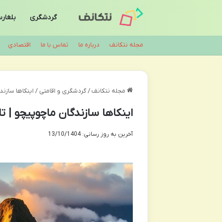
گردشگری
بلغار
مجله نتکانف
درباره ما
تماس با ما
اقتصادی
مجله نتکانف
/
گردشگری و اقامتی
/
اینکاها سازن
اینکاها سازندگان ماچوپیچو | 
آخرین به روز رسانی: 13/10/1404