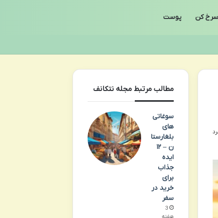
رخ کن
پوست
مطالب مرتبط مجله نتکانف
سوغاتی
های
بلغارستا
ن – ۱۲
ایده
جذاب
برای
خرید در
سفر
3
هفته