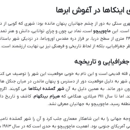
 اینکاها در آغوش ابرها
هری سنگی به دور از چشم جهانیان پنهان مانده بود؛ شهری که گویی از د
 است. این
ماچوپیچو
است، نماد بی چون و چرای توانایی، دانش و هنر تمد
اینکا. تصور کنید که این شهر در ارتفاع ۲۴۳۰ متری از سطح دریا، بر فراز دره مقدس اوروباما، در نزدیکی شهر باستا
ظر جغرافیایی، بلکه از لحاظ تاریخی و فرهنگی نیز بی نهایت ارزشمند است.
رافیایی و تاریخچه
ی قله قدیمی است و این نام به خوبی موقعیت این شهر را توصیف می کند
ین شهر به دلیل موقعیت دور از دسترس و پنهان ماندن در میان جنگل ها
یرون دور ماند. به همین دلیل به آن
شهر گمشده اینکاها
می گویند. اگرچ
۱ میلادی، هنگامی که
هیرام بینگهام
، کاشف و تاریخ دا
نطقه رسید، ماچوپیچو به جهانیان معرفی نشد.
وجه جهانی را به این شاهکار معماری جلب کرد و آن را شهر گمشده نامید
این کشف بزرگ، نقطه عطفی در باستان شناسی آمریک