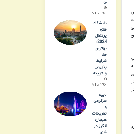
ی
ش
07/10/1404
ت
دانشگاه
ی
های
ن
پرتغال
2024:
بهترین
ها،
ی
شرایط
ه
پذیرش
و هزینه
ی
ر
07/10/1404
ر
دبی:
سرگرمی
و
تفریحات
هیجان
انگیز در
ه
شهر