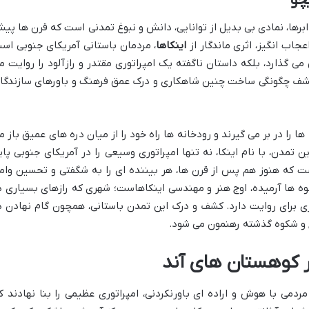
چو
رها، نمادی بی بدیل از توانایی، دانش و نبوغ تمدنی است که قرن ها پی
جاب انگیز، اثری ماندگار از
اینکاها
، مردمان باستانی آمریکای جنوبی اس
ی گذارد، بلکه داستان ناگفته یک امپراتوری مقتدر و رازآلود را روایت م
ر کشف چگونگی ساخت چنین شاهکاری و درک عمق فرهنگ و باورهای سازندگا
ها را در بر می گیرند و رودخانه ها راه خود را از میان دره های عمیق باز م
ن تمدن، با نام اینکا، نه تنها امپراتوری وسیعی را در آمریکای جنوبی پای
اشت که هنوز هم پس از قرن ها، هر بیننده ای را به شگفتی و تحسین وام
کوه ها آرمیده، اوج هنر و مهندسی اینکاهاست؛ شهری که رازهای بسیاری د
ی برای روایت دارد. کشف و درک این تمدن باستانی، همچون گام نهادن د
خ و شکوه گذشته رهنمون می شود.
یر کوهستان های آند
ردمی با هوش و اراده ای باورنکردنی، امپراتوری عظیمی را بنا نهادند ک