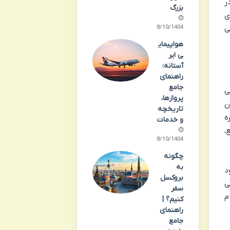
ر
بزرگ
ی
08/10/1404
ی
هواپیمای
ی ایر
آستانه:
راهنمای
جامع
ی
پروازها،
ن
تاریخچه
ه
و خدمات
ع،
08/10/1404
چگونه
به
د
بروکسل
ی
سفر
م
کنیم؟ |
راهنمای
جامع