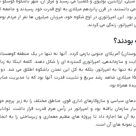
شیلی، آرژانتین، بولیوی و کلمبیا می رسید و مرکز آن، شهر باشکوه کوسکو د
د می دانستند، در قرن پانزدهم میلادی به اوج قدرت خود رسیدند و جامعه ا
 بود. این امپراتوری در اوج شکوه خود، میزبان میلیون ها نفر از مردم بوم
 امپراتور، زندگی می کردند.
 بودند؟
ستان) آمریکای جنوبی بازمی گردد. آنها نه تنها در یک منطقه کوهستان
ایت و سازماندهی، امپراتوری گسترده ای را شکل دهند. کلمه اینکا به زبا
 نه تنها به امپراتور، بلکه به کل این تمدن باشکوه اطلاق می شد. دور
حکمرانی اینکاها، از حدود سال ۱۴۳۸ تا ۱۵۳۳ میلادی، شاهد رشد سریع و تثبیت قدرت آنها بود که با مدیریت مناب
ده همراه بود.
ادهای سیاسی و سازوکارهای اداری قوی، مناطق مختلف را به زیر پرچم خو
ار سازمان یافته بود و امپراتور در رأس هرم قدرت قرار داشت. توانای
به آن ها اجازه داد تا پروژه های عظیم معماری و زیرساختی را به انجا
ین نمونه های آن است.