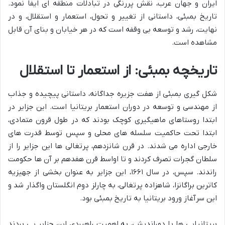
ایران و جهان عرب، نقش پررنگی در تبادلات منطقه ای ایفا نمود.
تاریخ بمبئی، داستانی از تغییر و تحول، استعمار و استقلال، و در
نهایت، رشد و توسعه بی وقفه است که در هر خیابان و بنای آن قابل
مشاهده است.
تاریخچه بمبئی: از استعمار تا استقلال
شکل گیری بمبئی از هفت جزیره جداگانه، داستانی پیچیده و جذاب
از مهندسی و توسعه در دوران استعمار بریتانیا است. این جزایر در
ابتدا روستاهای ماهیگیری کوچک بودند که در طول قرون متمادی،
ابتدا تحت حاکمیت سلسله های محلی و سپس توسط قدرت های
خارجی اداره می شدند. در قرن شانزدهم، پرتغالی ها این جزایر را از
سلطان گجرات تصرف کردند و تا اواسط قرن هفدهم بر آن ها حکومت
راندند. سپس، در سال ۱۶۶۱، این جزایر به عنوان بخشی از جهیزیه
کاترین براگانزا، شاهزاده پرتغالی، به چارلز دوم انگلستان واگذار شد و
این سرآغاز ورود بریتانیا به تاریخ بمبئی بود.
بریتانیایی ها با دوراندیشی، به اهمیت راهبردی این جزایر پی بردند