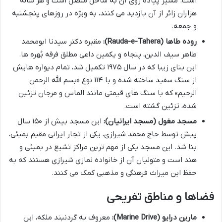
است. مسیر پیاده روی آن به ساحل متصل است و هر ساله
هزاران زائر از آن بازدید می کنند، به ویژه در روزهای پنجشنبه
و جمعه.
روده طاها (Rauda-e-Tahera):
مقبره دکتر سیدنا ابومحمد
طاهر سیف الدین، پنجاه و یکمین داعی مطلق فرقه بُهره ها.
این بنای زیبا که در سال ۱۹۷۵ تکمیل شد، تمام دیواره هایش
از سنگ سفید ساخته شده و با ۱۱۴ نوع «بسم الله الرحمن
الرحیم» که با سنگ های قیمتی مانند الماس و مرجان تزئین
شده، تزئین گشته است.
مسجد مغول (مسجد ایرانیان):
این مسجد بیش از ۱۵۰ سال
پیش توسط حاج محمد شیرازی، یکی از تجار ایرانی مقیم بمبئی،
بنا شد. این مسجد یکی از مهم ترین مراکز تشیع در بمبئی و
هند است و متولیان آن از خانواده نمازی شیرازی هستند که به
حفظ این میراث فرهنگی و مذهبی کمک می کنند.
فضاها و مناطق تفریحی
مارین درایو (Marine Drive):
معروف به گردنبند ملکه، این