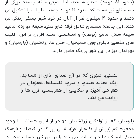
(حدود ۸۱ درصد) هندو هستند، اما بمبئی خانه جامعه بزرگی از
مسلمانان نیز هست که حدود ۱۶ درصد جمعیت ایالت را تشکیل می
دهند و حدود ۴ میلیون نفر از آنان در خود شهر بمبئی زندگی می
کنند. این جامعه مسلمان شامل فرقه های سنی، شیعه دوازده امامی،
شیعه شش امامی (بوهره) و اسماعیلی است. افزون بر این، اقلیت
های مذهبی دیگری چون مسیحیان، جین ها، زرتشتیان (پارسیان) و
یهودیان نیز در این شهر پررنگ حضور دارند.
بمبئی، شهری که در آن صدای اذان از مساجد،
زنگ معابد هندو، و سرود کلیساها، همزمان در
هم می آمیزد و حکایتی از همزیستی قرن ها را
روایت می کند.
پارسیان، که از نوادگان زرتشتیان مهاجر از ایران هستند، با وجود
جمعیت کم (بیش از ۹۰ هزار نفر)، نقشی پررنگ در اقتصاد و فرهنگ
بمبئی ایفا کرده اند و میراث غنی خود را در این شهر حفظ نموده اند.