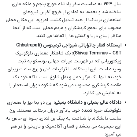
سال ۱۹۲۴ به مناسبت سفر پادشاه جورج پنجم و ملکه ماری
ساخته شد و بعدها به نمادی از خروج آخرین نیروهای
استعماری بریتانیا از هند تبدیل گشت. امروزه، این مکان محلی
محبوب برای تجمع گردشگران و مردم محلی است که از آنجا
مناظر زیبای دریا و کشتی ها را تماشا می کنند.
ایستگاه قطار چاتراپاتی شیواجی ترمینوس (Chhatrapati
Shivaji Terminus – CST):
یک شاهکار معماری نئوگوتیک
ویکتوریایی که در فهرست میراث جهانی یونسکو به ثبت
رسیده است. این ایستگاه، با تزئینات غنی و برج ساعت زیبای
خود، نه تنها یک مرکز حمل و نقل شلوغ است، بلکه خود یک
مقصد گردشگری محسوب می شود که شکوه دوران استعمار را
به نمایش می گذارد.
دادگاه عالی بمبئی و دانشگاه بمبئی:
این دو بنا نیز با معماری
نئوگوتیک خیره کننده خود، یادآور دوران بریتانیا هستند. برج
ساعت دانشگاه، با شباهت به بیگ بن لندن، جلوه ای خاص به
این مجموعه می بخشد و فضای آکادمیک و تاریخی را در هم
می آمیزد.