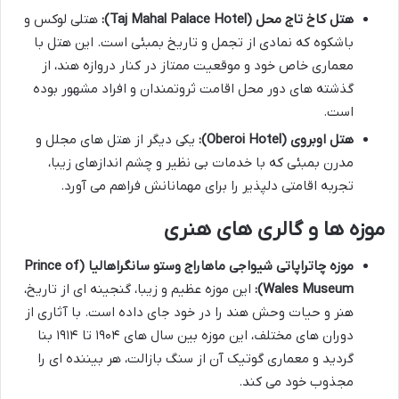
هتل کاخ تاج محل (Taj Mahal Palace Hotel):
هتلی لوکس و
باشکوه که نمادی از تجمل و تاریخ بمبئی است. این هتل با
معماری خاص خود و موقعیت ممتاز در کنار دروازه هند، از
گذشته های دور محل اقامت ثروتمندان و افراد مشهور بوده
است.
هتل اوبروی (Oberoi Hotel):
یکی دیگر از هتل های مجلل و
مدرن بمبئی که با خدمات بی نظیر و چشم اندازهای زیبا،
تجربه اقامتی دلپذیر را برای مهمانانش فراهم می آورد.
موزه ها و گالری های هنری
موزه چاتراپاتی شیواجی ماهاراج وستو سانگراهالیا (Prince of
Wales Museum):
این موزه عظیم و زیبا، گنجینه ای از تاریخ،
هنر و حیات وحش هند را در خود جای داده است. با آثاری از
دوران های مختلف، این موزه بین سال های ۱۹۰۴ تا ۱۹۱۴ بنا
گردید و معماری گوتیک آن از سنگ بازالت، هر بیننده ای را
مجذوب خود می کند.