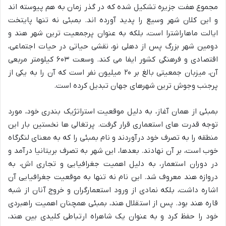
مجموع هفت جزیره تشکیل شده که در گذر زمان به هم پیوسته اند
و این کلان شهر وسیع را پدید آورده اند. بمبئی نه تنها پایتخت
ایالت ماهاراشترا است، بلکه به عنوان پرجمعیت ترین شهر هند و
دومین شهر بزرگ پس از دهلی نو، نقشی حیاتی در حیات اجتماعی،
اقتصادی و فرهنگی کشور ایفا می کند. وسعت ۶۰۳ کیلومتر مربعی
آن، میزبان جمعیتی بالغ بر ۲۰ میلیون نفر است که آن را به یکی از
پرجنب وجوش ترین شهرهای جهان تبدیل کرده است.
بمبئی از همان آغاز، به دلیل موقعیت استراتژیک بندری خود، مورد
توجه قدرت های استعماری قرار گرفت. پرتغالی ها نخستین بار این
منطقه را به تصرف خود درآوردند و نام بمبئی را که به معنای لنگرگاه
خوب است، بر آن نهادند. بعدها، این شهر به تصرف بریتانیا درآمد و
در دوران استعمار، به دلیل اهمیت جغرافیایی و تجاری اش، به
دروازه هند معروف شد. این نام نه تنها به موقعیت جغرافیایی آن
اشاره داشت، بلکه نمادی از ورود استعمارگران و خروج آنان از شبه
قاره هند بود. پس از استقلال هند، بمبئی همچنان اهمیت راهبردی
خود را حفظ کرد و به عنوان یک شاهراه ارتباطی کلیدی بین هند،