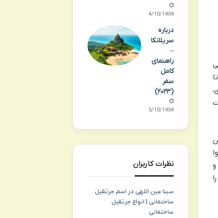
14/10/1404
درباره
سریلانکا
–
راهنمای
ی
کامل
فتابی و دلپذیر است و میزان رطوبت پایین تر است. دمای هوا معمولاً بین ۲۵ تا
سفر
،
(۲۰۲۳)
ت
15/10/1404
ن
ا
نظرات کاربران
 و
ا
سینا عین اللهی
در
اسم جرثقیل
ساختمانی | انواع جرثقیل
ساختمانی