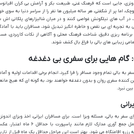
ندونزی، جایی است که فرهنگ غنی، طبیعت بکر و آرامش بی کران اقیانو
وچک، اما پر از شگفتی، هر ساله میلیون ها نفر را از سراسر دنیا به سوی خو
د، در آب های نیلگونش غواصی کنند و در میان شالیزارهای پلکانی اش ب
ی به تجربه ای بی نقص و خاطره انگیز تبدیل شود، مسافران باید با آمادگ
 برنامه ریزی دقیق، شناخت فرهنگ محلی و آگاهی از نکات کاربردی، مسی
مامی زیبایی های بالی با فراغ بال کشف شوند.
ه: گام هایی برای سفری بی دغدغه
به بالی تمام وجود مسافر را فرا گیرد، انجام برخی اقدامات اولیه و آماد
 کننده سفری روان و بدون دغدغه خواهند بود، به گونه ای که هیچ مانع
ین نبرد.
رانی
 سفر به بالی، مسئله ویزا است. برای مسافران ایرانی، اخذ ویزای اندونز
پیش از سفر ضروری است. این فرآیند شامل جمع آوری مدارک لازم مانند پاسپورت با حداقل ۶ ماه اع
ه رزرو اقامتگاه می شود. بهتر است این مراحل حداقل یک ماه قبل از تاری