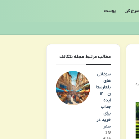
رخ کن
پوست
مطالب مرتبط مجله نتکانف
سوغاتی
های
بلغارستا
ن – ۱۲
ایده
جذاب
برای
خرید در
سفر
3
هفته