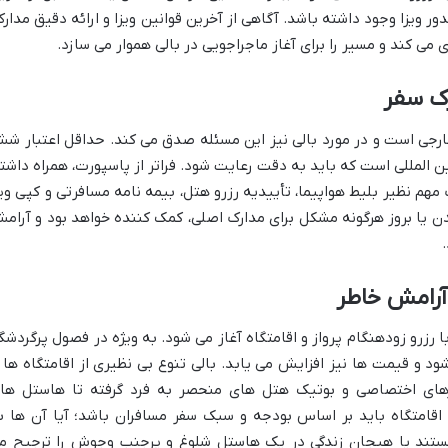
ور ویزا وجود داشته باشد. آگاهی از آخرین قوانین ویزا و ارائه دقیق مدارک
می کند و مسیر را برای آغاز ماجراجویی در بالی هموار می سازد.
رک سفر
ارجی است و در مورد بالی نیز این مسئله صدق می کند. حداقل اعتبار ش
ن المللی است که باید به دقت رعایت شود. فراتر از پاسپورت، همراه داشت
مهم نظیر بلیط هواپیما، تأییدیه رزرو هتل، بیمه نامه مسافرتی و کپی ویز
ن یا بروز هرگونه مشکل برای مدارک اصلی، کمک کننده خواهد بود و آرام
 آرامش خاطر
 رزرو زودهنگام پرواز و اقامتگاه آغاز می شود. به ویژه در فصول پرگردشگر
 و قیمت ها نیز افزایش می یابد. بالی تنوع بی نظیری از اقامتگاه ها ر
خرهای اختصاصی و بوتیک هتل های منحصر به فرد گرفته تا هاستل ها
اقامتگاه باید بر اساس بودجه و سبک سفر مسافران باشد؛ آیا آن ها ب
ستند یا هیجان زندگی در یک هاستل شلوغ و پرجنب وجوش را ترجیح م