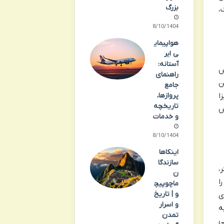
بزرگ
،
08/10/1404
هواپیمای
ی ایر
آستانه:
ش
راهنمای
ن
جامع
ا
پروازها،
تاریخچه
ش
و خدمات
08/10/1404
اینکاها
سازندگا
،
ن
ا
ماچوپیچ
و | تاریخ
ی
و اسرار
ه
تمدن
ی