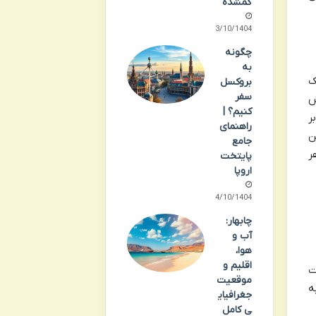
گمشده
13/10/1404
چگونه
به
ک
بروکسل
سفر
ش
کنیم؟ |
ر
راهنمای
ن
جامع
ر
پایتخت
اروپا
14/10/1404
چابهار:
آب و
هوا،
اقلیم و
ت
موقعیت
ه
جغرافیای
ی کامل