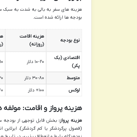
هزینه های سفر به بالی به شدت به سبک سفر 
بودجه ها ارائه شده است.
هزینه اقامت
هز
نوع بودجه
(روزانه)
(ر
اقتصادی (بک
۱۰-۲۰ دلار
۵-۱۰
پکر)
متوسط
۳۰-۸۰ دلار
-۳۰
لوکس
۱۰۰+ دلار
۴۰+ د
هزینه پرواز و اقامت: مولفه 
هزینه پرواز:
بخش قابل توجهی از بودجه سفر
(فصول پرگردشگر یا کم گردشگر)، ایرلاین ان
زودهنگام بلیط و انعطاف پذیری در تاریخ ه