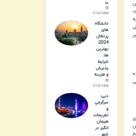
ی
س
د
07/10/1404
ه
دانشگاه
ی
های
ر
پرتغال
2024:
بهترین
ها،
شرایط
پذیرش
ه
و هزینه
ی
07/10/1404
دبی:
سرگرمی
و
تفریحات
ی
هیجان
تبار، عکس
انگیز در
خ
شهر