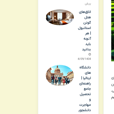
پیش
اتاق‌های
هتل
گونن
استانبول
| هر
آنچه
باید
بدانید
24/09/1404
دانشگاه
های
ی
ایتالیا |
راهنمای
ن
جامع
،
تحصیل
م
و
مهاجرت
دانشجوی