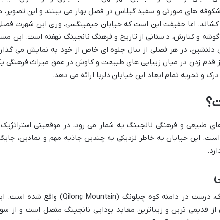
 شکوفه های صورتی و سفید گیلاس در فصل بهار می بینند و این تصویر، ه
ی کشاند. اما حقیقت این است که خیابان جیمینگسی، ورای این شهرت فصلی
گوشه و کنارش، داستانی از تاریخ و فرهنگ نانجینگ نهفته است. این مسی
ی دلنشین، در هر فصلی از سال جلوه ای خاص از خود به نمایش می گذارد
ز قدم زدن در میان زیبایی های طبیعت و کاوش در عمق میراث فرهنگی ی
درک و تجربه تمام ابعاد این خیابان دلربا ارائه می دهد.
ت؟
ی طبیعی و فرهنگی نانجینگ به شمار می رود، در موقعیتی استراتژیک 
است. این خیابان به خاطر نزدیکی به چندین جاذبه مهم و نمادین، جایگا
رد.
ی
خیابان جیمینگسی در بخش مرکزی نانجینگ، درست در دامنه کوه چیلونگ (Qilong Mountain) واقع شده ا
ی از قدیمی ترین و زیباترین معابد بودایی نانجینگ متصل است و از سو