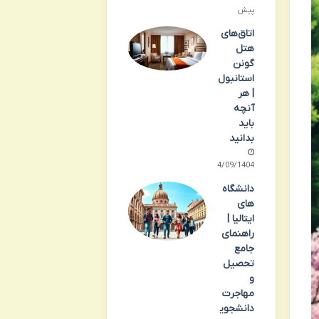
پیش
اتاق‌های
هتل
گونن
استانبول
| هر
آنچه
باید
بدانید
24/09/1404
دانشگاه
های
ایتالیا |
راهنمای
جامع
تحصیل
و
مهاجرت
دانشجوی