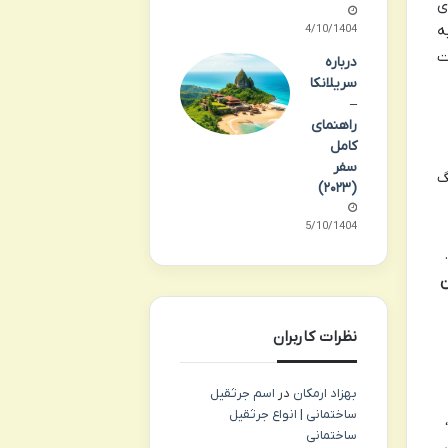
ی
ه
14/10/1404
ت
درباره
سریلانکا
–
راهنمای
کامل
سفر
گ
(۲۰۲۳)
15/10/1404
ست.
ن
نظرات کاربران
بهزاد ارمکان
در
اسم جرثقیل
ساختمانی | انواع جرثقیل
ساختمانی