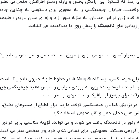
Xuanwu L) می رسد که گستره آبی آرامش بخش و پارک وسیع اطرافش، مکمل بی نظیر
وقعیت، خیابان جیمینگسی را به محوری برای دسترسی به چندین جاذب
 قدم زدن در این خیابان، به منزله عبور از دروازه ای میان تاریخ و طبیع
 زیبایی های
نانجینگ
را پیش روی بازدیدکننده می گشاید.
 بسیار آسان است و می توان از طریق سیستم حمل و نقل عمومی نانجین
نزدیک ترین ایستگاه مترو به خیابان جیمینگسی، ایستگاه Ji Ming Si در خطوط ۳ و ۴ متروی نانجینگ ا
ن با چند دقیقه پیاده روی به ورودی خیابان و سپس
معبد جیمینگسی چی
رآمد برای پرهیز از ترافیک و لذت بردن از سفر است.
 نزدیکی خیابان جیمینگسی توقف دارند. برای اطلاع از مسیرهای دقیق،
یشن های محلی حمل و نقل عمومی استفاده کرد.
وفور در نانجینگ یافت می شوند و می توانند گزینه مناسبی برای افرادی
فر گروهی هستند. همچنین، برای کسانی که با خودروی شخصی سفر می کنند،
به های نزدیک آن موجود است، هرچند در فصول پربازدید ممکن است یافتن