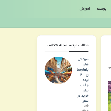
پوست
آموزش
مطالب مرتبط مجله نتکانف
سوغاتی
های
بلغارستا
ن – ۱۲
ایده
جذاب
برای
خرید در
سفر
3
هفته