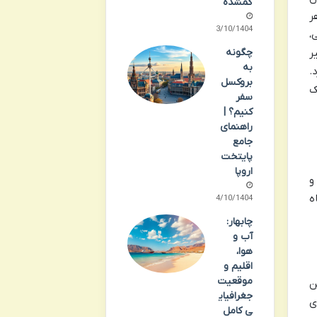
گمشده
ر
13/10/1404
،
چگونه
ر
به
.
بروکسل
ک
سفر
کنیم؟ |
راهنمای
جامع
پایتخت
اروپا
و
ه
14/10/1404
چابهار:
آب و
هوا،
اقلیم و
موقعیت
ست. این
جغرافیای
ی
ی کامل