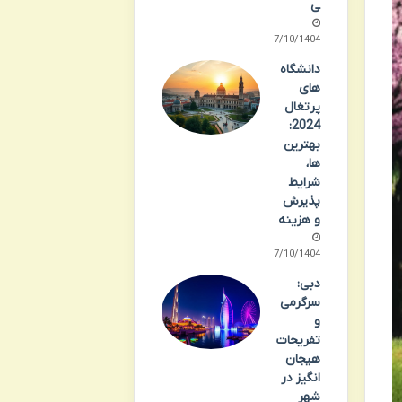
ی
07/10/1404
دانشگاه
های
پرتغال
2024:
بهترین
ها،
شرایط
پذیرش
و هزینه
07/10/1404
دبی:
سرگرمی
و
تفریحات
هیجان
انگیز در
شهر