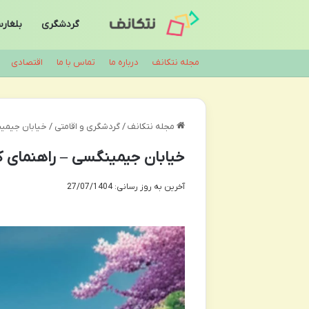
گردشگری
بلغار
مجله نتکانف
درباره ما
تماس با ما
اقتصادی
مجله نتکانف
/
گردشگری و اقامتی
/
خیابان جیمین
خیابان جیمینگسی – راهنمای کا
آخرین به روز رسانی: 27/07/1404