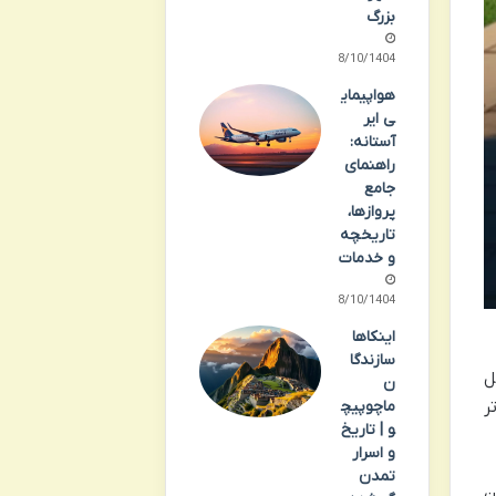
بزرگ
08/10/1404
هواپیمای
ی ایر
آستانه:
راهنمای
جامع
پروازها،
تاریخچه
و خدمات
08/10/1404
اینکاها
سازندگا
ل
ن
ماچوپیچ
ر
و | تاریخ
و اسرار
تمدن
ن