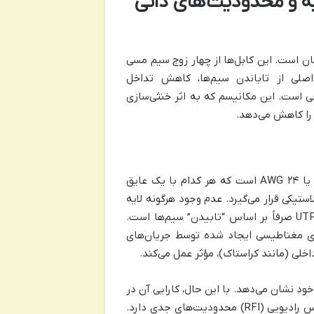
UTP (Unshielded Twisted P): پایه و محدودیت‌های ذاتی
 نوع کابل شبکه در جهان است. این کابل‌ها از چهار زوج سیم مسی
صلی از تاباندن سیم‌ها، کاهش تداخل
ی است. این مکانیسم که به اثر خنثی‌سازی
را کاهش می‌دهد.
یک کابل UTP استاندارد معمولاً شامل چهار زوج سیم مسی با گیج‌های ۲۲ یا ۲۴ AWG است که هر کدام با یک عایق
یکی قرار می‌گیرد. عدم وجود هرگونه لایه
محافظ فلزی اضافی، ویژگی بارز UTP است. مکانیزم اصلی کاهش نویز در UTP صرفاً بر اساس “تابیدن” سیم‌ها است.
ای مغناطیسی ایجاد شده توسط جریان‌های
 داخلی (مانند کراستاک)، مؤثر عمل می‌کند.
خود نشان می‌دهد. با این حال، کارایی آن در
مواجهه با منابع قوی تداخل الکترومغناطیسی خارجی (EMI) و تداخل فرکانس رادیویی (RFI) محدودیت‌های جدی دارد.