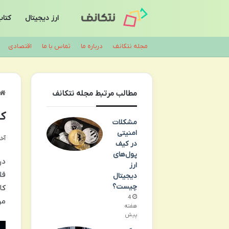
ارز دیجیتال
کتا
مجله نتکانف
درباره ما
تماس با ما
اقتصادی
مطالب مرتبط مجله نتکانف
کابل 
مشکلات
امنیتی
آخری
در کیف
پول‌های
در
ارز
قل
دیجیتال
چیست؟
4
مراتب ب
هفته
پیش