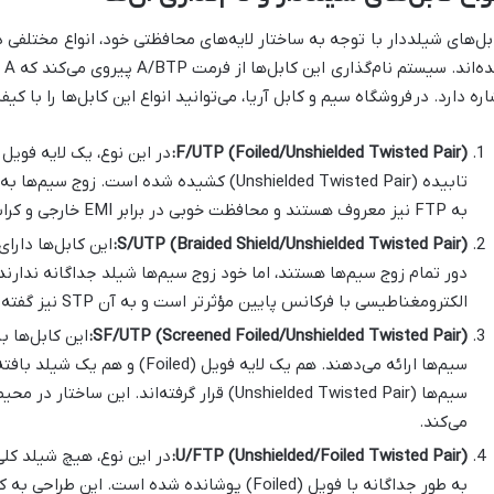
بل‌های شیلددار با توجه به ساختار لایه‌های محافظتی خود، انواع مختلفی 
اره دارد. در
فروشگاه سیم و کابل آریا
، می‌توانید انواع این کابل‌ها را با کیف
F/UTP (Foiled/Unshielded Twisted Pair):
تابیده (Unshielded Twisted Pair) کشیده شده است
به FTP نیز معروف هستند و محافظت خوبی در برابر EMI خارجی و کراستاک بین کابل‌ها ارائه می‌دهند.
S/UTP (Braided Shield/Unshielded Twisted Pair):
دور تمام زوج سیم‌ها هستند، اما خود زوج سیم‌ها شیلد جداگانه ندارند.
الکترومغناطیسی با فرکانس پایین مؤثرتر است و به آن STP نیز گفته می‌شود.
SF/UTP (Screened Foiled/Unshielded Twisted Pair):
این کابل‌ها ب
سیم‌ها (Unshielded Twisted Pair) قرار گرفته‌اند
می‌کند.
U/FTP (Unshielded/Foiled Twisted Pair):