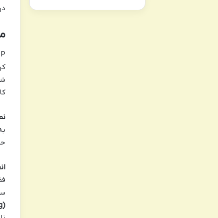
در واقع، UTP عم
مز
کر
شب
کابل،
نص
به
حج
ان
فض
سا
(Grounding)
نا