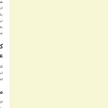
همچ
یک
نی
به
شب
ع
اص
مک