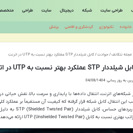
ب
طراحی سایت
شبکه
دیجیتال
سایت
طراحی
متخصص
خانواده
تکنولوژی
گردشگری و اقامتی
پزشکی
مجله نتکانف
/
حوادث
/
کابل شیلددار STP عملکرد بهتر نسبت به UTP در اترنت
شیلددار STP عملکرد بهتر نسبت به UTP در اترنت
ن به روز رسانی: 04/08/1404
 شبکه‌های اترنت، انتقال داده‌ها با پایداری و سرعت بالا، نقش حیاتی در 
ب این انتقال، کابل شبکه قرار گرفته که کیفیت آن مستقیماً بر عملکرد کلی 
کاربردهای حساس، ک
هتری نسبت به کابل UTP (Unshielded Twisted Pair) ارائه می‌دهد و تداخلات را به حداقل می‌رساند.