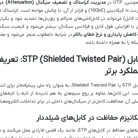
نین، UTP در
مدیریت کراستاک و تضعیف سیگنال (Attenuation) در طول‌های بلندتر یا سرعت‌های بالاتر
اترنت ۱۰ گیگابیتی (10GbE) و فراتر از آن، با چالش مواجه ا
 کابل) می‌تواند در کابل‌کشی‌های متراکم و پچ‌پنل‌ها تشدید شود و یک
ز با افزایش طول کابل و فرکانس سیگنال، بیشتر می‌شود و کیفیت سیگن
کاهش پایداری و نرخ خطای بالاتر
در شرایط نامطلوب منجر می‌شود و ممک
که را به همراه داشته باشد.
کابل sted Pair
ملکرد برتر
کابل STP یا Shielded Twisted Pair، به عنوان راه حلی
لی آن، محافظت کامل‌تر از سیگنال‌های داخلی در برابر تداخلات الکترومغ
انیزم حفاظت در کابل‌های شیلددار
لایه‌های محافظ در کابل‌های STP، مانند یک قفس فارادی 