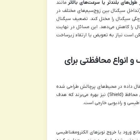
مانند
ست. کراستاک (تداخل سیگنال بین زوج‌سیم‌های مختلف در
پارچگی سیگنال را مختل کند. تضعیف سیگنال
ال را کاهش می‌دهد. این مسائل در نهایت
ن است نیاز به تعویض یا ارتقاء زیرساخت
STP (Shielded Twi): تعریف و انواع محافظتی برای
 پیشرفته‌تر برای انتقال داده در محیط‌های پرچالش طراحی شده
است. این کابل‌ها، علاوه بر زوج سیم‌های به هم تابیده، از لایه یا لایه‌های محافظ (Shield) نیز بهره می‌برند که هدف
ناطیسی و رادیویی خارجی است.
عمل می‌کنند و مانع ورود یا خروج نویزهای الکترومغناطیسی