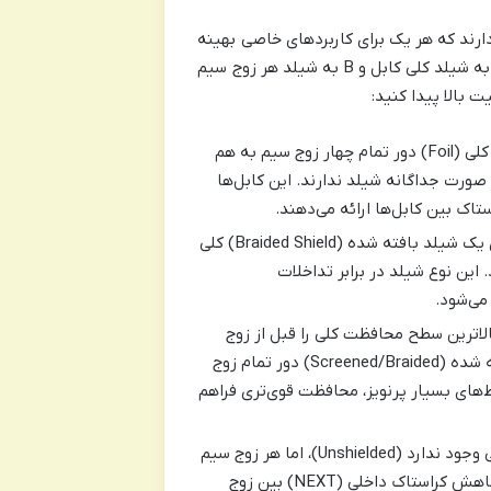
دارند که هر یک برای کاربردهای خاصی بهینه
شده‌اند. سیستم نام‌گذاری این کابل‌ها از فرمت A/BTP پیروی می‌کند که A به شیلد کلی کابل و B به شیلد هر زوج سیم
یت بالا پیدا کنید:
در این نوع، یک لایه فویل کلی (Foil) دور تمام چهار زوج سیم به هم
. زوج سیم‌ها به صورت جداگانه شیلد ندارند. این کابل‌ها
این کابل‌ها دارای یک شیلد بافته شده (Braided Shield) کلی
 این نوع شیلد در برابر تداخلات
الاترین سطح محافظت کلی را قبل از زوج
سیم‌ها ارائه می‌دهند. هم یک لایه فویل (Foiled) و هم یک شیلد بافته شده (Screened/Braided) دور تمام زوج
. این ساختار در محیط‌های بسیار پرنویز، محافظت قوی‌تری فراهم
در این نوع، هیچ شیلد کلی وجود ندارد (Unshielded)، اما هر زوج سیم
به طور جداگانه با فویل (Foiled) پوشانده شده است. این طراحی به کاهش کراستاک داخلی (NEXT) بین زوج