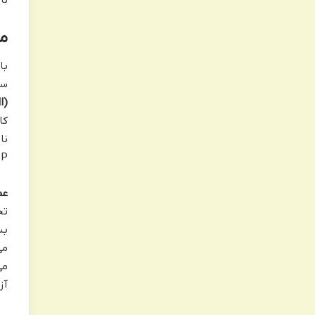
مح
سر
(EMI) و رادیویی (RFI)
کا
نا
UTP عملکرد ضعی
عم
تخ
آز