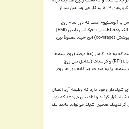
ه نویز جذب شده را به سمت زمین هدایت کرده
، عبارتند از:
مس یا آلومینیوم است که دور تمام زوج
سیم‌ها یا برخی از آن‌ها قرار می‌گیرد. شیلد بافته شده در برابر تداخلات الکترومغناطیسی با فرکانس پایین (EMI)
بسیار مؤثر است و مقاومت مکانیکی خوبی نیز به کابل می‌دهد. درصد پوشش (coverage) این شیلد معمولاً بین
لایه نازکی از آلومینیوم (گاهی همراه با پلی‌استر) است که به طور کامل (۱۰۰ درصد) زوج سیم‌ها
را پوشش می‌دهد. فویل در برابر تداخلات الکترومغناطیسی با فرکانس بالا (RFI) و کراستاک (تداخل بین زوج
 سیم‌ها یا به صورت جداگانه دور هر زوج
Dra) نیز در بسیاری از کابل‌های شیلددار وجود دارد که وظیفه آن، اتصال
شیلد قرار گرفته و اطمینان می‌دهد که نویز
گراندینگ صحیح، شیلد می‌تواند مانند یک