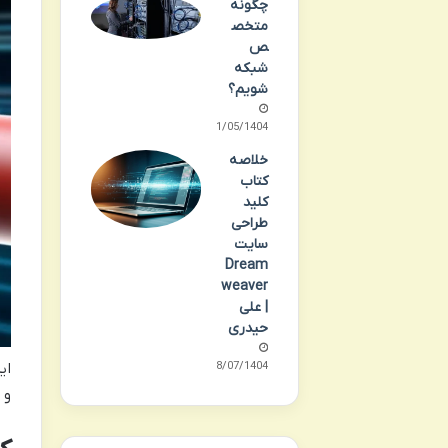
چگونه
متخص
ص
شبکه
شویم؟
31/05/1404
خلاصه
کتاب
کلید
طراحی
سایت
Dream
weaver
| علی
حیدری
08/07/1404
و 