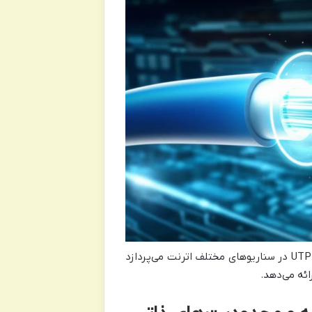
این مقاله به بررسی عمیق و تخصصی دلایل برتری عملکردی STP نسبت به UTP در سناریوهای مختلف اترنت می‌پردازد
ائه می‌دهد.