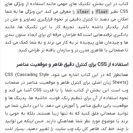
کتاب در این بخش، تکنیک های مهمی مانند استفاده از ویژگی های
CSS نظیر
و
را معرفی می کند. این ویژگی ها به شما
clear
float
امکان می دهند تا کنترل دقیقی بر نحوه قرارگیری تصاویر و متن در
کنار یکدیگر داشته باشید. تجربه کار با این تکنیک ها، مانند
یادگیری ترفندهایی است که طراحان حرفه ای برای ایجاد ستون بندی
ها و چیدمان های پیچیده تر به کار می برند و به شما کمک می کند
تا صفحاتی با ظاهری مدرن تر و سازمان یافته تر طراحی کنید.
استفاده از CSS برای کنترل دقیق ظاهر و موقعیت عناصر
همانطور که در این کتاب اشاره می شود، CSS (Cascading Style
Sheets) زبان اصلی برای کنترل ظاهر و موقعیت عناصر در صفحات
وب است. این بخش از کتاب، شما را با قدرت CSS آشنا می کند و
نحوه استفاده از آن برای تنظیم رنگ، فونت، حاشیه ها، پدینگ ها و
موقعیت یابی دقیق عناصر را آموزش می دهد. با این دانش، شما می
توانید صفحاتی خلق کنید که نه تنها زیبا هستند، بلکه به خوبی با
برند یا موضوع مورد نظر شما هماهنگی دارند.
حس اینکه می توانید
با چند خط کد، ظاهر کل یک وب سایت را تغییر دهید، بسیار لذت