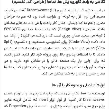
نگاهی به رابط کاربری: پنل ها، نماها (طراحی، کد، تقسیم)
در این بخش، شما با رابط کاربری (UI) Dreamweaver آشنا می شوید.
محیط این نرم افزار به گونه ای طراحی شده بود که هم به طراحان
بصری و هم به کدنویسان امکان کار راحت را می داد. نماهای مختلفی
مانند «طراحی» (Design View) که یک محیط دیداری WYSIWYG
(آنچه می بینید همان چیزی است که دریافت می کنید) را ارائه می
داد، «کد» (Code View) برای کدنویسی مستقیم، و «تقسیم» (Split
View) که هر دو نما را در کنار هم نمایش می داد، به شما اجازه می
دادند تا با انعطاف پذیری بالا، روی پروژه خود کار کنید. تصور کنید
که برای اولین بار یک صفحه خالی را در مقابل خود دارید و می
خواهید آن را با عناصر بصری و کدهای خود پر کنید؛ این کتاب دقیقا
همان حس و حال را به شما منتقل می کند.
ابزارهای اصلی و نحوه کار با آن ها
نویسنده به شما نشان می دهد که چگونه با پنل ها و ابزارهای اصلی
Dreamweaver کار کنید. از نوار ابزار Insert که شامل گزینه هایی
برای درج متن، تصویر، لینک، جدول و… است، تا پنل Properties که