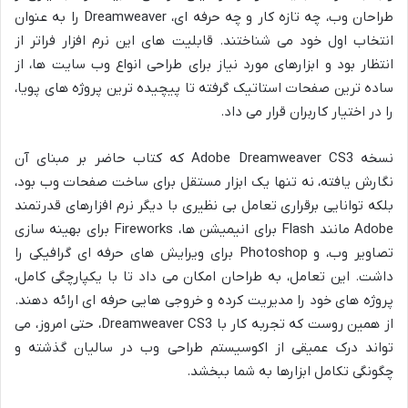
طراحان وب، چه تازه کار و چه حرفه ای، Dreamweaver را به عنوان
انتخاب اول خود می شناختند. قابلیت های این نرم افزار فراتر از
انتظار بود و ابزارهای مورد نیاز برای طراحی انواع وب سایت ها، از
ساده ترین صفحات استاتیک گرفته تا پیچیده ترین پروژه های پویا،
را در اختیار کاربران قرار می داد.
نسخه Adobe Dreamweaver CS3 که کتاب حاضر بر مبنای آن
نگارش یافته، نه تنها یک ابزار مستقل برای ساخت صفحات وب بود،
بلکه توانایی برقراری تعامل بی نظیری با دیگر نرم افزارهای قدرتمند
Adobe مانند Flash برای انیمیشن ها، Fireworks برای بهینه سازی
تصاویر وب، و Photoshop برای ویرایش های حرفه ای گرافیکی را
داشت. این تعامل، به طراحان امکان می داد تا با یکپارچگی کامل،
پروژه های خود را مدیریت کرده و خروجی هایی حرفه ای ارائه دهند.
از همین روست که تجربه کار با Dreamweaver CS3، حتی امروز، می
تواند درک عمیقی از اکوسیستم طراحی وب در سالیان گذشته و
چگونگی تکامل ابزارها به شما ببخشد.