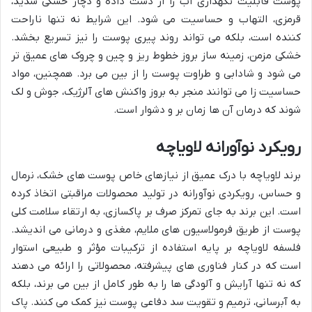
پوست قابلیت نگهداری آب را از دست داده و دچار خشکی شدید،
قرمزی، التهاب و حساسیت می شود. این شرایط نه تنها ناراحت
کننده است، بلکه می تواند روند پیری پوست را نیز تسریع بخشد.
خشکی مزمن، زمینه ساز بروز خطوط ریز و چین و چروک های عمیق تر
می شود و شادابی و طراوت پوست را از بین می برد. همچنین، مواد
حساسیت زا می توانند منجر به بروز واکنش های آلرژیک، جوش و لک
شوند که درمان آن ها زمان بر و دشوار است.
رویکرد نوآورانه لاویاچه
برند لاویاچه با درک عمیق از نیازهای خاص پوست های خشک، نرمال
و حساس، رویکردی نوآورانه در تولید محصولات مراقبتی اتخاذ کرده
است. این برند به جای تمرکز صرف بر پاکسازی، به ارتقاء سلامت کلی
پوست از طریق فرمولاسیون های ملایم، مغذی و درمانی می اندیشد.
فلسفه لاویاچه بر پایه استفاده از ترکیبات مؤثر و طبیعی استوار
است که در کنار فناوری های پیشرفته، محصولاتی را ارائه می دهند
که نه تنها آرایش و آلودگی ها را به طور کامل از بین می برند، بلکه
به آبرسانی، ترمیم و تقویت سد دفاعی پوست نیز کمک می کنند. پاک