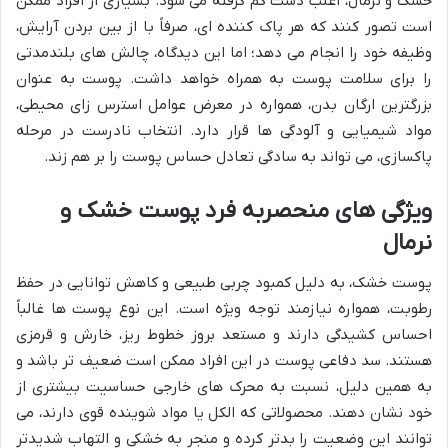
خشک و نرمال، اغلب دست کم گرفته می شود. بسیاری از افراد ممکن
است تصور کنند که هر پاک کننده ای، صرفاً با از بین بردن آرایش،
وظیفه خود را انجام می دهد؛ اما این دیدگاه، چالش های بلندمدتی
را برای سلامت پوست به همراه خواهد داشت. پوست به عنوان
بزرگترین ارگان بدن، همواره در معرض عوامل استرس زای محیطی،
مواد شیمیایی و آلودگی ها قرار دارد. انتخاب نادرست در مرحله
پاکسازی، می تواند به سادگی تعادل حساس پوست را بر هم زند.
ویژگی های منحصربه فرد پوست خشک و
نرمال
پوست خشک، به دلیل کمبود چربی طبیعی و کاهش توانایی در حفظ
رطوبت، همواره نیازمند توجه ویژه است. این نوع پوست ها غالباً
احساس کشیدگی دارند و مستعد بروز خطوط ریز، خارش و قرمزی
هستند. سد دفاعی پوست در این افراد ممکن است ضعیف تر باشد و
به همین دلیل، نسبت به محرک های خارجی حساسیت بیشتری از
خود نشان دهند. محصولاتی که الکل یا مواد شوینده قوی دارند، می
توانند این وضعیت را بدتر کرده و منجر به خشکی و التهاب شدیدتر