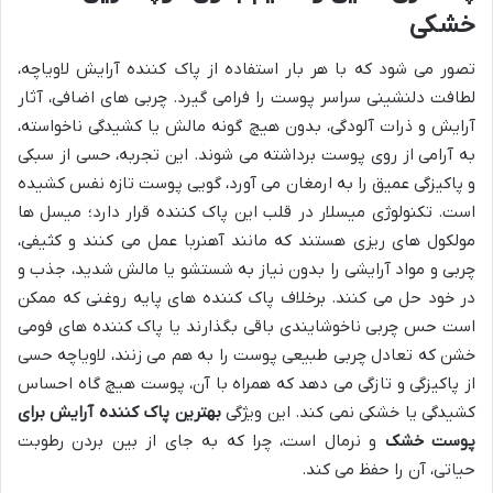
خشکی
تصور می شود که با هر بار استفاده از پاک کننده آرایش لاویاچه،
لطافت دلنشینی سراسر پوست را فرامی گیرد. چربی های اضافی، آثار
آرایش و ذرات آلودگی، بدون هیچ گونه مالش یا کشیدگی ناخواسته،
به آرامی از روی پوست برداشته می شوند. این تجربه، حسی از سبکی
و پاکیزگی عمیق را به ارمغان می آورد، گویی پوست تازه نفس کشیده
است. تکنولوژی میسلار در قلب این پاک کننده قرار دارد؛ میسل ها
مولکول های ریزی هستند که مانند آهنربا عمل می کنند و کثیفی،
چربی و مواد آرایشی را بدون نیاز به شستشو یا مالش شدید، جذب و
در خود حل می کنند. برخلاف پاک کننده های پایه روغنی که ممکن
است حس چربی ناخوشایندی باقی بگذارند یا پاک کننده های فومی
خشن که تعادل چربی طبیعی پوست را به هم می زنند، لاویاچه حسی
از پاکیزگی و تازگی می دهد که همراه با آن، پوست هیچ گاه احساس
کشیدگی یا خشکی نمی کند. این ویژگی
بهترین پاک کننده آرایش برای
پوست خشک
و نرمال است، چرا که به جای از بین بردن رطوبت
حیاتی، آن را حفظ می کند.