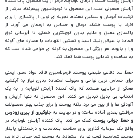
آرایش پوست خشک و نرمال لاویاچه، فراتر از یک محصول پاک کننده
آرایش معمولی است. این محصول با فرمولاسیون پیشرفته، سرشار از
ترکیبات آبرسان و تسکین دهنده، تجربه ای نوین از پاکسازی را برای
افراد با پوست خشک، نرمال و حساس به ارمغان می آورد. از
پاکسازی عمیق و ملایم بدون کوچکترین خشکی، تا آبرسانی فوق
العاده با هیالورونیک اسید و تسکین التهابات با عصاره های آلوئه
ورا و بابونه، هر ویژگی این محصول به گونه ای طراحی شده است که
به سلامت و شادابی پوست شما کمک کند.
حفظ سد دفاعی طبیعی پوست، فرمولاسیون فاقد مواد مضر، ایمنی
برای حساس ترین نواحی و سهولت استفاده بدون نیاز به آبکشی،
همگی از مزایایی هستند که پاک کننده آرایش لاویاچه را به یک
انتخاب بی بدیل تبدیل می کنند. این محصول نه تنها آرایش و
آلودگی ها را از بین می برد، بلکه پوست را برای جذب بهتر محصولات
مراقبتی بعدی آماده ساخته و در نهایت به
جلوگیری از پیری زودرس
و حفظ جوانی پوست
کمک می کند. پاک کننده آرایش لاویاچه، در
واقع یک سرمایه گذاری برای سلامت بلندمدت و درخشندگی پایدار
پوست شماست؛ گویی هر بار استفاده، به پوست شما حیاتی تازه می