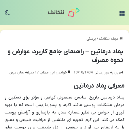
منو
تغی
مجله نتکانف
/
پزشکی
پماد درماتین – راهنمای جامع کاربرد، عوارض و
نحوه مصرف
آخرین به روز رسانی: 10/10/1404
خواندن این مطلب 17 دقیقه زمان میبرد
معرفی پماد درماتین
پماد درماتین باریج اسانس، محصولی گیاهی و مؤثر برای تسکین و
درمان مشکلات پوستی مانند اگزما و پسوریازیس است که با بهره
گیری از خواص بی نظیر عصاره سدر، به بازسازی و آرامش پوست
کمک می کند. این کرم، تجربه ای دلنشین از مراقبت طبیعی و عمیق
را به ارمغان می آورد و مرهمی از دل طبیعت برای پوست های