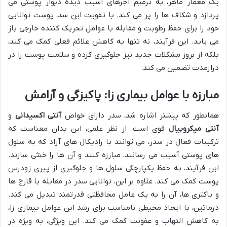
یک معمار ماهر، به ترمیم آجرهای آسیب دیده دیوار پوستی می
پردازد و شکاف ها را پر می کند. با تقویت این سد، پوست توانایی
خود را برای حفظ رطوبت و مقابله با عوامل تحریک کننده خارجی باز
می یابد. این فرآیند، نه تنها به کاهش علائم فعلی کمک می کند،
بلکه از بروز مشکلات جدید نیز جلوگیری کرده و سلامت پوست را در
درازمدت تضمین می کند.
مبارزه با عوامل بیماری زا: پاکیزگی و آرامش
همانطور که پیشتر اشاره شد، سدر دارای خواص
آنتی اکسیدانی
و
آنتی میکروبیال
قوی است. از نظر علمی، این بدان معناست که
ترکیبات فعال در سدر، می توانند با رادیکال های آزاد که به سلول
های پوستی آسیب می رسانند، مبارزه کنند و آن ها را خنثی سازند.
این فرآیند، به حفظ یکپارچگی سلول ها و جلوگیری از پیری زودرس
پوست کمک می کند. علاوه بر این، توانایی سدر در مقابله با قارچ ها
و باکتری ها، آن را به یک عامل محافظتی قدرتمند تبدیل می کند.
درماتین، با ایجاد محیطی نامناسب برای رشد این عوامل بیماری زا،
به کاهش التهاب و عفونت کمک می کند. این ویژگی، به ویژه در