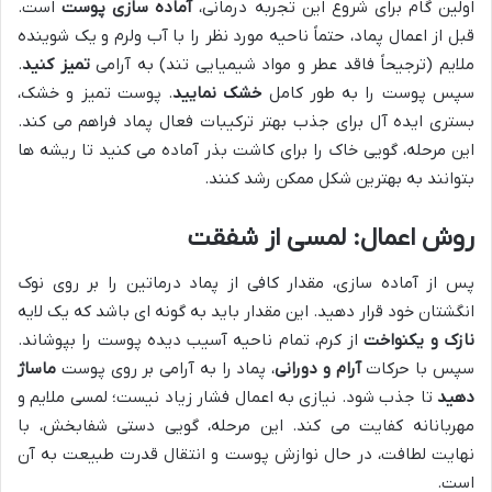
اولین گام برای شروع این تجربه درمانی،
آماده سازی پوست
است.
قبل از اعمال پماد، حتماً ناحیه مورد نظر را با آب ولرم و یک شوینده
ملایم (ترجیحاً فاقد عطر و مواد شیمیایی تند) به آرامی
تمیز کنید
.
سپس پوست را به طور کامل
خشک نمایید
. پوست تمیز و خشک،
بستری ایده آل برای جذب بهتر ترکیبات فعال پماد فراهم می کند.
این مرحله، گویی خاک را برای کاشت بذر آماده می کنید تا ریشه ها
بتوانند به بهترین شکل ممکن رشد کنند.
روش اعمال: لمسی از شفقت
پس از آماده سازی، مقدار کافی از پماد درماتین را بر روی نوک
انگشتان خود قرار دهید. این مقدار باید به گونه ای باشد که یک لایه
نازک و یکنواخت
از کرم، تمام ناحیه آسیب دیده پوست را بپوشاند.
سپس با حرکات
آرام و دورانی
، پماد را به آرامی بر روی پوست
ماساژ
دهید
تا جذب شود. نیازی به اعمال فشار زیاد نیست؛ لمسی ملایم و
مهربانانه کفایت می کند. این مرحله، گویی دستی شفابخش، با
نهایت لطافت، در حال نوازش پوست و انتقال قدرت طبیعت به آن
است.