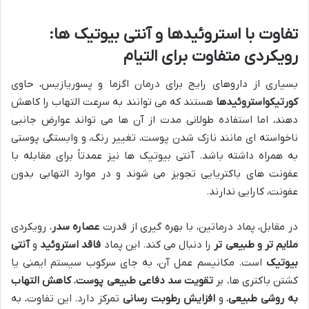
تفاوت با استروئیدها و آنتی بیوتیک ها:
رویکردی متفاوت برای التیام
بسیاری از داروهای رایج برای درمان اگزما و پسوریازیس، حاوی
کورتیکواستروئیدها
هستند که می توانند به سرعت التهاب را کاهش
دهند، اما استفاده طولانی مدت از آن ها می تواند عوارض جانبی
ناخواسته ای مانند نازک شدن پوست، تغییر رنگ، و وابستگی پوستی
به همراه داشته باشد. آنتی بیوتیک ها نیز عمدتاً برای مقابله با
عفونت های باکتریایی تجویز می شوند و در موارد التهابی بدون
عفونت، کارایی ندارند.
در مقابل، پماد درماتین، با بهره گیری از قدرت
عصاره سدر
، رویکردی
ملایم تر و طبیعی تر
را دنبال می کند. این پماد
فاقد استروئید
و
آنتی
بیوتیک
است. مکانیسم عمل آن، به جای سرکوب سیستم ایمنی یا
کشتن باکتری ها، بر
تقویت سد دفاعی طبیعی پوست
،
کاهش التهاب
به روشی طبیعی
، و
افزایش رطوبت رسانی
تمرکز دارد. این تفاوت، به