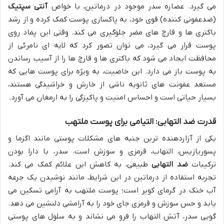
می گیرد. عصاره سدر موجود در درماتین، با خواص
آنتی سپتیک
(ضدعفونی کننده) قوی خود، به پاکسازی پوست کمک کرده و از رشد
باکتری ها و قارچ های مضر جلوگیری می کند. وقتی این پماد روی
پوست قرار می گیرد، می توان تصور کرد که لایه ای نامرئی از
محافظت ایجاد می شود که باکتری ها و قارچ ها را از آسیب رساندن
به پوست باز می دارد. این خاصیت، به ویژه برای پوست هایی که
مستعد عفونت های ثانویه ناشی از خارش و خراشیدگی هستند،
بسیار حیاتی است و احساس امنیت و پاکیزگی را به ارمغان می آورد.
قدرت ضد التهابی: التیامی برای پوست ملتهب
یکی از آزاردهنده ترین جنبه های مشکلات پوستی مانند اگزما و
پسوریازیس، التهاب، قرمزی و سوزش است. سدر، با دارا بودن
ترکیبات
ضد التهابی
طبیعی، به کاهش این علائم کمک می کند.
تجربه استفاده از درماتین در این شرایط، مانند نوشیدن یک جرعه
آب خنک در گرمای کویر است؛ پوست ملتهب به آرامی تسکین می
یابد و حس سوزش و قرمزی جای خود را به آرامشی دلنشین می دهد.
گویی سدر، آتش التهاب را فرو می نشاند و به سلول های پوستی