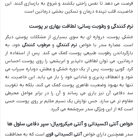
فرصت می دهد تا نفس راحتی بکشند و شروع به بازسازی کنند. این
خاصیت، قلب تپنده درمان و تسکین بخشی درماتین است.
نرم کنندگی و رطوبت رسانی: لطافت بهاری بر پوست
خشکی پوست، دروازه ای به سوی بسیاری از مشکلات پوستی دیگر
است. عصاره سدر با خواص
نرم کنندگی
و
مرطوب کنندگی
خود، به
بازگرداندن رطوبت طبیعی پوست کمک می کند. پس از استفاده از
درماتین، می توان لطافتی دلپذیر و ابریشمی را روی پوست احساس
کرد. گویی پوست، پس از یک دوره خشکی و عطش، دوباره سیراب می
شود و انعطاف پذیری و شادابی خود را باز می یابد. این خاصیت، نه
تنها به بهبود وضعیت ظاهری پوست کمک می کند، بلکه به تقویت
سد دفاعی آن نیز یاری می رساند و آن را در برابر عوامل محیطی
مقاوم تر می سازد. حس نوازش یک نسیم ملایم بر روی پوست، حسی
است که از این ویژگی سدر سرچشمه می گیرد.
خواص آنتی اکسیدانی و آنتی میکروبیال: سپر دفاعی سلول ها
سدر همچنین دارای خواص
آنتی اکسیدانی قوی
است که به محافظت