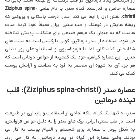
راز اثربخشی پماد درماتین، در قلب ترکیبات آن نهفته است؛ جایی که
عصاره خالص و قدرتمند گیاه سدر، با نام علمی
Ziziphus spina-
christi
، نقش اول را ایفا می کند. سدر، درخت باستانی و پربرکتی که
ریشه هایش در فرهنگ و طب سنتی ایران عمیقاً نفوذ کرده، مدت
هاست که به عنوان یک مرهم طبیعی برای مشکلات پوستی شناخته
می شود. استفاده از سدر درماتین، گویی بازگشتی است به سنت های
شفابخش گذشتگان، اما با فرمولاسیون و استانداردهای روز دنیای
مدرن. این عصاره گیاهی، خود یک گنجینه از خواص درمانی است که
هر جزء آن، به شیوه ای منحصر به فرد به سلامت و آرامش پوست
کمک می کند.
عصاره سدر (Ziziphus spina-christi): قلب
تپنده درماتین
سدر، نه تنها یک گیاه، بلکه نمادی از استقامت و پایداری در طبیعت
است. در طب سنتی ایرانی، برگ های سدر را به دلیل خواص فراوانش،
به شکل پودر یا عصاره، برای شستشو و التیام پوست به کار می
بردند. وقتی عصاره این گیاه در پماد درماتین به کار می رود،