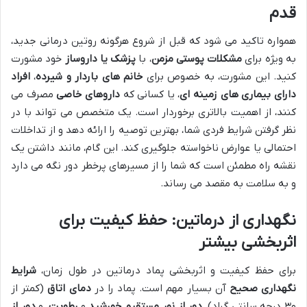
قدم
همواره تاکید می شود که قبل از شروع هرگونه روتین درمانی جدید،
به ویژه برای
مشکلات پوستی مزمن
، با
پزشک یا داروساز
خود مشورت
کنید. این مشورت، به خصوص برای
خانم های باردار و شیرده
،
افراد
دارای بیماری های زمینه ای
، یا کسانی که
داروهای خاصی
مصرف می
کنند، از اهمیت بالاتری برخوردار است. یک متخصص می تواند با در
نظر گرفتن شرایط فردی شما، بهترین توصیه را ارائه دهد و از تداخلات
احتمالی یا عوارض ناخواسته جلوگیری کند. این گام، مانند داشتن یک
نقشه راه مطمئن است که شما را از مسیرهای پرخطر دور نگه می دارد
و به سلامت به مقصد می رساند.
نگهداری از درماتین: حفظ کیفیت برای
اثربخشی بیشتر
برای حفظ کیفیت و اثربخشی پماد درماتین در طول زمان،
شرایط
نگهداری صحیح
آن بسیار مهم است. پماد را در
دمای اتاق
(کمتر از
۳۰ درجه سانتی گراد)،
دور از نور مستقیم خورشید
و
رطوبت
، و
دور از