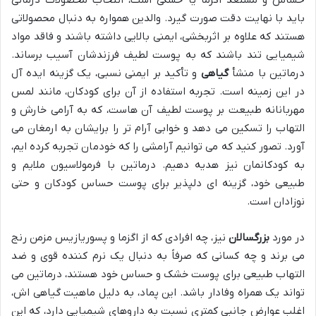
حساس و مستعد اگزما یا خشکی است، انتخاب محصولات درمانی
باید با نهایت دقت صورت گیرد. والدین همواره به دنبال محصولاتی
هستند که علاوه بر اثربخشی، ایمنی بالایی داشته باشند و فاقد مواد
شیمیایی تند باشند که به پوست لطیف فرزندشان آسیب برساند.
درماتین با منشأ
گیاهی
و تأکید بر ایمنی نسبی، یک گزینه ایده آل
در این زمینه است. تجربه استفاده از آن برای کودکان، مانند لمس
مهربانانه طبیعت بر پوست لطیف آن هاست، که به آرامی خارش و
التهاب را تسکین می دهد و خوابی آرام تر را برایشان به ارمغان می
آورد. تصور کنید که می توانیم آرامشی را که خودمان تجربه کرده ایم،
به کودکانمان نیز هدیه دهیم. درماتین با فرمولاسیون ملایم و
طبیعی خود، گزینه ای دلپذیر برای پوست حساس کودکان و حتی
نوزادان است.
در مورد
بزرگسالان
نیز، چه افرادی که از اگزما و پسوریازیس مزمن رنج
می برند و چه کسانی که صرفاً به دنبال یک نرم کننده قوی و ضد
التهاب طبیعی برای پوست خشک و حساس خود هستند، درماتین می
تواند یک همراه وفادار باشد. این پماد، به دلیل ماهیت گیاهی اش،
اغلب عوارض جانبی کمتری نسبت به داروهای شیمیایی دارد، که این