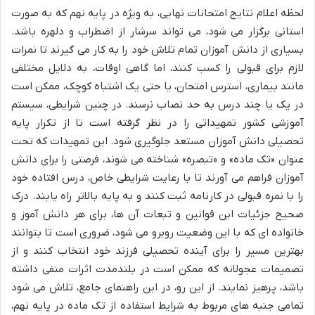
لحظه اعلام نتایج امتحانات نهایی، به ویژه در پایه نهم که به صورت
استانی برگزار می شود، می تواند سرشار از اضطراب و دلهره باشد.
بسیاری از دانش آموزان تمام تلاش خود را به کار می گیرند تا نمرات
لازم برای قبولی را کسب کنند، اما گاهی اوقات، به دلایل مختلفی
مانند بیماری، استرس امتحان، یا حتی یک اشتباه کوچک، ممکن است
در یک یا چند درس به حد نصاب نرسند. در چنین شرایطی، سیستم
آموزشی کشور تمهیداتی را در نظر گرفته است تا از تکرار پایه
تحصیلی دانش آموزان مستعد جلوگیری شود. این تمهیدات که تحت
عنوان «تک ماده» و «تبصره» شناخته می شوند، فرصتی را برای دانش
آموزان فراهم می آورند تا با رعایت شرایطی خاص، درس افتاده خود
را با نمره قبولی در کارنامه ثبت کنند و به پایه بالاتر راه یابند. درک
صحیح جزئیات این قوانین و تبعات آن ها، برای هر دانش آموز و
خانواده ای که با این وضعیت روبرو می شود، ضروری است تا بتوانند
بهترین مسیر را برای آینده تحصیلی فرزند خود انتخاب کنند و از
تصمیمات عجولانه که ممکن است در بلندمدت اثرات منفی داشته
باشد، پرهیز نمایند. از این رو، در این راهنمای جامع، تلاش می شود
تمامی جنبه های مربوط به شرایط استفاده از تک ماده در پایه نهم،