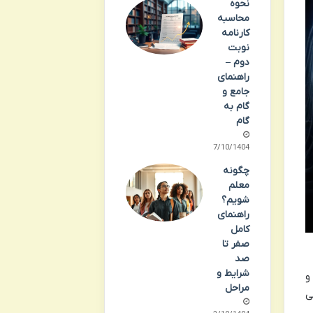
نحوه
محاسبه
کارنامه
نوبت
دوم –
راهنمای
جامع و
گام به
گام
07/10/1404
چگونه
معلم
شویم؟
راهنمای
کامل
صفر تا
صد
شرایط و
و
مراحل
ی