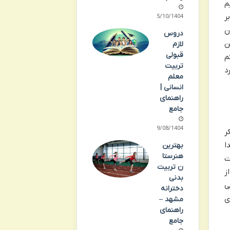
م
ر
15/10/1404
ن
دروس
ن
لازم
قبولی
م
تربیت
د
معلم
انسانی |
راهنمای
جامع
19/08/1404
ر
ا
بهترین
هنرستا
ت
ن تربیت
ز
بدنی
ی
دخترانه
ی
مشهد –
راهنمای
جامع