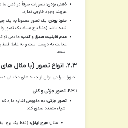
ذهنی بودن:
تصورات صرفاً در ذهن ما شک
هرچند وجود خارجی ندارد.
مفرد بودن:
یک تصور معمولاً به یک چیز
شده باشد (مثلاً برج میلاد یک تصور و
عدم قابلیت صدق و کذب:
ما نمی توان
عدالت نه درست است و نه غلط؛ فقط ی
است.
۲.۳. انواع تصور (با مثال های مختصر و قابل فهم برای دهمی ها)
تصورات را می توان از جنبه های مختلفی دس
۲.۳.۱. تصور جزئی و کلی
تصور جزئی:
به مفهومی اشاره دارد که ف
اشیاء متعدد صدق کند.
مثال:
«برج ایفل»
(فقط یک برج ایفل