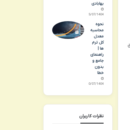
بهابادی
25/07/1404
نحوه
محاسبه
معدل
کل ترم
ق
ها |
راهنمای
جامع و
بدون
خطا
20/07/1404
نظرات کاربران