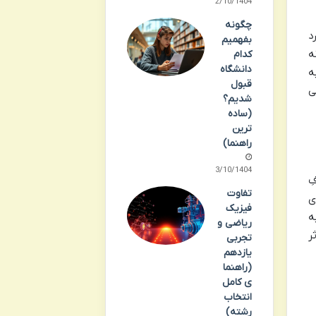
12/10/1404
چگونه
د
بفهمیم
ه
کدام
دانشگاه
ه
قبول
ی
شدیم؟
(ساده
ترین
راهنما)
13/10/1404
ِ
تفاوت
ی
فیزیک
ه
ریاضی و
ر
تجربی
یازدهم
(راهنما
ی کامل
انتخاب
رشته)