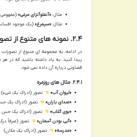
مثال:
«آنفلوآنزای مرغی»
(مفهومی ک
مثال:
«سیمرغ»
(یک موجود افسانه 
۲.۴. نمونه های متنوع از تصور (با بیش از ۲۵ مثال کاملاً جدید و واضح)
در ادامه، به مجموعه ای متنوع از تصورات ر
پیدا کنید. به یاد داشته باشید که در هر ی
قضاوتی درباره آن داده نمی شود.
۲.۴.۱. مثال های روزمره
«لیوان آب»
تصور (ادراک یک شیء)
«صدای باران»
تصور (ادراک یک حس
«بوی گلاب»
تصور (ادراک یک حس ب
«آبی بودن آسمان»
تصور (صرفاً در
«مدرسه»
تصور (ادراک یک مکان)