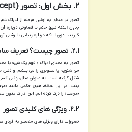
۲. بخش اول: تصور (Concept) – ادراک بدون حکم
تصور در منطق به اولین مرحله از ادراک ذهن 
بدون اینکه هیچ حکم یا قضاوتی درباره آن 
گیرید، بدون اینکه درباره زیبایی یا زشتی
۲.۱. تصور چیست؟ تعریف ساده و دقیق
تصور به معنای ادراک و فهم یک شیء یا معنا
می شنویم یا تصویری را می بینیم، و ذهن ما 
شکل گرفته است. به عنوان مثال، وقتی کسی
بندد. در این لحظه، هیچ حکمی مانند «
«درخت» را درک کرده ایم. این ادراک بدون ت
۲.۲. ویژگی های کلیدی تصور
تصورات دارای ویژگی های منحصر به فردی هست