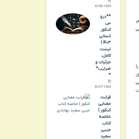
14/08/1404
**درو
،
س
ی
کنکور
انسانی
۱۴۰۳ |
لیست
کامل،
جزئیات و
ا
ضرایب*
ر
*
ی
28/07/1404
ت
قرابت
معنایی
کنکور |
خلاصه
کتاب
جیبی
سعید