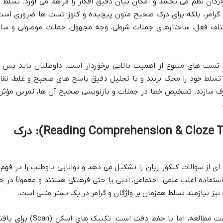
ژگان نظم می بخشد و امکان بیان دقیق افکار را فراهم می آورد. تسلط ب
یم گرامر، بلکه برای درک صحیح متون پیچیده و کلوز تست ها ضروری است
لف فعل، ساختارهای جملات شرطی، وجه مجهول، جملات موصولی و سای
ل تست های متنوع از اهمیت بالایی برخوردار است. داوطلبان باید پس ا
تسلط خود را محک بزنند و با تحلیل دقیق پاسخ های صحیح و غلط، نقا
رف سازند. تشخیص خطا در جملات و بازنویسی صحیح آن ها، تمرین مؤثر
درک مطلب و کلوز تست (Reading Comprehension & Cloze Test): درک
ز سوالات کنکور زبان را تشکیل می دهد و توانایی داوطلب را در فهم 
فاده اغلب علمی، اجتماعی، ادبی یا حتی فرهنگی هستند و معمولاً در ح
یز نیازمند تسلط همزمان بر واژگان و گرامر در یک بستر متنی است.
موفقیت در این بخش نیازمند افزایش سرعت مطالعه، اما با حفظ دقت است. تکنیک های اسکن (can