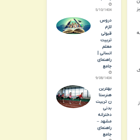
ن
ز
15/10/1404
دروس
لازم
ه
قبولی
تربیت
معلم
انسانی |
راهنمای
جامع
ک
19/08/1404
بهترین
هنرستا
ن تربیت
ز
بدنی
دخترانه
مشهد –
راهنمای
جامع