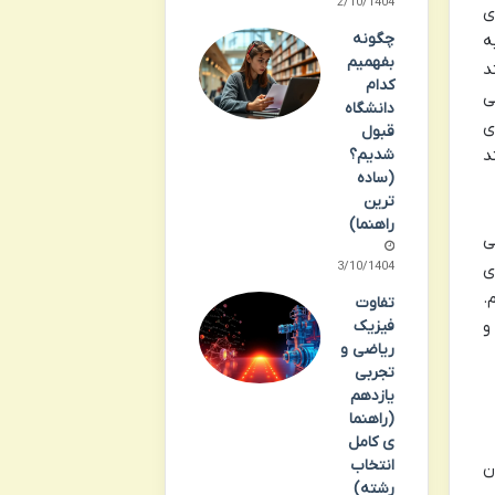
12/10/1404
ی
چگونه
ه
بفهمیم
د
کدام
ی
دانشگاه
ی
قبول
شدیم؟
د
(ساده
ترین
راهنما)
ی
13/10/1404
ی
.
تفاوت
فیزیک
و
ریاضی و
تجربی
یازدهم
(راهنما
ی کامل
انتخاب
ن
رشته)