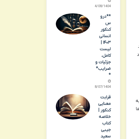
14/08/1404
**درو
س
کنکور
انسانی
۱۴۰۳ |
لیست
د
کامل،
جزئیات و
ضرایب*
*
28/07/1404
قرابت
ه
معنایی
ا
کنکور |
خلاصه
کتاب
جیبی
سعید