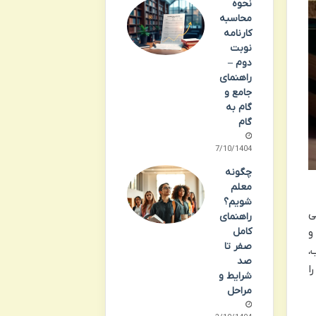
نحوه
محاسبه
کارنامه
نوبت
دوم –
راهنمای
جامع و
گام به
گام
07/10/1404
چگونه
معلم
شویم؟
ی
راهنمای
کامل
و
صفر تا
،
صد
ا
شرایط و
مراحل