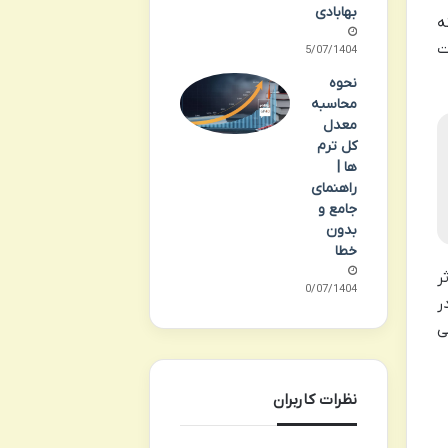
بهابادی
ه
ت
25/07/1404
نحوه
محاسبه
معدل
کل ترم
ها |
راهنمای
جامع و
بدون
خطا
ر
20/07/1404
ر
ی
نظرات کاربران