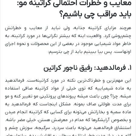
معایب و خطرات احتمالی کراتینه مو:
باید مراقب چی باشیم؟
هرچند مزایای کراتینه جذابه، ولی نباید از معایب و خطراتش
چشم‌پوشی کرد. واقعیت اینه که بیشتر نگرانی‌ها در مورد کراتینه، به
خاطر مواد شیمیایی موجود در بعضی از این محصولات و نحوه اجرای
اونهاست. پس بیا ببینیم باید از چی بترسیم:
۱. فرمالدهید: رفیق ناجور کراتین
این مهم‌ترین و خطرناک‌ترین نکته در مورد کراتینه‌ست. فرمالدهید
یه ماده شیمیاییه که توی خیلی از مواد کراتینه صافی استفاده
میشه. چرا؟ چون باعث میشه پیوندهای پروتئینی مو تغییر کنه و مو
برای مدت طولانی صاف بمونه. مشکل اینجاست که فرمالدهید یه
ماده سمیه و بخاراتش می‌تونه برای کسایی که کراتینه انجام میدن
و بخصوص آرایشگرها که مدام در معرضش هستن، خیلی مضر باشه.
استنشاق فرمالدهید می‌تونه باعث سردرد، سرگیجه، سوزش چشم و
گلو، و در دراز مدت خطر ابتلا به سرطان رو افزایش بده. سازمان‌های