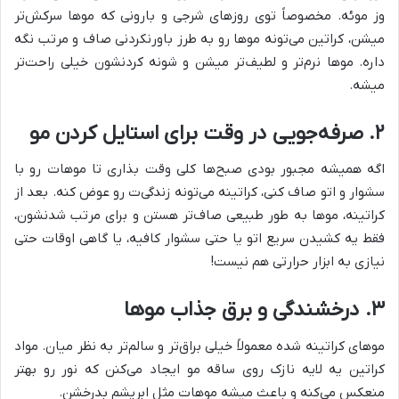
وز موئه. مخصوصاً توی روزهای شرجی و بارونی که موها سرکش‌تر
میشن، کراتین می‌تونه موها رو به طرز باورنکردنی صاف و مرتب نگه
داره. موها نرم‌تر و لطیف‌تر میشن و شونه کردنشون خیلی راحت‌تر
میشه.
۲. صرفه‌جویی در وقت برای استایل کردن مو
اگه همیشه مجبور بودی صبح‌ها کلی وقت بذاری تا موهات رو با
سشوار و اتو صاف کنی، کراتینه می‌تونه زندگی‌ت رو عوض کنه. بعد از
کراتینه، موها به طور طبیعی صاف‌تر هستن و برای مرتب شدنشون،
فقط یه کشیدن سریع اتو یا حتی سشوار کافیه، یا گاهی اوقات حتی
نیازی به ابزار حرارتی هم نیست!
۳. درخشندگی و برق جذاب موها
موهای کراتینه شده معمولاً خیلی براق‌تر و سالم‌تر به نظر میان. مواد
کراتین یه لایه نازک روی ساقه مو ایجاد می‌کنن که نور رو بهتر
منعکس می‌کنه و باعث میشه موهات مثل ابریشم بدرخشن.