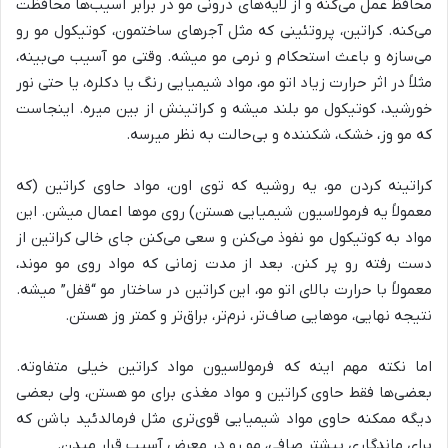
محافظ عمل می‌کنه و از لایه‌های درونی مو در برابر آسیب‌ها محافظت
می‌کنه. کراتین، پروتئینی که مثل آجرهای ساختمون، کوتیکول مو رو
می‌سازه و باعث استحکام و نرمی مو میشه. وقتی مو آسیب می‌بینه،
مثلاً در اثر حرارت زیاد اتو مو، مواد شیمیایی رنگ یا دکلره، یا حتی نور
خورشید، کوتیکول مو بلند میشه و کراتینش از بین میره. اینجاست
که مو وز، خشک، شکننده و بی‌حالت به نظر میرسه.
کراتینه کردن مو، یه روشیه که توی اون، مواد حاوی کراتین (که
معمولاً یه فرمولاسیون شیمیایی هستن) روی موها اعمال میشن. این
مواد به کوتیکول مو نفوذ می‌کنن و سعی می‌کنن جای خالی کراتین از
دست رفته رو پر کنن. بعد از مدت زمانی که مواد روی مو موند،
معمولاً با حرارت بالای اتو مو، این کراتین در ساختار مو “قفل” میشه.
نتیجه نهایی، موهایی صاف‌تر، نرم‌تر، براق‌تر و کمتر وز هستن.
اما نکته مهم اینه که فرمولاسیون مواد کراتین خیلی متفاوته.
بعضی‌ها فقط حاوی کراتین و مواد مغذی برای مو هستن، ولی بعضی
دیگه ممکنه حاوی مواد شیمیایی قوی‌تری مثل فرمالدئید باشن که
برای ماندگاری بیشتر صافی، مو رو در معرض آسیب قرار میدن.