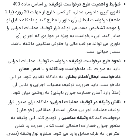
شرایط و اهمیت طرح درخواست توقیف:
بر اساس ماده 493
قانون آیین دادرسی مدنی، اگر کسی خارج از مهلت 20 روزه (یا 2
ماهه) درخواست ابطال رأی داور را مطرح کند و دادگاه دلایل او
را موجه تشخیص دهد، می تواند قرار توقیف عملیات اجرایی را
صادر کند. این درخواست به ویژه در مواردی که اجرای رأی
داوری می تواند عواقب مالی یا حقوقی سنگینی داشته باشد،
بسیار حیاتی است.
نحوه طرح درخواست توقیف:
درخواست توقیف عملیات اجرایی
باید به صورت یک
دادخواست جداگانه
و یا
ضمن همان
دادخواست ابطال/اعلام بطلان
، به دادگاه تقدیم شود. در این
دادخواست، باید ضرورت توقیف عملیات اجرایی و دلایل آن
(مثلاً وارد آمدن خسارت جبران ناپذیر) به روشنی بیان شود.
نقش وثیقه در توقیف عملیات اجرایی:
دادگاه برای صدور قرار
توقیف عملیات اجرایی، ممکن است از متقاضی (خواهان)
درخواست کند که
وثیقه مناسبی
را تودیع کند. این وثیقه به
منظور جبران خسارات احتمالی است که در صورت رد شدن
اعتراض، به طرف مقابل وارد می شود. مبلغ و نوع وثیقه (نقدی،