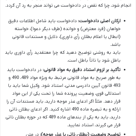
انجام شود، چرا که نقص در دادخواست می تواند منجر به رد آن گردد.
ارکان اصلی دادخواست:
دادخواست باید شامل اطلاعات دقیق
خواهان (فرد معترض) و خوانده (طرف دیگر دعوا)، خواسته
(ابطال یا اعلام بطلان رأی داوری)، دلایل و مستندات قانونی
باشد.
باید به روشنی توضیح دهید که چرا معتقدید رأی داوری باید
باطل شود یا ذاتاً باطل است.
تأکید بر لزوم استناد دقیق به مواد قانونی:
در دادخواست باید
به طور صریح به مواد قانونی مرتبط، به ویژه مواد 489، 490 و
493 قانون آیین دادرسی مدنی، استناد شود. وکیل شما باید با
استدلالی قوی، وضعیت پرونده شما را تحت یکی از این مواد
قرار دهد. مثلاً اگر ادعای عذر موجه دارید، باید مستندات آن را
ارائه و به تبصره ماده 490 اشاره کنید. اگر ادعای بطلان ذاتی
دارید، باید به یکی از بندهای ماده 489 که در حوزه بطلان ذاتی
قرار می گیرند، استناد نمایید.
توضیح وضعیت (بطلان ذاتی یا عذر موجه):
در متن