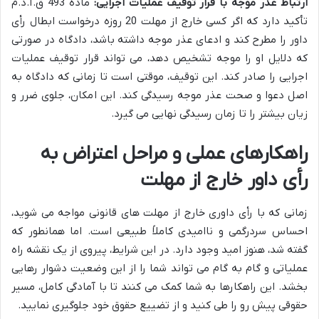
ارتباط عذر موجه با قرار توقیف عملیات اجرایی:
ماده 493 ق.آ.د.م
تأکید دارد که اگر کسی خارج از مهلت 20 روزه درخواست ابطال رأی
داور را مطرح کند و ادعای عذر موجه داشته باشد، دادگاه در صورتی
که دلایل او را موجه تشخیص دهد، می تواند قرار توقیف عملیات
اجرایی را صادر کند. این توقیف، موقتی است تا زمانی که دادگاه به
اصل دعوا و صحت عذر موجه رسیدگی کند. این امکان، جلوی ضرر و
زیان بیشتر را تا زمان رسیدگی نهایی می گیرد.
راهکارهای عملی و مراحل اعتراض به
رأی داور خارج از مهلت
زمانی که با رأی داوری خارج از مهلت های قانونی مواجه می شوید،
احساس سردرگمی و ناامیدی کاملاً طبیعی است. اما همانطور که
گفته شد، هنوز امید وجود دارد. در این شرایط، پیروی از یک نقشه راه
عملیاتی و گام به گام می تواند شما را از این وضعیت دشوار رهایی
بخشد. این راهکارها به شما کمک می کنند تا با آمادگی کامل، مسیر
حقوقی پیش رو را طی کنید و از تضییع حقوق خود جلوگیری نمایید.