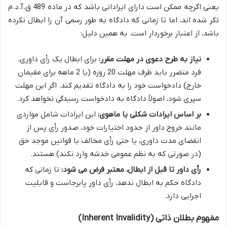
یعنی اگرچه ممکن است دارای ایراداتی باشد که در ماده 489 ق.آ.د.م
ذکر شده اند، اما تا زمانی که دادگاه به طور رسمی آن را ابطال نکرده
باشد، از اعتبار برخوردار است. به همین دلیل:
نیاز به طرح دعوی در مهلت مقرر:
برای ابطال یک رأی داوری،
فرد متضرر باید ظرف مهلت 20 روزه (یا 2 ماهه برای مقیمان
خارج) دادخواست خود را به دادگاه تقدیم کند. اگر این مهلت
سپری شود، اصولاً دادگاه به دادخواست رسیدگی نخواهد کرد.
بر اساس ایرادات شکلی یا ماهوی:
این ایرادات شامل مواردی
مانند خروج داور از حدود اختیارات خود، صدور رأی پس از
انقضای مدت داوری، یا حتی رأی مخالف با قوانین موجد حق
(در صورتی که به نظم عمومی خدشه وارد نکند) هستند.
رأی داور تا قبل از ابطال، معتبر فرض می شود:
تا زمانی که
دادگاه حکم به ابطال ندهد، رأی داور پابرجاست و قابلیت
اجرایی دارد.
مفهوم بطلان ذاتی (Inherent Invalidity)