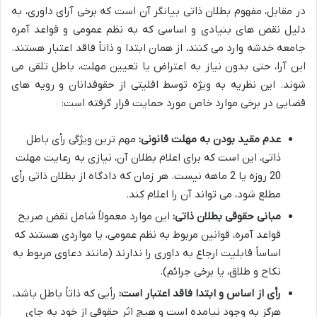
در مقابل، مفهوم بطلان ذاتی بیانگر آن است که برخی آرای داوری، به
دلیل نقص های بنیادی و اساسی که به نظم عمومی و قواعد آمره
جامعه خدشه وارد می کنند، از همان ابتدا و ذاتاً فاقد اعتبار هستند.
این آرا، حتی بدون نیاز به اعتراض یا تعیین مهلت، باطل تلقی می
شوند. این نظریه به ویژه توسط اقلیتی از حقوقدانان و رویه های
قضایی در برخی موارد خاص مورد حمایت قرار گرفته است:
عدم مقید بودن به مهلت قانونی:
مهم ترین ویژگی رأی باطل
ذاتی، این است که برای اعلام بطلان آن، نیازی به رعایت مهلت
20 روزه یا 2 ماهه نیست. هر زمان که دادگاه از بطلان ذاتی رأی
مطلع شود، می تواند آن را اعلام کند.
مبانی حقوقی بطلان ذاتی:
این موارد معمولاً شامل نقض صریح
قواعد آمره، قوانین مربوط به نظم عمومی، یا مواردی هستند که
اساساً قابلیت ارجاع به داوری را ندارند (مانند دعاوی مربوط به
نکاح و طلاق، یا برخی جرائم).
رأی از اساس و ابتدا فاقد اعتبار است:
رأیی که ذاتاً باطل باشد،
هرگز به وجود نیامده است و هیچ اثر حقوقی از خود به جای