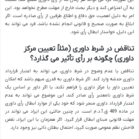
به آن اعتراض کند و دیگر بحث خارج از مهلت مطرح نخواهد بود. این
امر به دلیل اهمیت حق دفاع و اطلاع طرفین از رأی صادره است. اگر
ابلاغ به صورت صحیح و قانونی انجام نشده باشد، فرد می تواند به
این دلیل، خواستار ابطال رأی شود.
تناقض در شرط داوری (مثلاً تعیین مرکز
داوری) چگونه بر رأی تأثیر می گذارد؟
تناقض یا عدم وضوح در شرط داوری، می تواند به اعتبار قرارداد
داوری خدشه وارد کند. اگر شرط داوری به قدری مبهم باشد که امکان
تعیین داور یا مرکز داوری را فراهم نکند، یا اگر داور بر اساس یک
شرط داوری نامعتبر رأی صادر کند، این موضوع می تواند به عدم
اعتبار قرارداد داوری منجر شود که خود یکی از موارد ابطال رأی داوری
در ماده 489 ق.آ.د.م است. در چنین حالتی، این ایراد می تواند در
مهلت قانونی مبنای ابطال قرار گیرد. اگر همزمان با این ایراد، نقض
فاحش نظم عمومی صورت گیرد، احتمال بطلان ذاتی نیز وجود دارد.