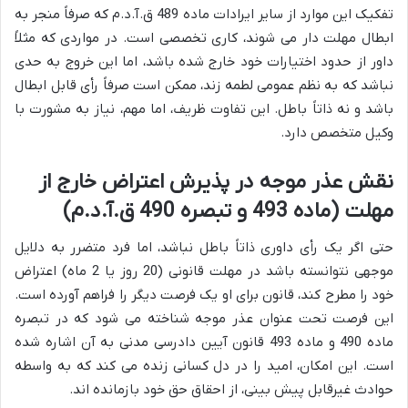
تفکیک این موارد از سایر ایرادات ماده 489 ق.آ.د.م که صرفاً منجر به
ابطال مهلت دار می شوند، کاری تخصصی است. در مواردی که مثلاً
داور از حدود اختیارات خود خارج شده باشد، اما این خروج به حدی
نباشد که به نظم عمومی لطمه زند، ممکن است صرفاً رأی قابل ابطال
باشد و نه ذاتاً باطل. این تفاوت ظریف، اما مهم، نیاز به مشورت با
وکیل متخصص دارد.
نقش عذر موجه در پذیرش اعتراض خارج از
مهلت (ماده 493 و تبصره 490 ق.آ.د.م)
حتی اگر یک رأی داوری ذاتاً باطل نباشد، اما فرد متضرر به دلایل
موجهی نتوانسته باشد در مهلت قانونی (20 روز یا 2 ماه) اعتراض
خود را مطرح کند، قانون برای او یک فرصت دیگر را فراهم آورده است.
این فرصت تحت عنوان عذر موجه شناخته می شود که در تبصره
ماده 490 و ماده 493 قانون آیین دادرسی مدنی به آن اشاره شده
است. این امکان، امید را در دل کسانی زنده می کند که به واسطه
حوادث غیرقابل پیش بینی، از احقاق حق خود بازمانده اند.