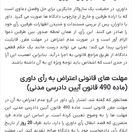
داوری، در حقیقت یک سازوکار جایگزین برای حل وفصل دعاوی است
که با اراده طرفین و خارج از چارچوب دادگاه ها صورت می گیرد. داور
یا داوران، پس از بررسی مستندات و شنیدن اظهارات طرفین، رأی خود
را صادر می کنند. این رأی، از همان لحظه صدور، بین طرفین دعوا
الزام آور است و در صورت عدم اعتراض در مهلت مقرر، قابلیت
اجرایی پیدا می کند؛ یعنی می تواند درست مانند یک حکم قطعی
دادگاه، از طریق مراجع قانونی به اجرا درآید. بنابراین، اهمیت این آرا
در حدی است که اشخاص باید توجه ویژه ای به آن داشته باشند.
مهلت های قانونی اعتراض به رأی داوری
(ماده 490 قانون آیین دادرسی مدنی)
همانطور که گفته شد، اعتبار رأی داور در گرو عدم اعتراض به آن در
مهلت مقرر قانونی است. ماده 490 قانون آیین دادرسی مدنی، این
مهلت ها را به وضوح تعیین کرده است. بر اساس این ماده، فرد
متضرری که قصد ابطال رأی داوری را دارد، باید ظرف
20 روز
از تاریخ
ابلاغ رأی، دادخواست خود را به دادگاه صالح تقدیم کند. این مهلت