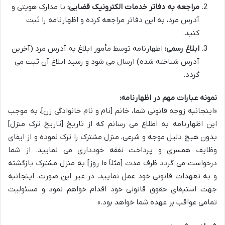
مراجعه به دفاتر خدمات الکترونیک قضایی:
با مدارک هویتی و
آدرس مرد، به این دفاتر مراجعه کرده و اظهارنامه را ثبت
کنید.
ابلاغ رسمی:
اظهارنامه توسط مأمور ابلاغ به آدرس مرد (آخرین
آدرس شناخته شده) ارسال می شود و رسید ابلاغ آن ثبت می
گردد.
نمونه عبارات مهم در اظهارنامه:
«اینجانبه زوجه قانونی شما، خانم [نام و نام خانوادگی زن]، به موجب
این اظهارنامه به اطلاع می رسانم که از تاریخ [تاریخ ترک منزل]
بدون هیچ دلیل موجه و شرعی، منزل مشترک را ترک نموده و از ایفای
وظایف همسری و پرداخت نفقه خودداری می نمایید. از شما
درخواست می گردد ظرف مدت [مثلاً ۱۰ روز] به منزل مشترک بازگشته
و به تعهدات قانونی خود عمل نمایید، در غیر این صورت، اینجانبه
جهت استیفای حقوق قانونی خود اقدام خواهم نمود و مسئولیت
تمامی عواقب بر عهده شما خواهد بود.»