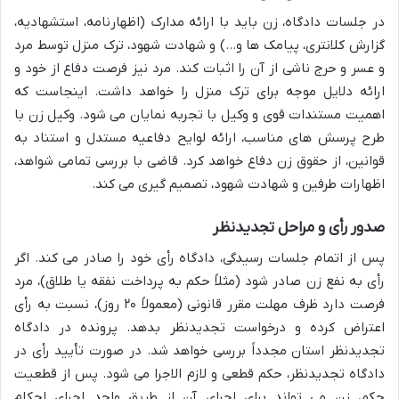
در جلسات دادگاه، زن باید با ارائه مدارک (اظهارنامه، استشهادیه،
گزارش کلانتری، پیامک ها و…) و شهادت شهود، ترک منزل توسط مرد
و عسر و حرج ناشی از آن را اثبات کند. مرد نیز فرصت دفاع از خود و
ارائه دلایل موجه برای ترک منزل را خواهد داشت. اینجاست که
اهمیت مستندات قوی و وکیل با تجربه نمایان می شود. وکیل زن با
طرح پرسش های مناسب، ارائه لوایح دفاعیه مستدل و استناد به
قوانین، از حقوق زن دفاع خواهد کرد. قاضی با بررسی تمامی شواهد،
اظهارات طرفین و شهادت شهود، تصمیم گیری می کند.
صدور رأی و مراحل تجدیدنظر
پس از اتمام جلسات رسیدگی، دادگاه رأی خود را صادر می کند. اگر
رأی به نفع زن صادر شود (مثلاً حکم به پرداخت نفقه یا طلاق)، مرد
فرصت دارد ظرف مهلت مقرر قانونی (معمولاً ۲۰ روز)، نسبت به رأی
اعتراض کرده و درخواست تجدیدنظر بدهد. پرونده در دادگاه
تجدیدنظر استان مجدداً بررسی خواهد شد. در صورت تأیید رأی در
دادگاه تجدیدنظر، حکم قطعی و لازم الاجرا می شود. پس از قطعیت
حکم، زن می تواند برای اجرای آن از طریق واحد اجرای احکام