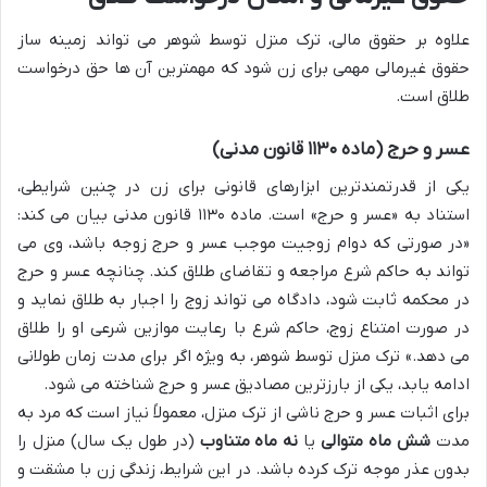
علاوه بر حقوق مالی، ترک منزل توسط شوهر می تواند زمینه ساز
حقوق غیرمالی مهمی برای زن شود که مهمترین آن ها حق درخواست
طلاق است.
عسر و حرج (ماده ۱۱۳۰ قانون مدنی)
یکی از قدرتمندترین ابزارهای قانونی برای زن در چنین شرایطی،
استناد به «عسر و حرج» است. ماده ۱۱۳۰ قانون مدنی بیان می کند:
«در صورتی که دوام زوجیت موجب عسر و حرج زوجه باشد، وی می
تواند به حاکم شرع مراجعه و تقاضای طلاق کند. چنانچه عسر و حرج
در محکمه ثابت شود، دادگاه می تواند زوج را اجبار به طلاق نماید و
در صورت امتناع زوج، حاکم شرع با رعایت موازین شرعی او را طلاق
می دهد.» ترک منزل توسط شوهر، به ویژه اگر برای مدت زمان طولانی
ادامه یابد، یکی از بارزترین مصادیق عسر و حرج شناخته می شود.
برای اثبات عسر و حرج ناشی از ترک منزل، معمولاً نیاز است که مرد به
مدت
شش ماه متوالی
یا
نه ماه متناوب
(در طول یک سال) منزل را
بدون عذر موجه ترک کرده باشد. در این شرایط، زندگی زن با مشقت و