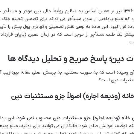
ماده ۱۰ قانون روابط موجر و مستأجر سال ۱۳۷۶ نیز بر همین اساس به تنظیم روابط مالی بین موجر و مستأجر 
 که مبلغ پرداختی از سوی مستأجر می تواند برای تضمین تخلیه ملک ی
ه قرار گیرد. این ماده به نوعی نقش تضمینی و تهاتری پول پیش را تأیی
بیشتر یک طلب مستأجر از موجر است که در زمان معین (پایان قرارداد 
ت.
ت دین؛ پاسخ صریح و تحلیل دیدگاه ها
آن رسیده است که به صورت مستقیم به پرسش اصلی مقاله بپردازیم: آی
ستثنیات دین است؟
نه (ودیعه اجاره) اصولاً جزو مستثنیات دین
خانه (ودیعه اجاره) جزو مستثنیات دین محسوب نمی شود.
این بدا
م توقیف اموالش صادر شود، طلبکاران می توانند برای توقیف مبلغ ودیع
نطور که گفته شد، این پاسخ نیازمند تحلیل عمیق تر و بررسی دیدگاه ها