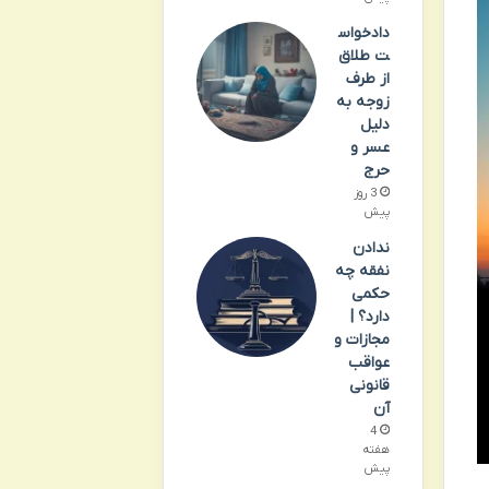
دادخواس
ت طلاق
از طرف
زوجه به
دلیل
عسر و
حرج
3 روز
پیش
ندادن
نفقه چه
حکمی
دارد؟ |
مجازات و
عواقب
قانونی
آن
4
هفته
پیش