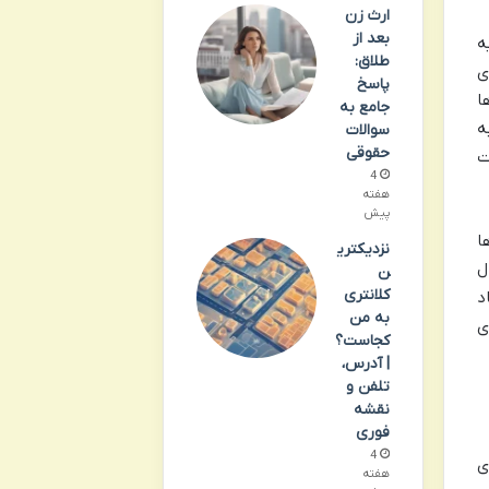
ارث زن
بعد از
ه
طلاق:
ی
پاسخ
ا
جامع به
ه
سوالات
حقوقی
ت
4
هفته
پیش
ا
نزدیکتری
ل
ن
کلانتری
د
به من
ی
کجاست؟
| آدرس،
تلفن و
نقشه
فوری
4
ی
هفته