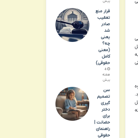
ی
پیش
قرار منع
تعقیب
صادر
شد
یعنی
ی
چه؟
ل
(معنی
ه
کامل
ی
حقوقی)
4
هفته
پیش
ه 24 قانون نحوه
سن
کرد.
تصمیم
ل
گیری
دختر
ه
برای
حضانت |
راهنمای
حقوقی