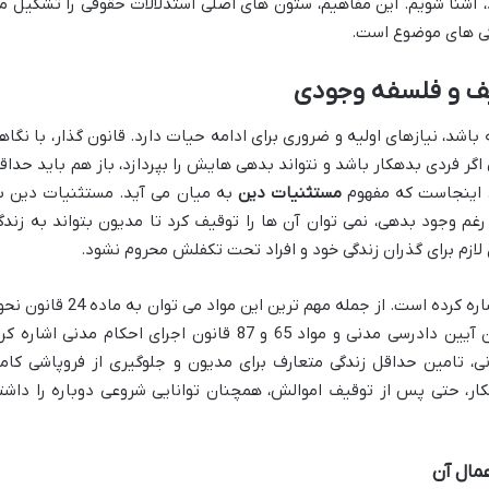
 آشنا شویم. این مفاهیم، ستون های اصلی استدلالات حقوقی را تشکیل م
گی های موضوع است.
ف و فلسفه وجودی
اشد، نیازهای اولیه و ضروری برای ادامه حیات دارد. قانون گذار، با نگاه
اگر فردی بدهکار باشد و نتواند بدهی هایش را بپردازد، باز هم باید حداق
. اینجاست که مفهوم
مستثنیات دین
به میان می آید. مستثنیات دین ب
غم وجود بدهی، نمی توان آن ها را توقیف کرد تا مدیون بتواند به زندگ
لازم برای گذران زندگی خود و افراد تحت تکفلش محروم نشود.
قانون در مواد مختلفی به مستثنیات دین اشاره کرده است. از جمله مهم ترین این مواد می توان به ماد
اجرای محکومیت های مالی، ماده 524 قانون آیین دادرسی مدنی و مواد 65 و 87 قانون اجرای احکام مدنی اشاره 
ی، تامین حداقل زندگی متعارف برای مدیون و جلوگیری از فروپاشی کام
ر، حتی پس از توقیف اموالش، همچنان توانایی شروعی دوباره را داشت
مال آن