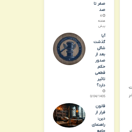
صفر تا
صد
4
هفته
پیش
آیا
گذشت
شاکی
بعد از
صدور
حکم
قطعی
تاثیر
دارد؟
ت
ر
20/04/1405
قانون
فرار از
دین:
راهنمای
ر
جامع