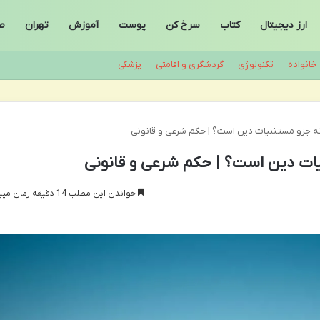
ارز دیجیتال
کتاب
سرخ کن
پوست
آموزش
تهران
ص
خانواده
تکنولوژی
گردشگری و اقامتی
پزشکی
ه جزو مستثنیات دین است؟ | حکم شرعی و قانونی
یات دین است؟ | حکم شرعی و قانونی
خواندن این مطلب 14 دقیقه زمان میبرد