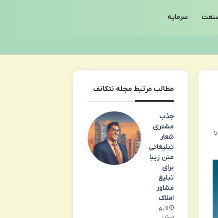
نعت
سرمایه
مطالب مرتبط مجله نتکانف
جذب
مشتری
شعار
تبلیغاتی
متن زیبا
برای
تبلیغ
مشاور
املاک
3 روز
پیش