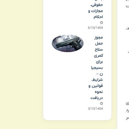
حقوقی،
ت
مجازات و
احکام
،
06/10/1404
مجوز
حمل
سلاح
کمری
برای
بسیجیا
ن –
شرایط،
قوانین و
نحوه
دریافت
ی
03/10/1404
د
ر