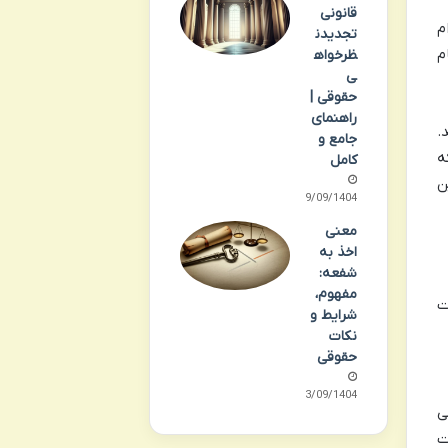
قانونی
م
تجدیدن
م
ظرخواه
ی
حقوقی |
راهنمای
.
جامع و
ه
کامل
ن
29/09/1404
معنی
اخذ به
شفعه:
مفهوم،
ت
شرایط و
نکات
حقوقی
23/09/1404
ی
ت