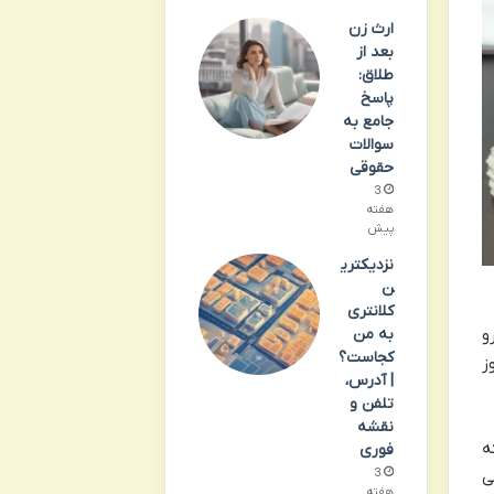
ارث زن
بعد از
طلاق:
پاسخ
جامع به
سوالات
حقوقی
3
هفته
پیش
نزدیکتری
ن
کلانتری
به من
و
کجاست؟
ز
| آدرس،
تلفن و
نقشه
ه
فوری
3
ی
هفته