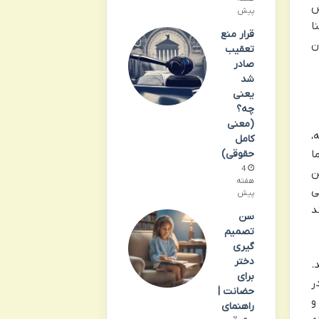
ش
پیش
ا
قرار منع
ن
تعقیب
صادر
شد
یعنی
چه؟
(معنی
،
کامل
ا
حقوقی)
4
ن
هفته
ی
پیش
د
سن
تصمیم
گیری
دختر
.
برای
ر
حضانت |
و
راهنمای