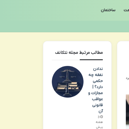
ت
ساختمان
مطالب مرتبط مجله نتکانف
ندادن
نفقه چه
حکمی
دارد؟ |
مجازات و
عواقب
قانونی
آن
3
هفته
پیش