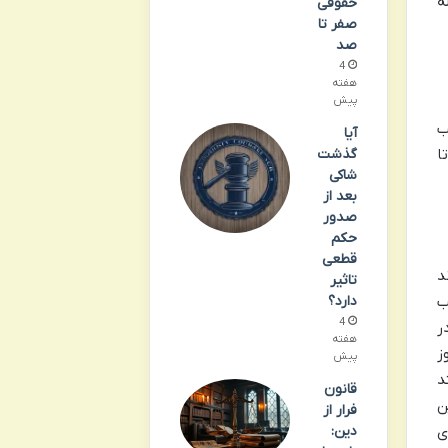
ه
حقوقی
صفر تا
صد
4
هفته
پیش
ب
آیا
گذشت
ا
شاکی
بعد از
صدور
حکم
قطعی
د
تاثیر
ب
دارد؟
4
ر
هفته
ز
پیش
د
قانون
ن
فرار از
ی
دین: