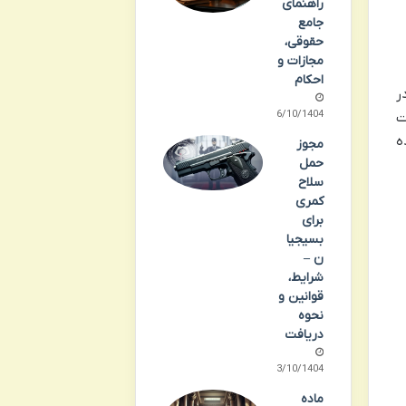
راهنمای
جامع
حقوقی،
مجازات و
احکام
ر
06/10/1404
ت
ه
مجوز
حمل
سلاح
کمری
برای
بسیجیا
ن –
شرایط،
قوانین و
نحوه
دریافت
03/10/1404
ماده