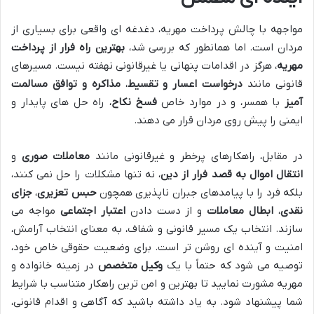
مواجهه با چالش پرداخت مهریه، دغدغه ای واقعی برای بسیاری از
مردان است. اما همانطور که بررسی شد،
بهترین راه فرار از پرداخت
مهریه
، هرگز در اقدامات پنهانی یا غیرقانونی نهفته نیست. مسیرهای
قانونی مانند
درخواست اعسار و تقسیط
،
مذاکره و توافق مسالمت
آمیز
با همسر، و در موارد خاص
فسخ نکاح
، راه حل های پایدار و
ایمنی را پیش روی مردان قرار می دهند.
در مقابل، راهکارهای پرخطر و غیرقانونی مانند
معاملات صوری
و
انتقال اموال به قصد فرار از دین
، نه تنها مشکلات را حل نمی کنند،
بلکه فرد را با پیامدهای جبران ناپذیری همچون
حبس تعزیری
،
جزای
نقدی
،
ابطال معاملات
و از دست دادن
اعتبار اجتماعی
مواجه می
سازند. انتخاب یک مسیر قانونی و شفاف، به معنای انتخاب آرامش،
امنیت و آینده ای روشن تر است. برای وضعیت حقوقی خاص خود،
توصیه می شود که حتماً با یک
وکیل متخصص
در زمینه خانواده و
مهریه مشورت نمایید تا بهترین و امن ترین راهکار متناسب با شرایط
شما پیشنهاد شود. به یاد داشته باشید که آگاهی و اقدام قانونی،