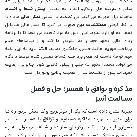
دادگاه پس از بررسی وضعیت مالی مرد، اعم از درآمد، دارایی ها،
شغل و هزینه های زندگی، اقدام به تعیین
پیش قسط
و
اقساط
ماهانه برای مهریه می کند. این تصمیم بر اساس
تمکن مالی
مرد و با
در نظر گرفتن
مستثنیات دین
صورت می گیرد تا فشار مالی غیرقابل
تحمل به او وارد نشود. این روش به مرد فرصت می دهد تا با برنامه
ریزی مالی، تعهد خود را به تدریج ادا کند و از پیامدهای عدم
پرداخت مهریه، مانند حبس، جلوگیری نماید. البته باید به این نکته
مهم توجه داشت که عدم پرداخت اقساط تعیین شده توسط دادگاه
می تواند مجدداً منجر به جلب و پیگرد قانونی شود. بنابراین، رعایت
تعهدات پس از تقسیط نیز از اهمیت بالایی برخوردار است.
مذاکره و توافق با همسر: حل و فصل
مسالمت آمیز
تجربه نشان داده است که یکی از موثرترین و کم تنش ترین راه ها
برای مدیریت مهریه،
مذاکره مستقیم
و
توافق با همسر
است. در
بسیاری از موارد، با گفت وگوهای سازنده و شفاف، می توان به راه
حل های مشترکی دست یافت که هم حقوق زن را تامین کند و هم