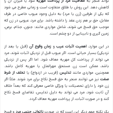
تواند منجر به
معافیت مرد از پرداخت مهریه
شود یا میزان آن را
کاهش دهد. این روش با طلاق متفاوت است و زمانی مطرح می شود
که یکی از طرفین (زن یا مرد) به دلیل وجود عیوب خاصی در طرف
مقابل، حق بر هم زدن عقد را داشته باشد. برای مرد، عیوبی در زن که
موجب حق فسخ می شوند، شامل مواردی مانند: جنون، جذام، برص،
زمین گیری و نابینایی از دو چشم است.
در این موارد،
اهمیت اثبات عیب
و
زمان وقوع آن
(قبل یا بعد از
نزدیکی) بسیار حیاتی است. اگر عیوب قبل از نزدیکی اثبات شوند، مرد
می تواند از پرداخت کل مهریه معاف شود. اما اگر پس از نزدیکی
باشد، ممکن است زن مستحق مهرالمثل یا مهریه کامل باشد.
همچنین، مواردی مانند
تدلیس
(فریب در ازدواج) یا
تخلف از شرط
صفت
نیز می توانند منجر به حق فسخ نکاح برای مرد شوند. مثلاً اگر
زن خود را دارای تحصیلات یا ویژگی خاصی معرفی کند که بعداً خلاف
آن ثابت شود، مرد می تواند به دلیل تدلیس، تقاضای فسخ نکاح
کند و در صورت اثبات، از پرداخت مهریه معاف گردد.
یک نکته مهم دیگر این است که در صورت
ناتوانی جنسی مرد
و فسخ