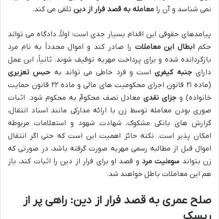
نمی شناسد و آن را
معامله به قصد فرار از دین
تلقی می کند.
پیامدهای حقوقی این اقدام بسیار جدی است: اولاً، دادگاه می تواند
حکم
ابطال این معاملات
را صادر کند و اموال مجدداً به نام مرد
بازگردانده شده و برای پرداخت مهریه توقیف شوند. ثانیاً، این عمل
دارای
جنبه کیفری
است و فرد خاطی می تواند به
حبس تعزیری
(ماده ۲۱ قانون اجرای محکومیت های مالی و ماده ۲۲ قانون حمایت
خانواده) و
جزای نقدی
معادل نصف محکومٌ به محکوم شود. اثبات
صوری بودن معامله توسط زن با ارائه مدارکی مانند اسناد انتقال،
گزارش های بانکی مشکوک، شهادت شهود و استعلامات مربوطه
امکان پذیر است. نکته حائز اهمیت این است که حتی اگر انتقال
اموال قبل از مطالبه رسمی مهریه صورت گرفته باشد، در صورتی که
زن بتواند
سوءنیت مرد
و قصد او برای فرار از دین را اثبات کند، باز
هم این معاملات باطل خواهند شد.
صلح عمری به قصد فرار از دین: راهی پر از
ریسک