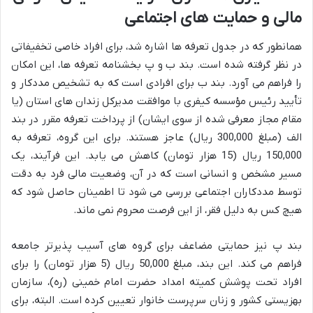
مالی و حمایت های اجتماعی
همانطور که در جدول تعرفه ها اشاره شد، برای افراد خاصی تخفیفاتی
در نظر گرفته شده است. بند ب و پ بخشنامه تعرفه ها، این امکان
را فراهم می آورد. بند ب برای افرادی است که به تشخیص مددکار و
تأیید رئیس مؤسسه کیفری با موافقت مدیرکل زندان های استان (یا
مقام مجاز معرفی شده از سوی ایشان) از پرداخت تعرفه مقرر در بند
الف (مبلغ 300,000 ریال) عاجز هستند. برای این گروه، تعرفه به
150,000 ریال (15 هزار تومان) کاهش می یابد. این فرآیند، یک
مسیر مشخص و انسانی است که در آن، وضعیت مالی فرد به دقت
توسط مددکاران اجتماعی بررسی می شود تا اطمینان حاصل شود که
هیچ کس به دلیل فقر، از این فرصت محروم نمی ماند.
بند پ نیز حمایتی مضاعف برای گروه های آسیب پذیرتر جامعه
فراهم می کند. این بند، مبلغ 50,000 ریال (5 هزار تومان) را برای
افراد تحت پوشش کمیته امداد حضرت امام خمینی (ره)، سازمان
بهزیستی کشور و زنان سرپرست خانوار تعیین کرده است. البته، برای