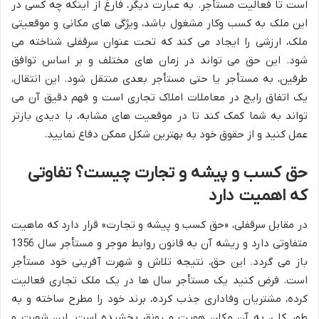
است تا فعالیت مستأجر. به عبارت دیگر، فارغ از اینکه چه کسی در
این ملک به کسب وکار مشغول باشد، ویژگی های مکانی و موقعیتی
ملک، ارزشی را ایجاد می کند که تحت عنوان سرقفلی شناخته می
شود. این حق می تواند در زمان های مختلف و بر اساس توافق
طرفین، به مستأجر یا حتی مستأجر بعدی منتقل شود. این انتقال،
یک اتفاق رایج در معاملات املاک تجاری است و فهم دقیق آن می
تواند به شما کمک کند تا در موقعیت های مشابه، با دیدی بازتر
عمل کنید و از حقوق خود به بهترین شکل ممکن دفاع نمایید.
حق کسب و پیشه و تجارت چیست؟ تفاوتی
که اهمیت دارد
در مقابل سرقفلی، «حق کسب و پیشه و تجارت» قرار دارد که ماهیت
متفاوتی دارد و ریشه آن به قانون روابط موجر و مستأجر سال 1356
باز می گردد. این حق، نتیجه تلاش و شهرت آفرینی خود مستأجر
است. فرض کنید یک مستأجر سال ها در یک ملک تجاری فعالیت
کرده، مشتریان وفاداری جذب کرده، برند خود را مطرح ساخته و به
طور کلی، به آن مکان هویت و رونق بخشیده است. این شهرت و