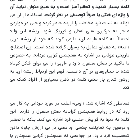
کلمه بسیار شدید و تحقیرآمیز است و به هیچ عنوان نباید آن
را واژه ای خنثی یا صرفاً توصیفی در نظر گرفت.
استفاده از آن می
تواند به شدت فرد مخاطب را آزرده خاطر کرده و حتی در مواردی
منجر به درگیری های لفظی و فیزیکی شود. ریشه این واژه
احتمالاً به کلمه «ابنه ای» بازمی گردد که خود از ریشه عربی
«اَبنَه» به معنای تمایل به پسران گرفته شده است. این اصطلاح،
تاریخی طولانی در اشاره به همجنس گرایی مردانه، به خصوص
با تاکید بر نقش مفعول، دارد و «اوبی» را می توان شکل کوتاه
شده یا محاوره‎ای تر آن دانست. فهم این ارتباط ریشه ای، به
روشن شدن بار منفی کلمه در ذهن بسیاری از افراد کمک می
کند.
همانطور که اشاره شد، «اوبی» اغلب در مورد مردانی به کار می
رود که در روابط همجنس گرایانه نقش مفعول را دارند. این
کلمه نه تنها به گرایش جنسی فرد اشاره می کند، بلکه با تحقیر
و توهین به تمایلات جنسی او، سعی در بی ارزش جلوه دادن
شخصیت فرد دارد. در جوامعی که همجنس گرایی همچنان با