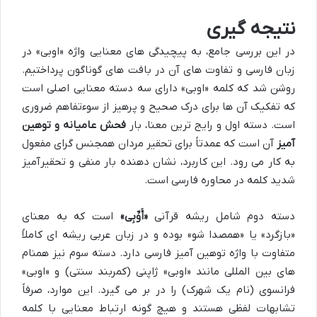
نتیجه گیری
در این بررسی جامع، به پیچیدگی های معنایی واژه «اوبی» در
زبان فارسی و تفاوت های آن در بافت های گوناگون پرداختیم.
روشن شد که کلمه «اوبی» دارای سه دسته معنایی اصلی است
که تفکیک آن ها برای درک صحیح و پرهیز از سوءتفاهم ضروری
است. دسته اول و رایج ترین معنا، بار
فحش عامیانه و توهین
آمیز
آن است که عمدتاً برای تحقیر مردان همجنس گرای مفعول
به کار می رود. این کاربرد، نشان دهنده بار منفی و تحقیرآمیز
شدید کلمه در محاوره فارسی است.
دسته دوم شامل ریشه قرآنی
«أَوِّبِی»
است که به معنای
«بازگرد» یا «همصدا شو» بوده و در زبان عربی ریشه ای کاملاً
متفاوت با واژه توهین آمیز فارسی دارد. دسته سوم نیز همنام
های بین المللی مانند «اوبی» ژاپنی (کمربند سنتی) و «اوبی»
فرانسوی (نام یک شهرک) را در بر می گیرد. این موارد، صرفاً
تشابهات لفظی هستند و هیچ گونه ارتباط معنایی با کلمه