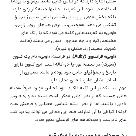
سنتی اشاره دارد که در لباس هایی مانند کیمونو یا یوکاتا
استفاده می شود. این کمربند نه تنها جنبه کاربردی دارد،
بلکه بخش مهمی از زیبایی شناسی لباس سنتی ژاپنی را
تشکیل می دهد. همچنین، در برخی هنرهای رزمی ژاپنی،
«اوبی» به کمربندهایی گفته می شود که با رنگ های
مختلف، رتبه و درجه هنرجو را نشان می دهند (مانند
کمربند سفید، زرد، مشکی و غیره).
«اوبی» فرانسوی (Auby):
در فرانسه، «اوبی» نام یک کمون
(شهرک) در منطقه نور-پا-دو-کاله است. این کمون دارای
تاریخ و جغرافیای خاص خود بوده و مانند بسیاری از
اسامی مکان ها، ریشه ای محلی دارد.
مهم است که بر این نکته تاکید شود که این موارد، صرفاً همنام
هایی هستند که از نظر آوایی ممکن است شبیه به واژه فارسی
«اوبی» باشند، اما از نظر ریشه شناسی، معنایی و فرهنگی هیچ
گونه ارتباطی با آن ندارند. خلط این معانی می تواند به برداشت
های نادرست و سوءتفاهم های فرهنگی منجر شود.