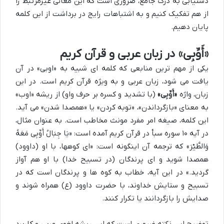
دستیابی به درک جامع، ضروری است که این معانی غیرمرتبط را
از هم تفکیک کنیم و به اشتباهات رایج در برداشت از این کلمه
پایان دهیم.
«أَوِّبِی» در زبان عربی و قرآن کریم
یکی از مهم ترین منابعی که کلمه ای شبیه به «اوبی» در آن
یافت می شود، زبان عربی و به ویژه قرآن کریم است. در این
زبان، واژه
«أَوِّبِی»
(با تشدید و کسره بر حرف واو) از ریشه «اوب»
به معنای «بازگرداندن»، «توبه کردن» یا «همصدا شدن» می آید.
این کلمه، صیغه امر مفرد مونث مخاطب است. به عنوان مثال،
در آیه ۱۰ سوره سبأ در قرآن کریم آمده است: «یَا جِبَالُ أَوِّبِی مَعَهُ
وَالطَّیْرَ» که ترجمه آن اینگونه است: «ای کوهها، با او (داوود)
همصدا شوید و ای پرندگان (در تسبیح خدا) با او هم آواز
گردید.» در این آیه، خطاب به کوه ها و پرندگان است که در
تسبیح و ستایش خداوند، با حضرت داوود (ع) همراه شوند و
صدایش را بازگردانند یا تکرار کنند.