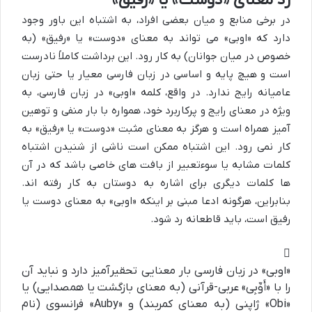
رد معنای «دوست» یا «رفیق»
در برخی منابع و میان بعضی افراد، به اشتباه این باور وجود
دارد که «اوبی» می تواند به معنای «دوست» یا «رفیق» (به
خصوص در میان جوانان) به کار رود. این برداشت کاملاً نادرست
است و هیچ پایه و اساسی در زبان فارسی معیار یا حتی زبان
عامیانه رایج ندارد. در واقع، کلمه «اوبی» در زبان فارسی، به
ویژه در معنای رایج و پرکاربرد خود، همواره با بار منفی و توهین
آمیز همراه است و هرگز به معنای مثبت «دوست» یا «رفیق» به
کار نمی رود. این اشتباه ممکن است ناشی از شنیدن اشتباه
کلمات مشابه یا سوءتعبیر از بافت های خاصی باشد که در آن
ها کلمات دیگری برای اشاره به دوستان به کار رفته اند.
بنابراین، هرگونه ادعا مبنی بر اینکه «اوبی» به معنای دوست یا
رفیق است، باید قاطعانه رد شود.
«اوبی» در زبان فارسی بار معنایی تحقیرآمیز دارد و نباید آن
را با «أَوِّبِی» عربی-قرآنی (به معنای بازگشت یا همصدایی) یا
«Obi» ژاپنی (به معنای کمربند) و «Auby» فرانسوی (نام