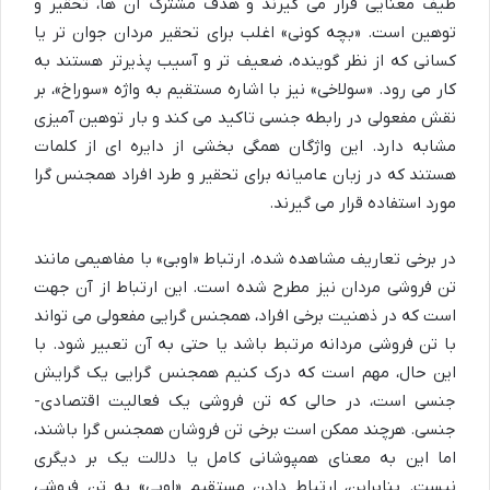
طیف معنایی قرار می گیرند و هدف مشترک آن ها، تحقیر و
توهین است. «بچه کونی» اغلب برای تحقیر مردان جوان تر یا
کسانی که از نظر گوینده، ضعیف تر و آسیب پذیرتر هستند به
کار می رود. «سولاخی» نیز با اشاره مستقیم به واژه «سوراخ»، بر
نقش مفعولی در رابطه جنسی تاکید می کند و بار توهین آمیزی
مشابه دارد. این واژگان همگی بخشی از دایره ای از کلمات
هستند که در زبان عامیانه برای تحقیر و طرد افراد همجنس گرا
مورد استفاده قرار می گیرند.
در برخی تعاریف مشاهده شده، ارتباط «اوبی» با مفاهیمی مانند
تن فروشی مردان نیز مطرح شده است. این ارتباط از آن جهت
است که در ذهنیت برخی افراد، همجنس گرایی مفعولی می تواند
با تن فروشی مردانه مرتبط باشد یا حتی به آن تعبیر شود. با
این حال، مهم است که درک کنیم همجنس گرایی یک گرایش
جنسی است، در حالی که تن فروشی یک فعالیت اقتصادی-
جنسی. هرچند ممکن است برخی تن فروشان همجنس گرا باشند،
اما این به معنای همپوشانی کامل یا دلالت یک بر دیگری
نیست. بنابراین، ارتباط دادن مستقیم «اوبی» به تن فروشی