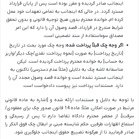
اینجانب صادر گردیده و مقرر بوده است پس از پایان قرارداد
مسترد گردد. در حالی که اینجانب به تمامی تعهدات خود عمل
کرده ام، خوانده محترم بدون هیچ توجیه قانونی و بدون تحقق
شرایط مندرج در قرارداد، قصد وصول آن را دارد که این امر
مصداق سوءاستفاده از سند تضمینی است.
اگر وجه چک قبلاً پرداخت شده:
وجه چک مورد بحث در تاریخ
[تاریخ پرداخت] به صورت [نحوه پرداخت: نقدی/چک دیگر/واریز
به حساب] به خوانده محترم پرداخت گردیده است. لیکن
متاسفانه لاشه چک به دلایلی (مثلاً عدم دسترسی) تاکنون به
اینجانب مسترد نشده است و خوانده قصد وصول مجدد آن را
دارد. مستندات پرداخت نیز پیوست دادخواست است.
با توجه به دلایل و مستندات ارائه شده و [اشاره به ماده قانونی
مرتبط در صورت امکان، مثلاً: ماده 14 قانون صدور چک برای مفقودی/
سرقت]، از محضر محترم دادگاه تقاضا دارم تا پس از رسیدگی و
استماع اظهارات طرفین، حکم شایسته مبنی بر ابطال چک فوق الذکر را
صادر فرمایید تا از هرگونه تضییع حقوق اینجانب جلوگیری شود.