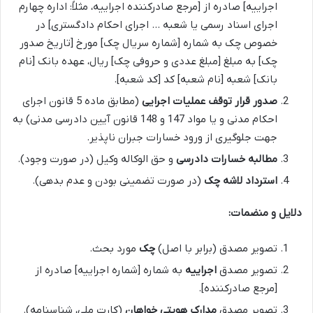
اجراییه] صادره از [مرجع صادرکننده اجراییه، مثلاً: اداره چهارم
اجرای اسناد رسمی یا شعبه … اجرای احکام دادگستری] در
خصوص چک به شماره [شماره سریال چک] مورخ [تاریخ صدور
چک] به مبلغ [مبلغ عددی و حروفی چک] ریال، عهده بانک [نام
بانک] شعبه [نام شعبه] کد [کد شعبه].
صدور قرار توقف عملیات اجرایی
(مطابق ماده 5 قانون اجرای
احکام مدنی و یا مواد 147 و 148 قانون آیین دادرسی مدنی) به
جهت جلوگیری از ورود خسارات جبران ناپذیر.
مطالبه خسارات دادرسی
و حق الوکاله وکیل (در صورت وجود).
استرداد لاشه چک
(در صورت تضمینی بودن و عدم بدهی).
دلایل و منضمات:
تصویر مصدق (برابر با اصل)
چک
مورد بحث.
تصویر مصدق
اجراییه
به شماره [شماره اجراییه] صادره از
[مرجع صادرکننده].
تصویر مصدق
مدارک هویتی خواهان
(کارت ملی، شناسنامه).