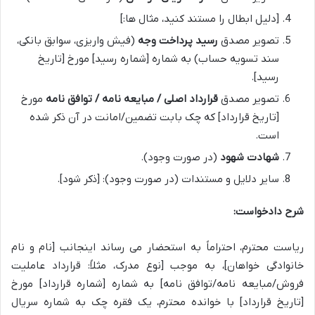
[دلیل ابطال را مستند کنید، مثال ها:]
تصویر مصدق
رسید پرداخت وجه
(فیش واریزی، سوابق بانکی،
سند تسویه حساب) به شماره [شماره رسید] مورخ [تاریخ
رسید].
تصویر مصدق
قرارداد اصلی / مبایعه نامه / توافق نامه
مورخ
[تاریخ قرارداد] که چک بابت تضمین/امانت در آن ذکر شده
است.
شهادت شهود
(در صورت وجود).
سایر دلایل و مستندات (در صورت وجود): [ذکر شود].
شرح دادخواست:
ریاست محترم، احتراماً به استحضار می رساند اینجانب [نام و نام
خانوادگی خواهان]، به موجب [نوع مدرک، مثلاً: قرارداد عاملیت
فروش/مبایعه نامه/توافق نامه] به شماره [شماره قرارداد] مورخ
[تاریخ قرارداد] با خوانده محترم، یک فقره چک به شماره سریال