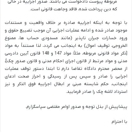
مربوطه پیوست دادخواست می باشند. صدور اجراییه در حالی
که دین پرداخت شده، فاقد وجاهت قانونی است.
با توجه به اینکه اجراییه صادره بر خلاف واقعیت و مستندات
موجود صادر شده و ادامه عملیات اجرایی آن موجب تضییع حقوق و
ورود خسارات جبران ناپذیر (مانند مسدودی حساب ها، ممنوع
الخروجی، توقیف اموال) به اینجانب می گردد، لذا مستنداً به مواد
[ذکر مواد قانونی مربوطه، مثلاً: مواد 147 و 148 قانون آیین دادرسی
مدنی و مواد مرتبط از قانون اجرای احکام مدنی و قانون صدور چک]،
از محضر محترم دادگاه تقاضا دارم تا ابتدا دستور توقف عملیات
اجرایی را صادر و سپس پس از رسیدگی و احراز صحت ادعای
اینجانب، حکم شایسته مبنی بر ابطال اجراییه فوق الذکر و نیز
استرداد لاشه چک را صادر فرمایید.
پیشاپیش از بذل توجه و صدور اوامر مقتضی سپاسگزارم.
با احترام