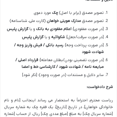
تصویر مصدق (برابر با اصل)
چک
مورد دعوی
تصویر مصدق
مدارک هویتی خواهان
(کارت ملی، شناسنامه)
[در صورت مفقودی]:
اعلام مفقودی به بانک
و یا
گزارش پلیس
[در صورت سرقت/جعل]:
شکوائیه
و یا
گزارش پلیس
[در صورت پرداخت وجه]:
رسید بانکی / فیش واریز وجه /
شهادت شهود
[در صورت تضمینی بودن/بطلان معامله]:
قرارداد اصلی /
مبایعه نامه / شهادت شهود / کارشناسی خط و امضا
سایر دلایل و مستندات (در صورت وجود): [ذکر شود]
شرح دادخواست:
ریاست محترم، احتراماً به استحضار می رساند اینجانب [نام و نام
خانوادگی خواهان]، در تاریخ [تاریخ]، یک فقره چک به شماره سریال
[شماره سریال چک] به مبلغ [مبلغ عددی چک] ریال، از حساب [شماره