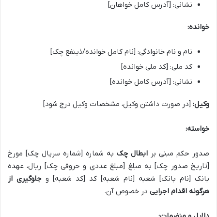
نشانی: [آدرس کامل خواهان]
خوانده:
نام و نام خانوادگی: [نام کامل خوانده/ذینفع چک]
کد ملی: [کد ملی خوانده]
نشانی: [آدرس کامل خوانده]
وکیل:
[در صورت داشتن وکیل، مشخصات وکیل درج شود]
خواسته:
صدور حکم مبنی بر
ابطال چک
به شماره [شماره سریال چک] مورخ
[تاریخ صدور چک] به مبلغ [مبلغ عددی و حروفی چک] ریال، عهده
بانک [نام بانک] شعبه [نام شعبه] کد [کد شعبه] و
جلوگیری از
هرگونه اقدام اجرایی
در خصوص آن.
دلایل و منضمات: