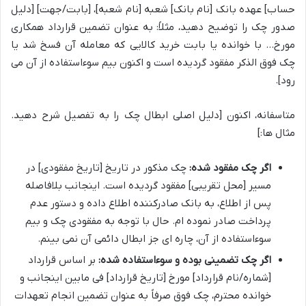
حساب] عهده بانک [نام بانک] شعبه [نام شعبه]، [بابت/جهت] [دلیل
صدور چک را توضیح دهید، مثلاً: به عنوان تضمین قرارداد همکاری
مورخ… با خوانده یا بابت خرید کالایی که معامله آن فسخ شد یا
چک فوق الذکر مفقود گردیده است و اکنون بیم سوءاستفاده از آن می
رود].
متاسفانه، اکنون [دلیل اصلی ابطال چک را به تفصیل شرح دهید.
مثال ها:]
اگر چک مفقود شده:
چک مذکور در تاریخ [تاریخ مفقودی] در
مسیر [محل تقریبی] مفقود گردیده است. اینجانب بلافاصله
پس از اطلاع، به بانک صادرکننده اطلاع داده و دستور عدم
پرداخت صادر نموده ام. حال با توجه به مفقودی چک و بیم
سوءاستفاده از آن، چاره ای جز ابطال دائمی آن نمی بینم.
اگر چک تضمینی بوده و سوءاستفاده شده:
بر اساس قرارداد
[شماره/نام قرارداد] مورخ [تاریخ قرارداد] فی مابین اینجانب و
خوانده محترم، چک فوق صرفاً به عنوان تضمین انجام تعهدات