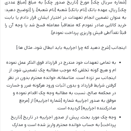
[شماره سریال چک] مورخ [تاریخ صدور چک] به مبلغ [مبلغ عددی
چک] ریال، عهده بانک [نام بانک] شعبه [نام شعبه]، را [توضیح دهید:
به عنوان تضمین انجام تعهدات در اختیار ایشان قرار دادم یا بابت
خرید کالایی صادر نمودم که متعاقباً معامله فسخ شد یا وجه آن را
قبلاً نقداً/طی فیش واریزی پرداخت نمودم].
اینجانب [شرح دهید که چرا اجراییه باید ابطال شود، مثال ها:]
به تمامی تعهدات خود مندرج در قرارداد فوق الذکر عمل نموده
ام و هیچ گونه تخلفی که موجب مطالبه چک تضمینی شود، از
اینجانب سر نزده است. متاسفانه، خوانده محترم بدون در نظر
گرفتن شرایط قرارداد و بدون اثبات ورود هرگونه ضرر و خسارت
در محکمه صالح، نسبت به مطالبه وجه چک اقدام نموده و
موفق به صدور اجراییه شماره [شماره اجراییه] از [مرجع
صادرکننده اجراییه] گردیده است.
وجه چک مورد بحث، پیش از صدور اجراییه در تاریخ [تاریخ
پرداخت] به حساب خوانده محترم واریز شده است و مدارک