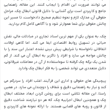
می توانند ضرورت این اقدام را ایجاب کنند. این مقاله، راهنمایی
جامع و کاربردی است برای آشنایی با دلایل قانونی ابطال چک، مراحل
حقوقی آن، مدارک لازم و نحوه تنظیم صحیح دادخواست، تا مسیر این
چالش حقوقی برای شما هموارتر شود و با آگاهی کامل گام بردارید.
چک، به عنوان یکی از مهم ترین اسناد تجاری در مبادلات مالی، نقش
حیاتی در تسهیل روابط اقتصادی ایفا می کند. اما گاهی اوقات،
اتفاقاتی ناخواسته یا شرایطی پیش بینی نشده، اعتبار این سند را با
چالش مواجه می سازد و افراد را ناگزیر به ابطال آن می کند. از گم
شدن یک برگه چک گرفته تا سوءاستفاده از آن در معاملات غیرقانونی،
دلایل متعددی می تواند شخصی را به فکر ابطال چک وادارد.
پیچیدگی های حقوقی و اداری این فرآیند، اغلب افراد را سردرگم می
کند و نیاز به راهنمایی دقیق و شفاف را دوچندان می سازد. در همین
راستا، این مقاله تلاشی است برای روشن کردن ابعاد مختلف ابطال
چک و همچنین ابطال اجراییه چک، که هر دو نیازمند شناخت دقیق
از قانون و رویه های قضایی هستند. با ارائه نمونه های کاربردی و