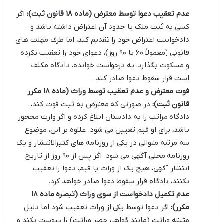
عدم تعقیب دعوا توسط معترض (ماده ۱۸ قانون ثبت):
اگر
کسی به ثبت ملک یا حدود آن اعتراض داشته باشد و
دادخواست اعتراض خود را تقدیم کند، اما ظرف مهلت های
قانونی (معمولاً ۶۰ یا ۹۰ روز)، دعوای خود را تعقیب نکرده
و مسکوت بگذارد، به درخواست خوانده، دادگاه مکلف
است قرار سقوط دعوا صادر کند.
فوت معترض و عدم تعقیب توسط وراث (ماده ۱۸ مکرر
قانون ثبت):
در صورتی که معترض به ثبت فوت کند،
دادگاه مراتب را به دادستان ابلاغ کرده و اگر وارث محجور
باشد، برای او قیم تعیین می شود. علاوه بر این، موضوع
سه مرتبه متوالی در یکی از روزنامه های کثیرالانتشار و یک
روزنامه محلی آگهی می شود. اگر پس از ۹۰ روز از تاریخ
انتشار آگهی، هیچ یک از وراث یا قیم، دعوا را تعقیب
نکنند، دادگاه قرار سقوط دعوا صادر خواهد کرد.
عدم تکمیل دادخواست از سوی وراث (تبصره ماده ۱۸
مکرر):
اگر دعوا توسط یکی از وراث تعقیب شود اما دلیل
مثبته وراثت (مانند گواهی حصر وراثت) را پیوست نکند و