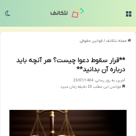
منو
تغی
مجله نتکانف
/
قوانین حقوقی
**قرار سقوط دعوا چیست؟ هر آنچه باید
درباره آن بدانید**
آخرین به روز رسانی: 23/07/1404
خواندن این مطلب 20 دقیقه زمان میبرد