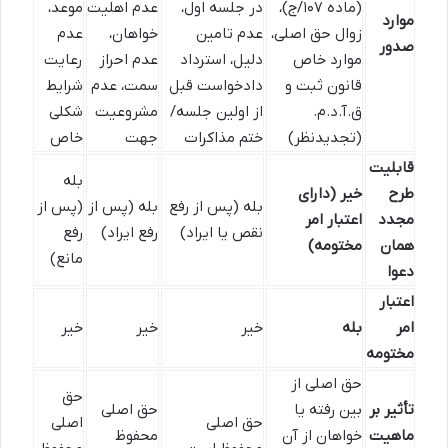
(ماده ۱۰۷/ج)،
در جلسه اول،
عدم اهلیت
موعد،
موارد
زوال حق اصلی،
عدم تامین
خواهان،
عدم
صدور
موارد خاص
دلیل، استرداد
عدم احراز
رعایت
قانون ثبت و
دادخواست قبل
سمت، عدم
شرایط
ق.آ.د.م.
از اولین جلسه/
مشروعیت
شکلی
(تجدیدنظر)
ختم مذاکرات
جهت
خاص
قابلیت
بله
طرح
خیر (دارای
بله (پس از رفع
بله (پس از
(پس از
مجدد
اعتبار امر
نقص یا ایراد)
رفع ایراد)
رفع
همان
مختومه)
مانع)
دعوا
اعتبار
امر
بله
خیر
خیر
خیر
مختومه
حق اصلی از
حق
تأثیر بر
بین رفته یا
حق اصلی
حق اصلی
اصلی
ماهیت
خواهان از آن
محفوظ