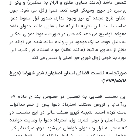
شخص باشد (مانند دعاوی طلاق و الزام به تمکین) و یکی از
زوجین در حین رسیدگی فوت کند، دعوا زائل می شود. چون
امکان طرح مجدد آن نیز وجود ندارد، صدور قرار سقوط دعوا
مناسب است. این نظریه با ارائه مثال هایی مانند دعوای نفقه
معوقه، توضیح می دهد که حتی در صورت سقوط دعوای تمکین
به دلیل فوت، مدارک موجود در پرونده ساقط شده، می تواند در
دفاع از دعاوی مرتبط (مانند نفقه) مورد استناد قرار گیرد. این
مورد به خوبی زوال قهری حق اصلی را تبیین می کند.
صورتجلسه نشست قضائی استان اصفهان/ شهر شهرضا (مورخ
۱۳۸۴/۰۵/۱۸):
این نشست قضایی به تفصیل در خصوص بند ج ماده ۱۰۷
ق.آ.د.م. و فروض مختلف استرداد دعوا پس از ختم مذاکرات
بحث کرده است. نتیجه گیری هیئت عالی در این نشست، دو
حالت اصلی را برمی شمرد: اول، استرداد دعوا با رضایت خوانده
که منجر به قرار رد دعوای خواهان می شود. دوم، صرف نظر کلی
خواهان از دعوا که در این شرایط، دادگاه قرار سقوط دعوا را