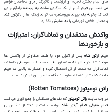
های الهام بخش، تجربه ای ارزشمند و تأثیرگذار برای مخاطبان فراهم
می کند. این فیلم فراتر از یک سرگرمی ساده، به بیننده یادآوری می
کند که چگونه یک پیوند غیرمنتظره می تواند زندگی ها را دگرگون کند
و معنای واقعی قهرمانی را به نمایش بگذارد.
واکنش منتقدان و تماشاگران: امتیازات
و بازخوردها
فیلم
آرتور شاه
پس از اکران خود با طیف متفاوتی از واکنش ها
مواجه شد. در حالی که منتقدان نظرات مختلط یا متوسطی داشتند،
تماشاگران به شدت از آن استقبال کرده و امتیازات بالایی به فیلم
دادند، که نشان دهنده تفاوت دیدگاه ها بین این دو گروه است.
راتن تومیتوز (Rotten Tomatoes)
در وب سایت
راتن تومیتوز
که نقدهای منتقدان را جمع آوری می کند،
فیلم
معرفی فیلم آرتور شاه
توانست امتیاز ٪۶۷ از ۶۳ بررسی
منتقدان را کسب کند. میانگین امتیاز آن ۵.۹/۱۰ بود. اجماع کلی