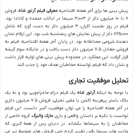
پیش بینی ها برای آخر هفته افتتاحیه
معرفی فیلم آرتور شاه
، فروش
۸ تا ۱۰ میلیون دلار از ۳,۰۰۳ سینما در ایالات متحده و کانادا بود.
فیلم در روز نخست اکران، ۳ میلیون دلار به دست آورد که شامل
۸۲۵,۰۰۰ دلار از پیش نمایش های پنجشنبه شب بود. این ارقام نشان
دهنده شروعی محتاطانه بود. در پایان آخر هفته افتتاحیه، فیلم به
فروشی معادل ۷.۵ میلیون دلار دست یافت و در جایگاه سوم گیشه
قرار گرفت. این عملکرد، در محدوده پیش بینی های اولیه قرار داشت
و نشان داد که فیلم توانسته مخاطبان هدف خود را جذب کند.
تحلیل موفقیت تجاری
با توجه به اینکه
آرتور شاه
یک فیلم درام-ماجراجویی بود و نه یک
بلاک باستر پرهزینه اکشن یا علمی تخیلی، فروش ۷.۵ میلیون دلاری
در آخر هفته افتتاحیه را می توان موفقیت آمیز دانست. این فیلم
توانست با تکیه بر داستان واقعی و بازی
مارک والبرگ
، گروه خاصی از
مخاطبان را به سینماها بکشاند. در دنیای پس از همه گیری، که
عادت های سینما رفتن تغییر کرده، حتی فروش های متوسط نیز می