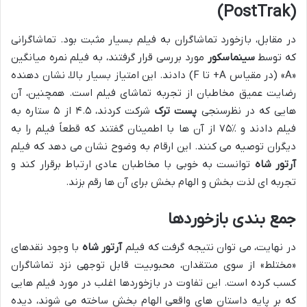
(PostTrak)
در مقابل، بازخورد تماشاگران به فیلم بسیار مثبت بود. تماشاگرانی
که توسط
سینماسکور
مورد بررسی قرار گرفتند، به فیلم نمره میانگین
«A» (در مقیاس A+ تا F) دادند. این امتیاز بسیار بالا، نشان دهنده
رضایت عمیق مخاطبان از تجربه تماشای فیلم است. همچنین، آن
هایی که در نظرسنجی
پست ترک
شرکت کردند، ۴.۵ از ۵ ستاره به
فیلم دادند و ٪۷۵ از آن ها با اطمینان گفتند که قطعاً فیلم را به
دیگران توصیه می کنند. این ارقام به وضوح نشان می دهد که فیلم
آرتور شاه
توانست به خوبی با مخاطبان عادی ارتباط برقرار کند و
تجربه ای لذت بخش و الهام بخش برای آن ها رقم بزند.
جمع بندی بازخوردها
در نهایت، می توان نتیجه گرفت که فیلم
آرتور شاه
با وجود نقدهای
«مختلط» از سوی منتقدان، محبوبیت قابل توجهی نزد تماشاگران
کسب کرده است. این تفاوت در بازخوردها اغلب در مورد فیلم هایی
که بر پایه داستان های واقعی الهام بخش ساخته می شوند، دیده