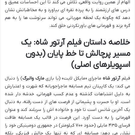
الهام از همین روایت واقعی، تلاش می کند تا این احساسات عمیق و
درس های ارزشمند را به پرده نقره ای بیاورد و به مخاطبانش نشان
دهد که چگونه یک لحظه مهربانی، می تواند سرنوشت ها را به هم
گره بزند و قهرمانی های باورنکردنی خلق کند.
خلاصه داستان فیلم آرتور شاه: یک
مسیر پرچالش تا خط پایان (بدون
اسپویلرهای اصلی)
فیلم
آرتور شاه
ماجرای «مایکل لایت» (با بازی
مارک والبرگ
) را دنبال
می کند؛ یک کاپیتان تیم مسابقه ماجراجویانه که شهرت و اعتبارش
به دلیل اشتباهات گذشته و عدم کسب قهرمانی، خدشه دار شده
است. او با حسرت و پشیمانی از فرصت های از دست رفته، به دنبال
یک آخرین شانس است تا خود و خانواده اش را سربلند کند و عنوان
قهرمانی را به دست آورد. این فرصت در قالب یک مسابقه طاقت
فرسای ۴۳۵ مایلی (حدود ۷۰۰ کیلومتر) در جمهوری دومینیکن خود را
نشان می دهد؛ مسابقه ای که نه تنها یک چالش فیزیکی، بلکه