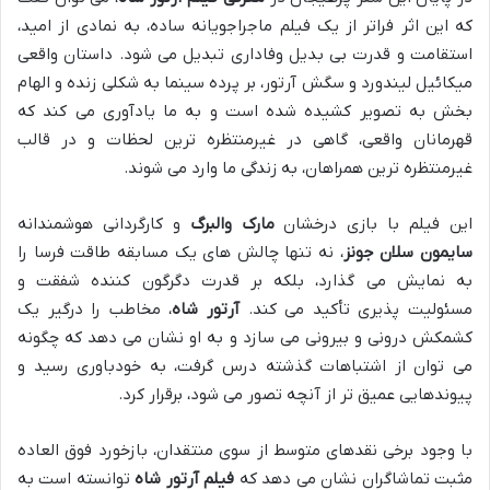
که این اثر فراتر از یک فیلم ماجراجویانه ساده، به نمادی از امید،
استقامت و قدرت بی بدیل وفاداری تبدیل می شود. داستان واقعی
میکائیل لیندورد و سگش آرتور، بر پرده سینما به شکلی زنده و الهام
بخش به تصویر کشیده شده است و به ما یادآوری می کند که
قهرمانان واقعی، گاهی در غیرمنتظره ترین لحظات و در قالب
غیرمنتظره ترین همراهان، به زندگی ما وارد می شوند.
این فیلم با بازی درخشان
مارک والبرگ
و کارگردانی هوشمندانه
سایمون سلان جونز
، نه تنها چالش های یک مسابقه طاقت فرسا را
به نمایش می گذارد، بلکه بر قدرت دگرگون کننده شفقت و
مسئولیت پذیری تأکید می کند.
آرتور شاه
، مخاطب را درگیر یک
کشمکش درونی و بیرونی می سازد و به او نشان می دهد که چگونه
می توان از اشتباهات گذشته درس گرفت، به خودباوری رسید و
پیوندهایی عمیق تر از آنچه تصور می شود، برقرار کرد.
با وجود برخی نقدهای متوسط از سوی منتقدان، بازخورد فوق العاده
مثبت تماشاگران نشان می دهد که
فیلم آرتور شاه
توانسته است به