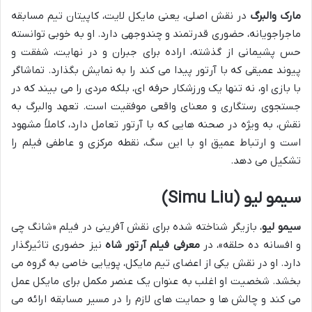
مارک والبرگ
در نقش اصلی، یعنی مایکل لایت، کاپیتان تیم مسابقه
ماجراجویانه، حضوری قدرتمند و چندوجهی دارد. او به خوبی توانسته
حس پشیمانی از گذشته، اراده برای جبران و در نهایت، شفقت و
پیوند عمیقی که با آرتور پیدا می کند را به نمایش بگذارد. تماشاگر
با بازی او، نه تنها یک ورزشکار حرفه ای، بلکه مردی را می بیند که در
جستجوی رستگاری و معنای واقعی موفقیت است. تعهد والبرگ به
نقش، به ویژه در صحنه هایی که با آرتور تعامل دارد، کاملاً مشهود
است و ارتباط عمیق او با این سگ، نقطه مرکزی و عاطفی فیلم را
تشکیل می دهد.
سیمو لیو (Simu Liu)
سیمو لیو
، بازیگر شناخته شده برای نقش آفرینی در فیلم «شانگ چی
و افسانه ده حلقه»، در
معرفی فیلم آرتور شاه
نیز حضوری تاثیرگذار
دارد. او در نقش یکی از اعضای تیم مایکل، پویایی خاصی به گروه می
بخشد. شخصیت او اغلب به عنوان یک عنصر مکمل برای مایکل عمل
می کند و چالش ها و حمایت های لازم را در مسیر مسابقه ارائه می