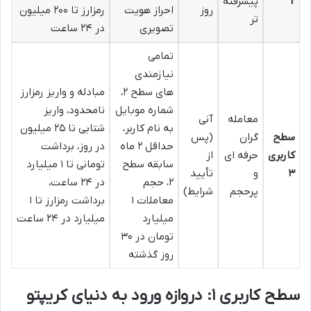
۲
پیشرفته
روز
احراز هویت
رمزارز تا ۲۰۰ میلیون
تر
تصویری
در ۲۴ ساعت
تمامی
نیازمندی
های سطح ۲،
مبادله و واریز رمزارز
شماره موبایل
نامحدود، واریز
معامله
آنی
به نام کاربر،
شتابی تا ۲۵ میلیون
سطح
گران
(پس
حداقل ۲ ماه
در روز، برداشت
کاربری
حرفه ای
از
سابقه سطح
تومانی تا ۱ میلیارد
۳
و
تأیید
۲، حجم
در ۲۴ ساعت،
پرحجم
شرایط)
معاملات ۱
برداشت رمزارز تا ۱
میلیارد
میلیارد در ۲۴ ساعت
تومان در ۳۰
روز گذشته
سطح کاربری ۱: دروازه ورود به دنیای کریپتو