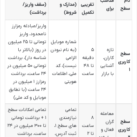
نام
مناسب
تقریبی
(مدارک و
(سقف واریز/
سطح
برای
تکمیل
شروط)
برداشت)
واریز/مبادله رمزارز
نامحدود، واریز
شماره موبایل
تومانی تا ۲۵ میلیون
تازه
۵
(به نام نبودن
در روز (بالاتر با
سطح
کاران،
دقیقه
الزامی
شناسه دار)، برداشت
کاربری
آشنایی
تا ۴۸
نیست)، کد
تومانی ۵۰ میلیون در
۱
با بازار
ساعت
ملی، اطلاعات
۲۴ ساعت، برداشت
هویتی
رمزارز ۱ میلیون در
۲۴ ساعت (با تطابق
موبایل و کد ملی)
تمامی
تمامی امکانات سطح
معامله
۸
نیازمندی
۱ + برداشت تومانی
سطح
گران
ساعت
های سطح ۱،
تا ۳۰۰ میلیون در ۲۴
کاربری
فعال و
تا ۲
ثبت آدرس،
ساعت، برداشت