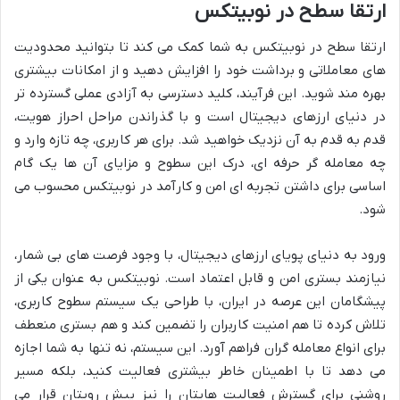
ارتقا سطح در نوبیتکس
ارتقا سطح در نوبیتکس به شما کمک می کند تا بتوانید محدودیت
های معاملاتی و برداشت خود را افزایش دهید و از امکانات بیشتری
بهره مند شوید. این فرآیند، کلید دسترسی به آزادی عملی گسترده تر
در دنیای ارزهای دیجیتال است و با گذراندن مراحل احراز هویت،
قدم به قدم به آن نزدیک خواهید شد. برای هر کاربری، چه تازه وارد و
چه معامله گر حرفه ای، درک این سطوح و مزایای آن ها یک گام
اساسی برای داشتن تجربه ای امن و کارآمد در نوبیتکس محسوب می
شود.
ورود به دنیای پویای ارزهای دیجیتال، با وجود فرصت های بی شمار،
نیازمند بستری امن و قابل اعتماد است. نوبیتکس به عنوان یکی از
پیشگامان این عرصه در ایران، با طراحی یک سیستم سطوح کاربری،
تلاش کرده تا هم امنیت کاربران را تضمین کند و هم بستری منعطف
برای انواع معامله گران فراهم آورد. این سیستم، نه تنها به شما اجازه
می دهد تا با اطمینان خاطر بیشتری فعالیت کنید، بلکه مسیر
روشنی برای گسترش فعالیت هایتان را نیز پیش رویتان قرار می