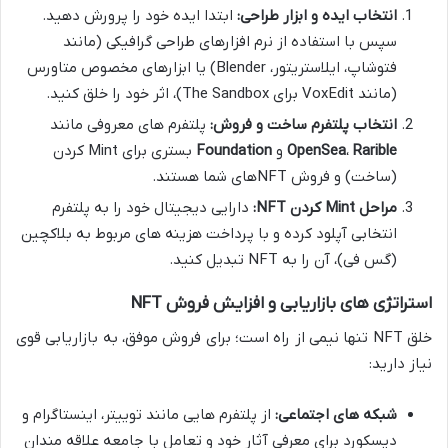
انتخاب ایده و ابزار طراحی:
ابتدا ایده خود را پرورش دهید.
سپس با استفاده از نرم افزارهای طراحی گرافیکی (مانند
فتوشاپ، ایلاستریتور، Blender) یا ابزارهای مخصوص متاورس
(مانند VoxEdit برای The Sandbox)، اثر خود را خلق کنید.
انتخاب پلتفرم ساخت و فروش:
پلتفرم های معروفی مانند
Rarible
،
OpenSea
و
Foundation
بستری برای Mint کردن
(ساخت) و فروش NFTهای شما هستند.
مراحل Mint کردن NFT:
دارایی دیجیتال خود را به پلتفرم
انتخابی آپلود کرده و با پرداخت هزینه های مربوط به بلاکچین
(گس فی)، آن را به NFT تبدیل کنید.
استراتژی های بازاریابی و افزایش فروش NFT
خلق NFT تنها نیمی از راه است؛ برای فروش موفق، به بازاریابی قوی
نیاز دارید:
شبکه های اجتماعی:
از پلتفرم هایی مانند توییتر، اینستاگرام و
دیسکورد برای معرفی آثار خود و تعامل با جامعه علاقه مندان