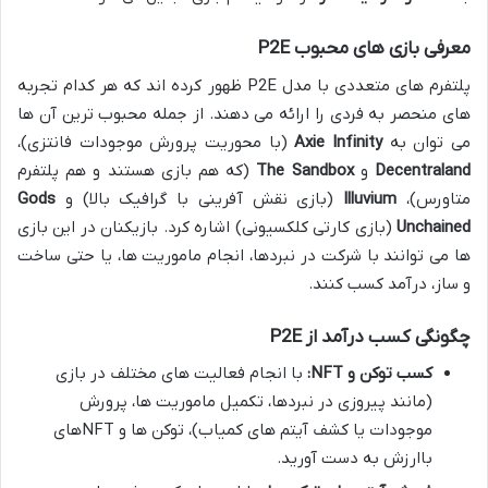
معرفی بازی های محبوب P2E
پلتفرم های متعددی با مدل P2E ظهور کرده اند که هر کدام تجربه
های منحصر به فردی را ارائه می دهند. از جمله محبوب ترین آن ها
می توان به
Axie Infinity
(با محوریت پرورش موجودات فانتزی)،
Decentraland
و
The Sandbox
(که هم بازی هستند و هم پلتفرم
متاورس)،
Illuvium
(بازی نقش آفرینی با گرافیک بالا) و
Gods
Unchained
(بازی کارتی کلکسیونی) اشاره کرد. بازیکنان در این بازی
ها می توانند با شرکت در نبردها، انجام ماموریت ها، یا حتی ساخت
و ساز، درآمد کسب کنند.
چگونگی کسب درآمد از P2E
کسب توکن و NFT:
با انجام فعالیت های مختلف در بازی
(مانند پیروزی در نبردها، تکمیل ماموریت ها، پرورش
موجودات یا کشف آیتم های کمیاب)، توکن ها و NFTهای
باارزش به دست آورید.