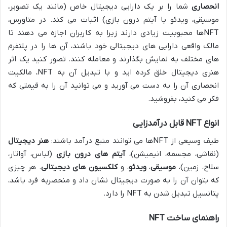
انحصاری
شما را بر یک دارایی دیجیتال خاص (مانند یک تصویر،
موسیقی، ویدئو یا آیتم درون بازی) اثبات می کند. در متاورس،
NFTها محبوبیت زیادی دارند زیرا به کاربران اجازه می دهند تا
مالک واقعی دارایی های دیجیتالی خود باشند، آن ها را در پلتفرم
های مختلف به نمایش بگذارند و معامله کنند. تصور کنید یک اثر
هنری دیجیتال خلق کرده اید و با تبدیل آن به NFT، مالکیت
انحصاری آن را به دست می آورید و می توانید آن را به قیمتی که
فکر می کنید، بفروشید.
انواع NFT قابل درآمدزایی
طیف وسیعی از NFTها می توانند منبع درآمد باشند:
هنر دیجیتال
(نقاشی، مجسمه، انیمیشن)،
آیتم های درون بازی
(لباس، آواتار،
سلاح، زمین)،
موسیقی
،
ویدئو
، و
کلکسیون های دیجیتالی
. هر چیزی
که بتوان آن را به صورت دیجیتال نشان داد و منحصربه فرد باشد،
پتانسیل تبدیل شدن به NFT را دارد.
راهنمای ساخت NFT