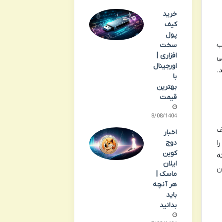
خرید
کیف
پول
ب
سخت
افزاری |
ی
اورجینال
.
با
بهترین
قیمت
18/08/1404
ف
اخبار
ا
دوج
کوین
ه
ایلان
ن
ماسک |
هر آنچه
باید
بدانید