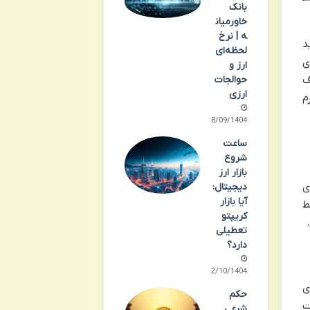
بانک
خاورمیان
ه | نرخ
د
لحظه‌ای
ی
ارز و
حوالجات
ف
ارزی
م
28/09/1404
ساعت
شروع
بازار ارز
ی
دیجیتال:
آیا بازار
 ۲۴ ساعته رابط
کریپتو
تعطیلی
دارد؟
12/10/1404
ی
حکم
ت
شرعی