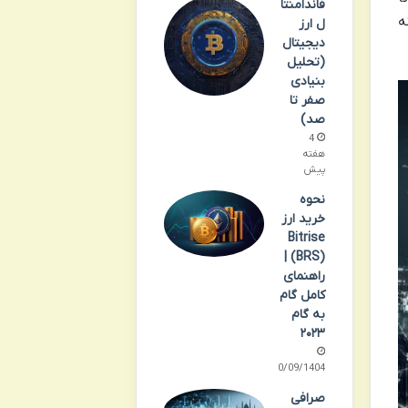
فاندامنتا
ه
ل ارز
دیجیتال
(تحلیل
بنیادی
صفر تا
صد)
4
هفته
پیش
نحوه
خرید ارز
Bitrise
(BRS) |
راهنمای
کامل گام
به گام
۲۰۲۳
30/09/1404
صرافی