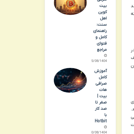
بیت
ند
کوین
ه
اهل
سنت:
راهنمای
کامل و
فتوای
ر
مراجع
ف
25/08/1404
ن
آموزش
کامل
صرافی
هات
بیت |
ی
صفر تا
صد کار
.
با
ی
Hotbit
ت
20/08/1404