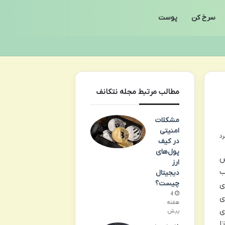
سرخ کن
پوست
مطالب مرتبط مجله نتکانف
مشکلات
امنیتی
در کیف
پول‌های
ش
ارز
ب
دیجیتال
چیست؟
ی
4
ی
هفته
ی
پیش
ا