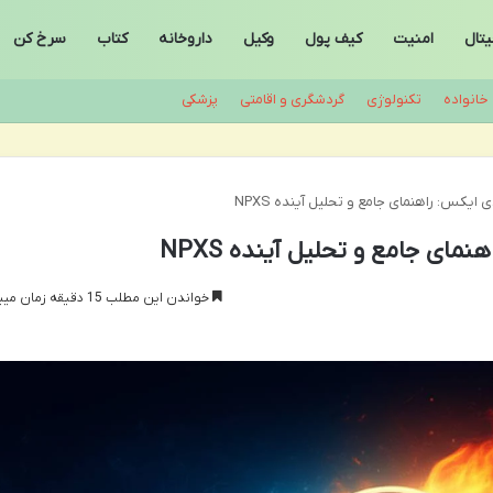
تال
امنیت
کیف پول
وکیل
داروخانه
کتاب
سرخ کن
خانواده
تکنولوژی
گردشگری و اقامتی
پزشکی
ایکس: راهنمای جامع و تحلیل آینده NPXS
مای جامع و تحلیل آینده NPXS
خواندن این مطلب 15 دقیقه زمان میبرد