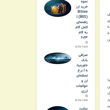
نحوه
خرید ارز
Bitrise
ی
(BRS) |
ی
راهنمای
ه
کامل گام
به گام
Pund طراحی شده
۲۰۲۳
ن
30/09/1404
صرافی
بانک
خاورمیان
ه | نرخ
لحظه‌ای
آشنا
ارز و
حوالجات
ن
ارزی
ل
ز
28/09/1404
ی
ساعت