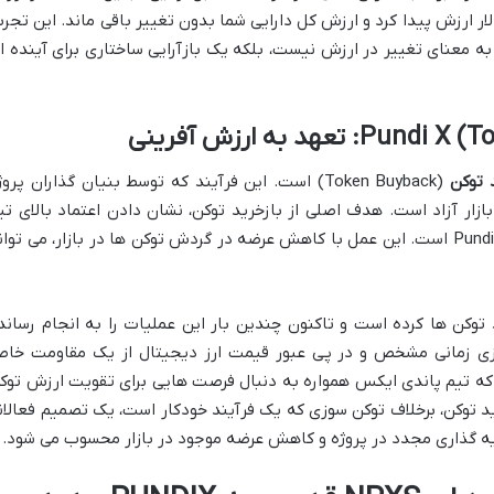
ت، پس از تبدیل، هر PUNDIX جدید ۲ دلار ارزش پیدا کرد و ارزش کل دارایی شما بدون تغییر باقی ماند. این تجر
 به معنای تغییر در ارزش نیست، بلکه یک بازآرایی ساختاری برای آینده ا
 توکن
(Token Buyback) است. این فرآیند که توسط بنیان گذاران پرو
ازار آزاد است. هدف اصلی از بازخرید توکن، نشان دادن اعتماد بالای تی
توسعه دهنده به آینده و پیشرفت پروژه Pundi X است. این عمل با کاهش عرضه در گردش توکن ها در بازار، می توا
۲ اقدام به بازخرید توکن ها کرده است و تاکنون چندین بار این عملیات را به انجام رساند
یزی زمانی مشخص و در پی عبور قیمت ارز دیجیتال از یک مقاومت خا
که تیم پاندی ایکس همواره به دنبال فرصت هایی برای تقویت ارزش توک
د توکن، برخلاف توکن سوزی که یک فرآیند خودکار است، یک تصمیم فعالان
مایه گذاری مجدد در پروژه و کاهش عرضه موجود در بازار محسوب می شود.