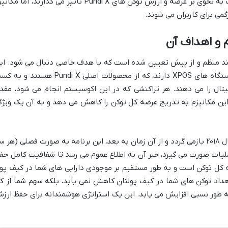
. این سه مفهوم، هر یک به نحوی بر عرضه و ارزش توکن های Pundi X تأثیر می گذارند، اما مک
ی برای کاربران می شوند.
د منظم و از پیش تعیین شده است که با هدف خاصی دنبال می شود. ای
توکن سوزی ها ارتباط مستقیمی با کاربرد دستگاه های XPOS دارند، که از محصولات اصلی Pundi X هستند
تال را می دهند. هر تراکنشی که در این اکوسیستم انجام می شود، مقدا
 NPXS را می سوزاند. این مکانیزم به تدریج عرضه کل توکن را کاهش می دهد و به آن یک ویژ
تاریخچه توکن سوزی Pundi X به آگوست سال ۲۰۱۸ بازمی گردد و از آن زمان به بعد، این برنامه به صورت فصلی (هر 
عملیات صورت می گیرد، خبر آن به اطلاع عموم می رسد تا شفافیت کامل حف
ه کل توکن است و به طور مستقیم بر موجودی دارایی های شما در کیف پو
عداد توکن های شما در کیف پولتان کاهش نمی یابد، بلکه سهم شما از ک
 طور نسبی افزایش می یابد. این یک استراتژی هوشمندانه برای حفظ ارز