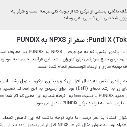
Pun به معنای حذف دائمی بخشی از توکن ها از چرخه کلی عرضه است و هرگز به
 پول شخصی تان آسیبی نمی رساند.
یا (Token Reduction) در پاندی ایکس، که به مهاجرت از NPXS به PUNDIX نیز معر
هم ترین منبع سردرگمی برای کاربران باشد. این فرآیند نه تنها به موجود
ف بهینه سازی و ارتقاء اکوسیستم انجام شده است.
یم پاندی ایکس به دنبال افزایش کاربردپذیری توکن، تسهیل پشتیبانی د
صرافی های بزرگ و افزایش سازگاری با فضای رو به رشد دیفای (DeFi) بود. برای رسیدن به این اهداف، تصمیم
تبدیل توکن های قدیمی NPXS به توکن های جدید PUNDIX با نسبت ۰۰
ران کننده به نظر برسد، اما باید توجه داشت که این کاهش تعداد، ب
افزایش متناسب ارزش هر واحد توکن جدید همراه بود. به عنوان مثال، اگر هر NPXS قبل از این تبدی