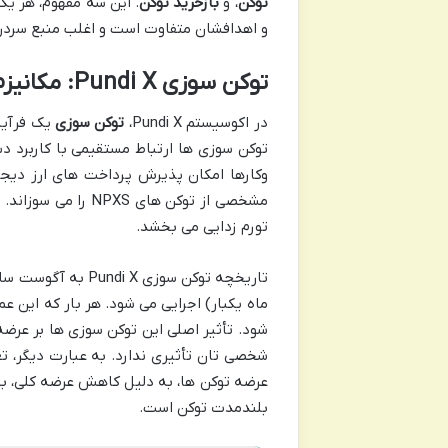
توکن
، و
بازخرید توکن
و اهدافشان متفاوت است و اغلب منبع سردرگم
توکن سوزی Pundi X: مکانیزم و اهداف آن
در اکوسیستم Pundi X،
توکن سوزی
یک فرآین
وکارها امکان پذیرش پرداخت های ارز دیجی
مشخصی از توکن های
تورم زدایی می بخشد.
ماه یکبار) اجرایی می شود. هر بار که این 
شود. تأثیر اصلی این توکن سوزی ها بر عرض
شخصی تان تأثیری ندارد. به عبارت دیگر، ت
عرضه توکن ها، به دلیل کاهش عرضه کلی، به
بلندمدت توکن است.