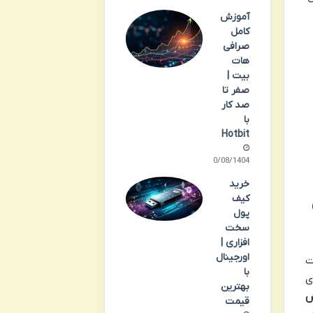
آموزش
کامل
صرافی
هات
بیت |
صفر تا
صد کار
با
Hotbit
20/08/1404
خرید
کیف
پول
سخت
افزاری |
اورجینال
ت
با
ی
بهترین
ش
قیمت