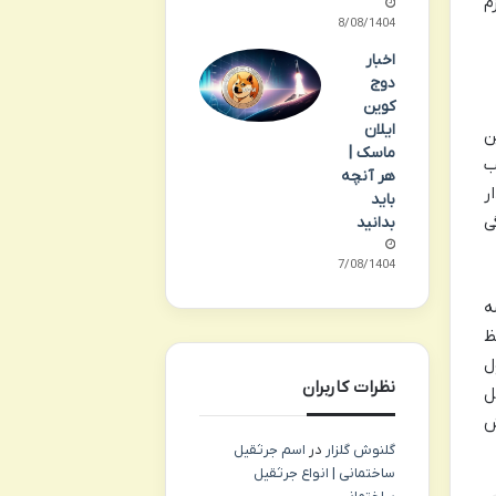
انیزم
18/08/1404
اخبار
دوج
کوین
ایلان
ن
ماسک |
 و به کسب
هر آنچه
ر
باید
گی
بدانید
17/08/1404
سه
ظ
ل
نظرات کاربران
ل
ش
گلنوش گلزار
در
اسم جرثقیل
ساختمانی | انواع جرثقیل