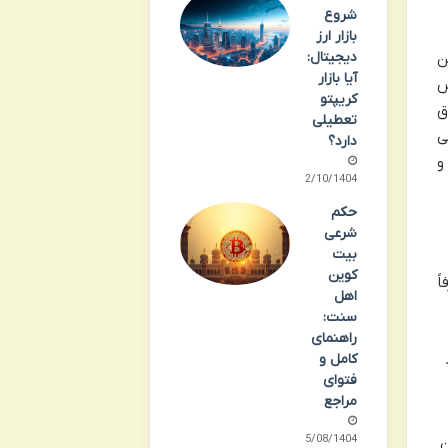
شروع
بازار ارز
دیجیتال:
ند. این
آیا بازار
س
کریپتو
ق
تعطیلی
ی
دارد؟
و
12/10/1404
حکم
شرعی
بیت
کوین
ً
اهل
سنت:
راهنمای
کامل و
فتوای
مراجع
25/08/1404
ن