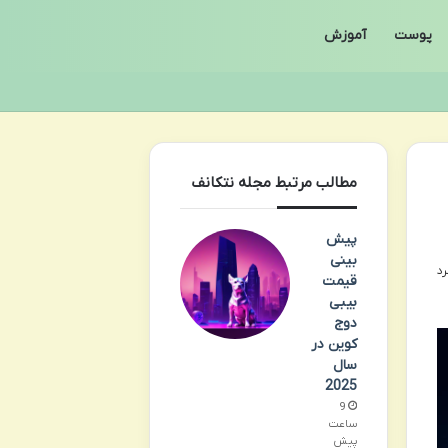
پوست
آموزش
مطالب مرتبط مجله نتکانف
پیش
بینی
قیمت
بیبی
دوج
کوین در
سال
2025
9
ساعت
پیش