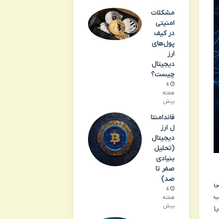
مشکلات
امنیتی
در کیف
پول‌های
ارز
دیجیتال
چیست؟
4
هفته
پیش
فاندامنتا
ل ارز
دیجیتال
(تحلیل
بنیادی
صفر تا
صد)
ی
4
Pundi باشد. کاربران Pundi X اغلب
هفته
پیش
P هستند تا با