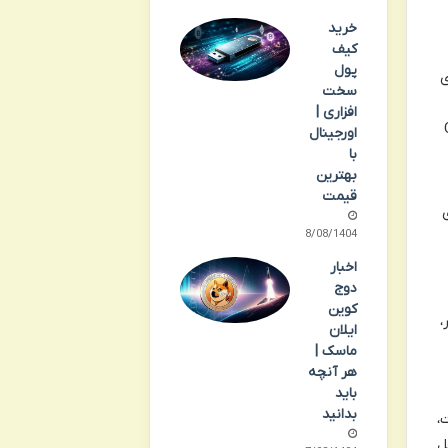
خرید
کیف
پول
ی
سخت
افزاری |
 یا CySEC
اورجینال
با
بهترین
قیمت
18/08/1404
اخبار
دوج
کوین
،
ایلان
ماسک |
هر آنچه
باید
بدانید
 محدود است،
ی قابل