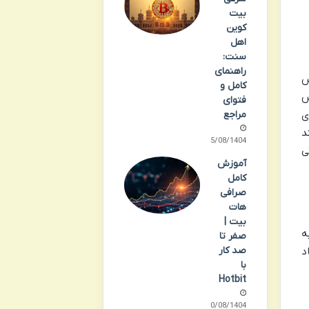
بیت
کوین
اهل
سنت:
راهنمای
ند در سال ۲۰۲۰ تاسیس
کامل و
س
فتوای
عنای
مراجع
د
25/08/1404
ی
آموزش
کامل
صرافی
هات
بیت |
ه
صفر تا
صد کار
د
با
Hotbit
20/08/1404