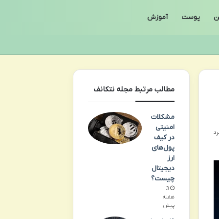
ن
پوست
آموزش
مطالب مرتبط مجله نتکانف
مشکلات
امنیتی
در کیف
پول‌های
ارز
دیجیتال
چیست؟
3
هفته
پیش