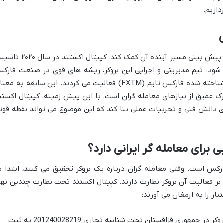
دازیم.
درک ریشه های یک بروکر، اغلب می تواند به پیش بینی مسیر آینده آن کمک کند. کپیتال اکست
ی شود. تیم مدیریتی و اجرایی این بروکر، ریشه های قوی در صنعت فارک
دارند و بسیاری از آن ها پیش تر در بروکر شناخته شده فارکس تایم (FXTM) فعالیت می کردند. این سابقه به م
رک عمیق از نیازهای معامله گران است. با این پیش زمینه، کپیتال اکستن
ی دانش فنی و تجربیات عملی بنا کند که این موضوع می تواند نقطه قوت
 برای معامله گر ایرانی دارد؟
رکس است. وقتی معامله گران درباره یک بروکر تحقیق می کنند، ابتدا ب
بر فعالیت آن بروکر نظارت دارند. کپیتال اکستند تحت نظارت چندین نها
ار را به ارمغان می آورند:
این بروکر در جمهوری قزاقستان تحت شناسه تجاری 201240028219 به ثبت