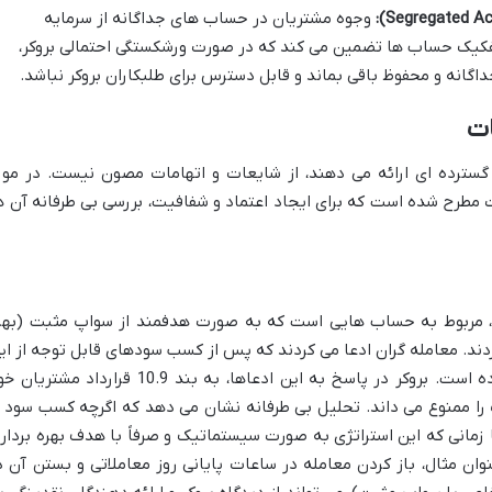
وجوه مشتریان در حساب های جداگانه از سرمایه
تفکیک حساب ها تضمین می کند که در صورت ورشکستگی احتمالی بروکر،
داگانه و محفوظ باقی بماند و قابل دسترس برای طلبکاران بروکر نباشد.
ات
گسترده ای ارائه می دهند، از شایعات و اتهامات مصون نیست. در مور
ات مطرح شده است که برای ایجاد اعتماد و شفافیت، بررسی بی طرفانه آن ه
، مربوط به حساب هایی است که به صورت هدفمند از سواپ مثبت (بهر
ند. معامله گران ادعا می کردند که پس از کسب سودهای قابل توجه از ای
طریق، بروکر مبالغی را از حسابشان کسر کرده است. بروکر در پاسخ به این ادعاها، به بند 10.9 قرارداد مشت
را ممنوع می داند. تحلیل بی طرفانه نشان می دهد که اگرچه کسب سود ا
مانی که این استراتژی به صورت سیستماتیک و صرفاً با هدف بهره بردار
وان مثال، باز کردن معامله در ساعات پایانی روز معاملاتی و بستن آن د