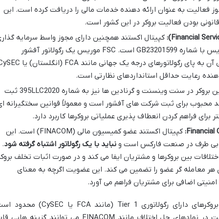
وز فعالیت به عنوان ارائه دهنده خدمات مالی را دریافت کرده است. این
نونی بودن فعالیت بروکر در این کشور است.
کپیتال اکستند همچنین دارای مجوز واسط سرمایه گذار
از کمیسیون خدمات مالی جمهوری موریس با شماره GB23201599 است. FSC موریس یک رگولاتور آفشور
محسوب می شود و هرچند سطح نظارتی آن به پای رگولاتورهای درجه یک جهانی مانند FCA (انگلستان)
هنده رعایت حداقل استانداردهای نظارتی است.
این بروکر در سنت وینسنت و گرنادین ها نیز به شماره 395LLC2020 ثبت
د محبوب برای ثبت شرکت های آفشور است و معمولاً قوانین سختگیرانه ای
تر برای فراهم کردن انعطاف پذیری عملیاتی بروکرها کاربرد دارد.
کپیتال اکستند عضو کمیسیون مالی (FINACOM) است. این
و بی طرف در صنعت فارکس است و
نباید با یک رگولاتور اشتباه گرفته شود
.
 حل اختلافات بین بروکرها و مشتریان ایفا می کند و در صورت اثبات تخلف بروکر
سارت تا ۲۰,۰۰۰ یورو برای هر معامله گر عضو را تضمین می کند. این عضویت اگرچه به معنای
 امنیتی اضافی برای مشتریان فراهم می آورد.
برای معامله گران ایرانی، که دسترسی به بروکرهای دارای رگولاتوری Tier 1 (مانند FCA یا CySEC)
بروکرهایی با رگولاتوری های آفشور و عضویت در نهادهای حل اختلاف مانند FINACOM می توانند گزینه های