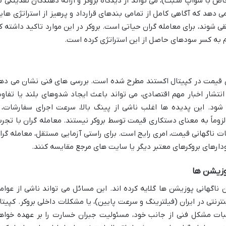
ص با سواپ مثبت)، می تواند از دیدگاه بروکر و ارائه دهندگان نقدینگی ب
 دهد که آگاهی کامل از تمامی بندهای قرارداد و پرهیز از استراتژی های
قی شوند، برای معامله گران حیاتی است. بروکر در این موارد تاکید داشته ک
م به کسر سودهای حاصل از این استراتژی کرده است.
ی قیمت در کپیتال اکستند مطرح شده است. بررسی های فنی نشان می ده
نتشار اخبار مهم اقتصادی، می تواند باعث ایجاد شدوهای بلند یا تفاو
شود. این پدیده ها اغلب ناشی از پینگ بالا، سرعت اجرای سفارشات، 
لزوماً به معنای دستکاری قیمت توسط بروکر نیستند. معامله گران با تجرب
ت ناگهانی قیمت، امری رایج است. برای راستی آزمایی مستقل، معامله گرا
مودارهای بروکرهای معتبر دیگر یا سایت های مرجع مقایسه کنند.
وزیشن ها
ن ناگهانی پوزیشن ها گلایه کرده اند. این مسائل می تواند ناشی از عوام
رنتی در ایران (فیلترینگ و سرعت پایین)، یا مشکلات داخلی بروکر. کپیتا
ثبات مشکل فنی از جانب خود، مسئولیت جبران خسارت را بر عهده خواه