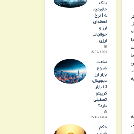
بانک
خاورمیان
ه | نرخ
ر
لحظه‌ای
گ
ارز و
ه
حوالجات
ه، با
ارزی
مات
28/09/1404
ط
ساعت
ن
شروع
،
بازار ارز
ه
دیجیتال:
آیا بازار
کریپتو
تعطیلی
دارد؟
ه
12/10/1404
ر
حکم
ت
شرعی