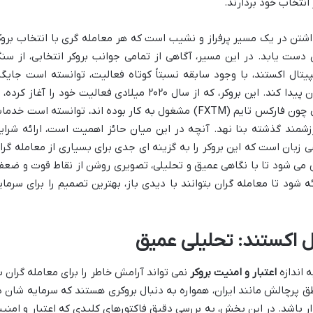
انتخاب خود بردارند.
ذاشتن در یک مسیر پرفراز و نشیب است که هر معامله گری با انتخاب بروک
دست یابد. در این مسیر، آگاهی از تمامی جوانب بروکر انتخابی، از سن
ل اکستند، با وجود سابقه نسبتاً کوتاه فعالیت، توانسته است جایگا
ویژه ای در میان بروکرهای فعال برای ایرانیان پیدا کند. این بروکر، که از سال ۲۰۲۰ میلادی فعالیت خود را آغاز کرد
تیمی مجرب که پیش تر در بروکرهای مطرحی چون فارکس تایم (FXTM) مشغول به کار بوده اند، توانسته است خد
زشمند گذشته بنا نهد. آنچه در این میان حائز اهمیت است، ارائه شرای
ی زبان است که این بروکر را به گزینه ای جدی برای بسیاری از معامله گرا
ش می شود تا با نگاهی عمیق و تحلیلی، تصویری روشن از نقاط قوت و ضعف
 شود تا معامله گران بتوانند با دیدی باز، بهترین تصمیم را برای سرمای
ال اکستند: تحلیلی عمیق
 اندازه
اعتبار و امنیت بروکر
نمی تواند آرامش خاطر را برای معامله گران ب
اطق پرچالش مانند ایران، همواره به دنبال بروکری هستند که سرمایه شان د
ار باشد. در این بخش، به بررسی دقیق فاکتورهای کلیدی که اعتبار و امنی