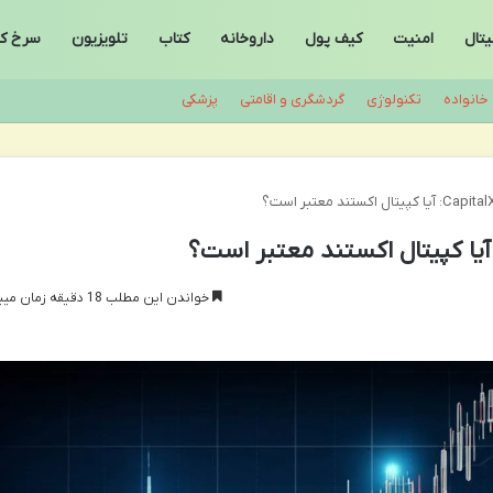
تال
امنیت
کیف پول
داروخانه
کتاب
تلویزیون
سرخ ک
خانواده
تکنولوژی
گردشگری و اقامتی
پزشکی
خواندن این مطلب 18 دقیقه زمان میبرد