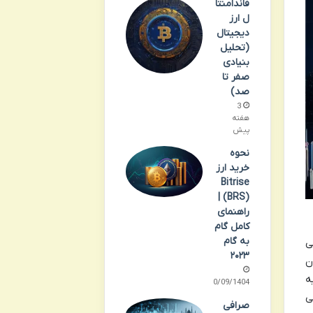
فاندامنتا
ل ارز
دیجیتال
(تحلیل
بنیادی
صفر تا
صد)
3
هفته
پیش
نحوه
خرید ارز
Bitrise
(BRS) |
راهنمای
کامل گام
به گام
ی
۲۰۲۳
ن
ه
30/09/1404
ی
صرافی