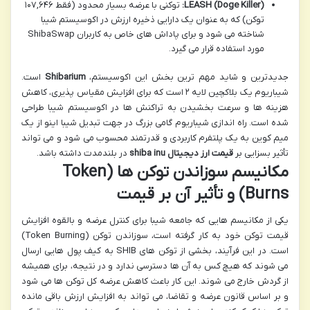
LEASH (Doge Killer):
توکنی با عرضه بسیار محدود (فقط ۱۰۷,۶۴۶
توکن) که به عنوان یک دارایی ذخیره ارزش در اکوسیستم شیبا
شناخته می شود و برای پاداش های خاص به کاربران ShibaSwap
مورد استفاده قرار می گیرد.
جدیدترین و شاید مهم ترین بخش این اکوسیستم،
Shibarium
است.
شیباریوم یک بلاکچین لایه ۲ است که برای افزایش مقیاس پذیری، کاهش
هزینه ها و سرعت بخشیدن به تراکنش ها در اکوسیستم شیبا طراحی
شده است. راه اندازی شیباریوم گامی بزرگ در جهت تبدیل شیبا اینو از یک
میم کوین به یک پلتفرم کاربردی و قدرتمند محسوب می شود و می تواند
تأثیر بسزایی بر
قیمت ارز دیجیتال shiba inu
در بلندمدت داشته باشد.
مکانیسم سوزاندن توکن ها (Token
Burns) و تأثیر آن بر قیمت
یکی از مکانیسم هایی که جامعه شیبا برای کنترل عرضه و بالقوه افزایش
قیمت توکن خود به کار گرفته است، سوزاندن توکن (Token Burning)
است. در این فرآیند، بخشی از توکن های SHIB به کیف پول هایی ارسال
می شوند که هیچ کس به آن ها دسترسی ندارد و در نتیجه، برای همیشه
از گردش خارج می شوند. این کار باعث کاهش عرضه کل توکن ها می شود
و بر اساس قانون عرضه و تقاضا، می تواند به افزایش ارزش باقی مانده