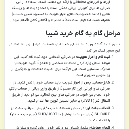
ارزها و ابزارهای معاملاتی را ارائه می دهند. البته، استفاده از این
صرافی ها برای کاربران ایرانی ممکن است با محدودیت ها و ریسک
هایی (مانند محدودیت های احراز هویت یا مسدود شدن حساب)
همراه باشد، لذا لازم است حتماً با احتیاط و آگاهی کامل اقدام شود.
مراحل گام به گام خرید شیبا
تصور کنید آماده ورود به دنیای شیبا اینو هستید. مراحل زیر به شما در
این مسیر کمک می کند:
ثبت نام و احراز هویت:
در صرافی انتخابی خود ثبت نام کنید. این
مرحله شامل وارد کردن اطلاعات شخصی و معمولاً تأیید هویت با
مدارک شناسایی است. این فرآیند برای امنیت معاملات و جلوگیری از
پولشویی ضروری است.
شارژ حساب:
پس از احراز هویت، باید حساب خود را شارژ کنید. در
صرافی های ایرانی، این کار معمولاً از طریق واریز ریالی از حساب بانکی
خود انجام می شود. در صرافی های بین المللی، می توانید از طریق
انتقال تتر (USDT) یا سایر استیبل کوین ها اقدام کنید.
انتخاب جفت ارز:
در بخش معامله یا خرید/فروش صرافی، جفت ارز
SHIB/IRT (برای خرید با تومان) یا SHIB/USDT (برای خرید با تتر)
را انتخاب کنید.
انجام معامله:
مقدار شیبای مورد نظر خود را وارد کرده و سفارش