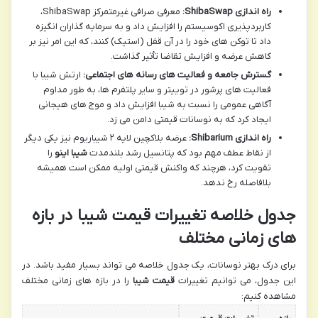
راه اندازی ShibaSwap:
معرفی صرافی غیرمتمرکز ShibaSwap،
کاربردپذیری اکوسیستم را افزایش داد و به سرمایه گذاران انگیزه
داد تا توکن های خود را در آن قفل (استیک) کنند، که این امر نیز بر
کاهش عرضه و افزایش تقاضا تأثیر گذاشت.
گسترش جامعه و فعالیت های رسانه های اجتماعی:
ارتش شیبا با
فعالیت های پرشور در توییتر و سایر پلتفرم ها، به طور مداوم
آگاهی عمومی را نسبت به شیبا افزایش داد و موج های هیجانی
ایجاد کرد که به نوسانات قیمتی دامن می زد.
راه اندازی Shibarium:
عرضه بلاکچین لایه ۲ شیباریوم نیز یکی دیگر
از نقاط عطف مهم بود که پتانسیل رشد بلندمدت
شیبا اینو
را
تقویت کرد، هرچند که واکنش قیمتی اولیه ممکن است همیشه
بلافاصله رخ ندهد.
جدول خلاصه تغییرات قیمت شیبا در بازه
های زمانی مختلف
برای درک بهتر نوسانات، یک جدول خلاصه می تواند بسیار مفید باشد. در
این جدول، می توانیم تغییرات
قیمت شیبا
را در بازه های زمانی مختلف
مشاهده کنیم: