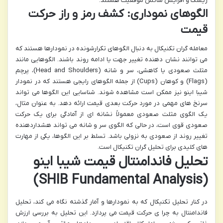
ریسک و افزایش شانس موفقیت هستند.
الگوهای نموداری: کشف رمز و راز حرکت
قیمت
معامله گران تکنیکال به دنبال الگوهای تکرارشونده در نمودارها هستند که
می توانند نشان دهنده تغییر جهت یا ادامه روند باشند. الگوهایی مانند
مثلث صعودی یا کاهشی، سر و شانه (Head and Shoulders)، پرچم
(Flags) و کوهان (Cups) از جمله الگوهای رایجی هستند که در نمودار
شیبا اینو نیز ممکن است مشاهده شوند. شناسایی این الگوها می تواند
سرنخ های مهمی در مورد حرکت بعدی قیمت ارائه دهد. به عنوان مثال،
یک الگوی مثلث صعودی معمولاً نشانه ای از آمادگی برای یک حرکت
صعودی قوی است، در حالی که الگوی سر و شانه می تواند هشداردهنده
تغییر روند از صعودی به نزولی باشد. تسلط بر این الگوها، یکی از مهارت
های کلیدی برای تحلیل گران تکنیکال است.
تحلیل فاندامنتال قیمت شیبا اینو
(SHIB Fundamental Analysis)
در کنار تحلیل تکنیکال که به نمودارها و آمار گذشته نگاه می کند، تحلیل
فاندامنتال به چرا ی حرکت قیمت می پردازد. این تحلیل به بررسی ارزش