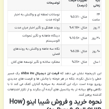
بازه
تغییرات قیمت
توضیحات
زمانی
(درصد)
۲۴
نوسانات لحظه ای و واکنش به اخبار
مثال: -0.31%
ساعت
کوتاه مدت
۷ روز
مثال: +4.18%
روند هفتگی و تأثیر اخبار میان مدت
دیدگاه ماهانه و تأثیر تحولات
۳۰ روز
مثال: +10.5%
اکوسیستم
نگاه سه ماهه و واکنش به روندهای
۹۰ روز
مثال: -6.28%
فصلی
۱ سال
مثال: +25%
عملکرد سالانه و تأثیر توسعه های کلان
این تاریخچه نشان می دهد که
قیمت ارز دیجیتال shiba inu
یک مسیر
خطی را دنبال نکرده، بلکه در هر مرحله با چالش ها و فرصت های جدیدی
روبرو بوده است. درک این گذشته، به سرمایه گذاران کمک می کند تا با
نگاهی واقع بینانه تر به پتانسیل های آینده آن بنگرند و از تکرار اشتباهات
گذشته پرهیز کنند.
نحوه خرید و فروش شیبا اینو (How