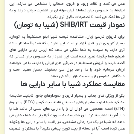
عمل می کنند و نقاط ورود و خروج احتمالی را مشخص می سازند. این
ابزارها، به خصوص برای معامله گران حرفه ای تر، اهمیت حیاتی دارند و به
آن ها کمک می کنند تا تصمیمات دقیق تری بگیرند.
نمودار قیمت SHIB/IRT (شیبا به تومان)
برای کاربران فارسی زبان، مشاهده قیمت شیبا اینو مستقیماً به تومان،
بسیار کاربردی تر و قابل فهم تر است. این نمودار، که معمولاً ساختار ساده
تری دارد، به سرعت به شما نشان می دهد که ارزش ریالی دارایی های
شیبای شما چگونه تغییر کرده است. این نمودار به خصوص برای کسانی که
قصد خرید و فروش مستقیم در صرافی های ایرانی را دارند، یا می خواهند
ارزش سرمایه خود را به واحد پول ملی بسنجند، بسیار مفید است و
دیدگاهی ملموس از وضعیت بازار ارائه می دهد.
مقایسه عملکرد شیبا با سایر دارایی ها
یکی از ویژگی های جذاب و بسیار کاربردی نمودارهای جامع، قابلیت مقایسه
عملکرد شیبا اینو با سایر ارزهای دیجیتال مانند بیت کوین (BTC) و اتریوم
(ETH) است. همچنین می توان آن را با دارایی های سنتی تر مانند طلا یا
دلار آمریکا مقایسه کرد. این مقایسه به صورت گرافیکی به شما نشان می
دهد که شیبا در یک بازه زمانی مشخص، در رقابت با سایر دارایی ها چگونه
عمل کرده است. آیا توانسته از بیت کوین پیشی بگیرد؟ یا عملکردی ضعیف