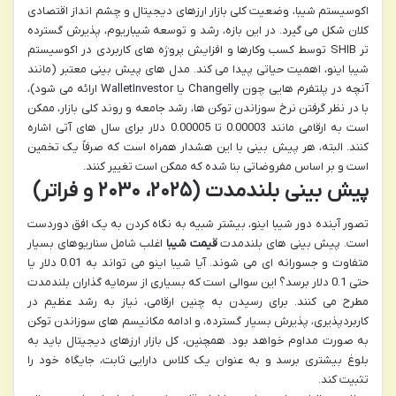
اکوسیستم شیبا، وضعیت کلی بازار ارزهای دیجیتال و چشم انداز اقتصادی
کلان شکل می گیرد. در این بازه، رشد و توسعه شیباریوم، پذیرش گسترده
تر SHIB توسط کسب وکارها و افزایش پروژه های کاربردی در اکوسیستم
شیبا اینو، اهمیت حیاتی پیدا می کند. مدل های پیش بینی معتبر (مانند
آنچه در پلتفرم هایی چون Changelly یا WalletInvestor ارائه می شود)،
با در نظر گرفتن نرخ سوزاندن توکن ها، رشد جامعه و روند کلی بازار، ممکن
است به ارقامی مانند 0.00003 تا 0.00005 دلار برای سال های آتی اشاره
کنند. البته، هر پیش بینی با این هشدار همراه است که صرفاً یک تخمین
است و بر اساس مفروضاتی بنا شده که ممکن است تغییر کنند.
پیش بینی بلندمدت (۲۰۲۵، ۲۰۳۰ و فراتر)
تصور آینده دور شیبا اینو، بیشتر شبیه به نگاه کردن به یک افق دوردست
است. پیش بینی های بلندمدت
قیمت شیبا
اغلب شامل سناریوهای بسیار
متفاوت و جسورانه ای می شوند. آیا شیبا اینو می تواند به 0.01 دلار یا
حتی 0.1 دلار برسد؟ این سوالی است که بسیاری از سرمایه گذاران بلندمدت
مطرح می کنند. برای رسیدن به چنین ارقامی، نیاز به رشد عظیم در
کاربردپذیری، پذیرش بسیار گسترده، و ادامه مکانیسم های سوزاندن توکن
به صورت مداوم خواهد بود. همچنین، کل بازار ارزهای دیجیتال باید به
بلوغ بیشتری برسد و به عنوان یک کلاس دارایی ثابت، جایگاه خود را
تثبیت کند.