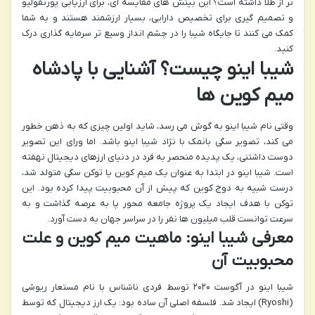
تر از طلا داشته است؟ این بینش های مقایسه ای، برای ارزیابی پورتفولیو
و تصمیم گیری برای تخصیص دارایی، بسیار ارزشمند هستند و به شما
کمک می کنند تا جایگاه شیبا را در چشم انداز وسیع تر سرمایه گذاری درک
کنید.
شیبا اینو چیست؟ آشنایی با پادشاه
میم کوین ها
وقتی نام شیبا اینو به گوش می رسد، شاید اولین چیزی که به ذهن خطور
می کند، تصویر سگی بانمک با نژاد شیبا اینو باشد. اما ورای این تصویر
دوست داشتنی، یک پدیده منحصر به فرد در دنیای ارزهای دیجیتال نهفته
است. شیبا اینو در ابتدا به عنوان یک میم کوین یا توکن سگی متولد شد،
درست شبیه به دوج کوین که پیش از آن محبوبیت پیدا کرده بود. این
توکن با هدف ایجاد یک پروژه جامعه محور پا به عرصه گذاشت و به
سرعت توانست قلب میلیون ها نفر را در سراسر جهان به دست آورد.
معرفی شیبا اینو: ماهیت میم کوین و علت
محبوبیت آن
شیبا اینو در آگوست ۲۰۲۰ توسط فردی ناشناس با نام مستعار ریوشی
(Ryoshi) ایجاد شد. فلسفه اصلی آن ساده بود: یک ارز دیجیتال که توسط