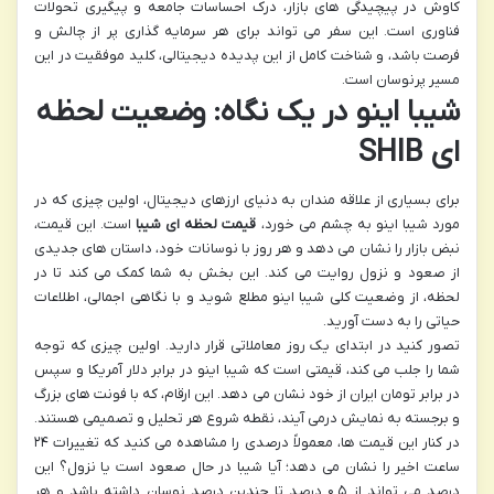
کاوش در پیچیدگی های بازار، درک احساسات جامعه و پیگیری تحولات
فناوری است. این سفر می تواند برای هر سرمایه گذاری پر از چالش و
فرصت باشد، و شناخت کامل از این پدیده دیجیتالی، کلید موفقیت در این
مسیر پرنوسان است.
شیبا اینو در یک نگاه: وضعیت لحظه
ای SHIB
برای بسیاری از علاقه مندان به دنیای ارزهای دیجیتال، اولین چیزی که در
مورد شیبا اینو به چشم می خورد،
قیمت لحظه ای شیبا
است. این قیمت،
نبض بازار را نشان می دهد و هر روز با نوسانات خود، داستان های جدیدی
از صعود و نزول روایت می کند. این بخش به شما کمک می کند تا در
لحظه، از وضعیت کلی شیبا اینو مطلع شوید و با نگاهی اجمالی، اطلاعات
حیاتی را به دست آورید.
تصور کنید در ابتدای یک روز معاملاتی قرار دارید. اولین چیزی که توجه
شما را جلب می کند، قیمتی است که شیبا اینو در برابر دلار آمریکا و سپس
در برابر تومان ایران از خود نشان می دهد. این ارقام، که با فونت های بزرگ
و برجسته به نمایش درمی آیند، نقطه شروع هر تحلیل و تصمیمی هستند.
در کنار این قیمت ها، معمولاً درصدی را مشاهده می کنید که تغییرات ۲۴
ساعت اخیر را نشان می دهد؛ آیا شیبا در حال صعود است یا نزول؟ این
درصد می تواند از ۰.۵ درصد تا چندین درصد نوسان داشته باشد و هر