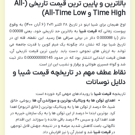
بالاترین و پایین ترین قیمت تاریخی (All-
Time High و All-Time Low)
اوج هیجان برای شیبا اینو در تاریخ ۲۸ اکتبر ۲۰۲۱ (۶ آبان ۱۴۰۰) به وقوع
پیوست، زمانی که
قیمت شیبا
به بالاترین حد تاریخی خود، یعنی 0.00008
دلار (یا 0.000088 دلار در برخی صرافی ها) رسید. این نقطه، قله ای در
تاریخ شیبا بود که نشان داد چگونه یک میم کوین با قدرت جامعه می
تواند به ارزش های نجومی دست یابد. پایین ترین قیمت تاریخی آن،
همان قیمت ابتدایی انتشار بود که در حدود 0.000000000145 دلار ثبت
شد و گواه مسیری طولانی و پرفراز و نشیب این ارز است.
نقاط عطف مهم در تاریخچه قیمت شیبا و
دلایل نوسانات
تاریخچه
قیمت شیبا
با رویدادهای مهمی گره خورده است:
اهدای توکن ها به ویتالیک بوترین و سوزاندن آن ها:
ریوشی، خالق
شیبا، ۵۰ درصد از توکن ها را به ویتالیک بوترین (خالق اتریوم) اهدا
کرد. بوترین ابتدا ۱۰ درصد از این توکن ها را به یک سازمان خیریه در
هند اهدا کرد و سپس ۴۰ درصد باقی مانده را سوزاند. این اقدام
ناگهانی، باعث کاهش شدید عرضه و در نتیجه، جهش قابل توجهی
در
قیمت شیبا
شد و اعتبار آن را نیز افزایش داد.