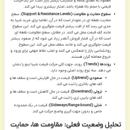
معمولاً به معنای علاقه و مشارکت بیشتر بازار است. اگر یک حرکت
قیمتی با حجم بالا همراه باشد، اعتبار بیشتری پیدا می کند.
سطوح حمایت و مقاومت (Support & Resistance Levels):
سطح
حمایت نقطه ای در نمودار است که در آن، تقاضا برای خرید شیبا به
حدی می رسد که از افت بیشتر قیمت جلوگیری می کند. این سطوح
مانند کف قیمت عمل می کنند. در مقابل، سطح مقاومت نقطه ای
است که در آن، فشار فروش آنقدر زیاد می شود که از صعود بیشتر
قیمت جلوگیری می کند و مانند سقف عمل می کند. این سطوح
روانشناسی بازار را منعکس می کنند و اغلب نقاط مهمی برای ورود و
خروج معامله گران هستند.
روندها (Trends):
روند، جهت کلی حرکت قیمت شیبا اینو را نشان
می دهد. سه نوع روند اصلی وجود دارد:
صعودی (Uptrend):
قیمت در حال افزایش است و سقف ها و
کف های بالاتری را ثبت می کند.
نزولی (Downtrend):
قیمت در حال کاهش است و سقف ها و
کف های پایین تری را ثبت می کند.
خنثی (Sideways/Range-bound):
قیمت در یک محدوده
خاص و بدون جهت گیری واضح حرکت می کند.
تحلیل وضعیت فعلی: مقاومت ها، حمایت