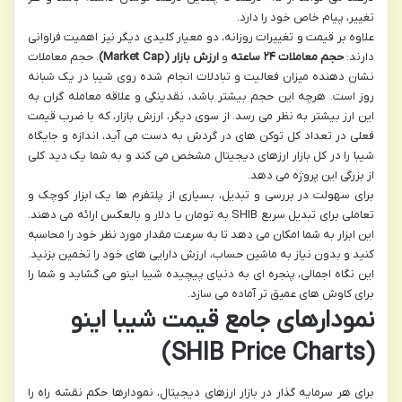
تغییر، پیام خاص خود را دارد.
علاوه بر قیمت و تغییرات روزانه، دو معیار کلیدی دیگر نیز اهمیت فراوانی
دارند:
حجم معاملات ۲۴ ساعته
و
ارزش بازار (Market Cap)
. حجم معاملات
نشان دهنده میزان فعالیت و تبادلات انجام شده روی شیبا در یک شبانه
روز است. هرچه این حجم بیشتر باشد، نقدینگی و علاقه معامله گران به
این ارز بیشتر به نظر می رسد. از سوی دیگر، ارزش بازار، که با ضرب قیمت
فعلی در تعداد کل توکن های در گردش به دست می آید، اندازه و جایگاه
شیبا را در کل بازار ارزهای دیجیتال مشخص می کند و به شما یک دید کلی
از بزرگی این پروژه می دهد.
برای سهولت در بررسی و تبدیل، بسیاری از پلتفرم ها یک ابزار کوچک و
تعاملی برای تبدیل سریع SHIB به تومان یا دلار و بالعکس ارائه می دهند.
این ابزار به شما امکان می دهد تا به سرعت مقدار مورد نظر خود را محاسبه
کنید و بدون نیاز به ماشین حساب، ارزش دارایی های خود را تخمین بزنید.
این نگاه اجمالی، پنجره ای به دنیای پیچیده شیبا اینو می گشاید و شما را
برای کاوش های عمیق تر آماده می سازد.
نمودارهای جامع قیمت شیبا اینو
(SHIB Price Charts)
برای هر سرمایه گذار در بازار ارزهای دیجیتال، نمودارها حکم نقشه راه را