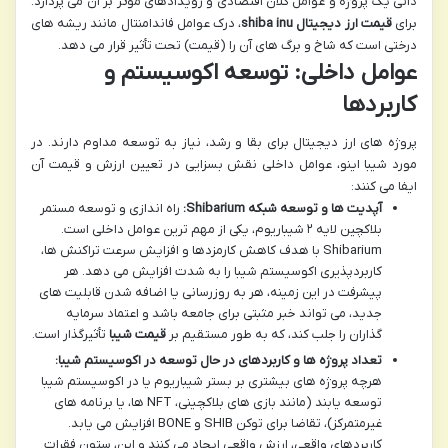
ذاتی یک پروژه و عوامل کلان اقتصادی و رویدادهای مؤثر بر آن می پردازد.
برای
قیمت ارز دیجیتال shiba inu
، درک عوامل فاندامنتال مانند ریشه های
درختی است که شاخ و برگ های آن را (قیمت) تحت تأثیر قرار می دهد.
عوامل داخلی: توسعه اکوسیستم و
کاربردها
پروژه های ارز دیجیتال برای بقا و رشد، نیاز به توسعه مداوم دارند. در
مورد شیبا اینو، عوامل داخلی نقش بسزایی در تعیین ارزش و قیمت آن
ایفا می کنند:
آپدیت ها و توسعه شبکه Shibarium:
راه اندازی و توسعه مستمر
بلاکچین لایه ۲ شیباریوم، یکی از مهم ترین عوامل داخلی است.
Shibarium با هدف کاهش کارمزدها و افزایش سرعت تراکنش ها،
کاربردپذیری اکوسیستم شیبا را به شدت افزایش می دهد. هر
پیشرفت در این زمینه، هر به روزرسانی یا اضافه شدن قابلیت های
جدید، می تواند خبر مثبتی برای جامعه باشد و اعتماد سرمایه
گذاران را جلب کند، که به طور مستقیم بر
قیمت شیبا
تأثیرگذار است.
تعداد پروژه ها و کاربردهای در حال توسعه در اکوسیستم شیبا:
هرچه پروژه های بیشتری بر بستر شیباریوم یا در اکوسیستم شیبا
توسعه یابند (مانند بازی های بلاکچینی، NFT ها، یا برنامه های
غیرمتمرکز)، تقاضا برای توکن SHIB و BONE افزایش می یابد.
کاربردهای واقعی، ارزش واقعی ایجاد می کنند و این، ستون فقرات