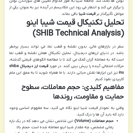
توکن ها کمک کند. جامعه شیبا به طور مداوم کمپین های سوزاندن توکن
را برگزار می کند و انتظار می رود این مکانیسم در آینده نیز به عنوان یکی از
عوامل تأثیرگذار بر
قیمت شیبا
باقی بماند.
تحلیل تکنیکال قیمت شیبا اینو
(SHIB Technical Analysis)
سفر در بازارهای مالی، بدون نقشه و قطب نما، می تواند بسیار پرخطر
باشد. در دنیای ارزهای دیجیتال، تحلیل تکنیکال همان نقشه و قطب نما
است که به معامله گران کمک می کند تا با مطالعه الگوهای قیمتی گذشته،
حرکات احتمالی آینده را پیش بینی کنند. در مورد
قیمت ارز دیجیتال shiba
inu
نیز این ابزارها نقش حیاتی دارند. با ما همراه شوید تا به عمق این علم
کاربردی نفوذ کنیم.
مفاهیم کلیدی: حجم معاملات، سطوح
حمایت و مقاومت، روندها
وقتی به نمودار قیمت شیبا اینو نگاه می کنید، سه مفهوم اساسی وجود
دارد که باید آن ها را درک کنید:
حجم معاملات (Volume):
این شاخص نشان می دهد که در یک بازه
زمانی مشخص، چه مقدار شیبا اینو معامله شده است. حجم بالا