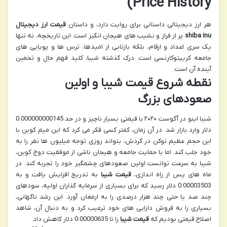
Price History)
هر ارز دیجیتالی داستانی برای روایت دارد، و داستان
قیمت ارز دیجیتال
shiba inu
پر از فراز و نشیب های هیجان انگیز است. این تاریخچه، نه تنها
یک سری اعداد و ارقام، بلکه بازتابی از امیدها، ترس ها و پویایی های
جامعه کریپتوکارنسی است. درک گذشته شیبا، کلید فهم حال و تخمین
آینده آن است.
نقطه شروع قیمت شیبا و اولین
صعودهای بزرگ
شیبا اینو در آگوست ۲۰۲۰ با قیمتی بسیار ناچیز و در حد 0.000000000145
دلار وارد بازار شد. در آن زمان، کمتر کسی فکر می کرد که این میم کوین با
این حجم عظیم توکن در گردش، بتواند روزی توجه میلیون ها نفر را به
خود جلب کند. اما با حمایت جامعه و هیجان ناشی از موفقیت دوج کوین،
شیبا به سرعت توانست اولین صعودهای چشمگیر خود را تجربه کند. در
ماه های پس از راه اندازی،
قیمت شیبا
به تدریج افزایش یافت و به
0.00003503 دلار رسید که برای بسیاری از سرمایه گذاران اولیه، سودهای
چند صد یا حتی چند هزار درصدی را به ارمغان آورد. این رشد ناگهانی،
بسیاری را به فروش دارایی های خود ترغیب کرد و به دنبال آن، شاهد
اصلاح قیمتی بودیم که
قیمت شیبا
را تا 0.00000635 دلار کاهش داد.