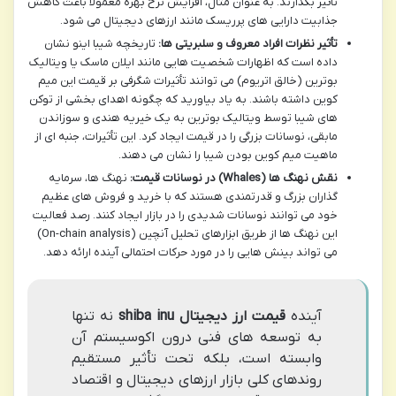
تأثیر بگذارند. به عنوان مثال، افزایش نرخ بهره معمولاً باعث کاهش
جذابیت دارایی های پرریسک مانند ارزهای دیجیتال می شود.
تأثیر نظرات افراد معروف و سلبریتی ها:
تاریخچه شیبا اینو نشان
داده است که اظهارات شخصیت هایی مانند ایلان ماسک یا ویتالیک
بوترین (خالق اتریوم) می توانند تأثیرات شگرفی بر قیمت این میم
کوین داشته باشند. به یاد بیاورید که چگونه اهدای بخشی از توکن
های شیبا توسط ویتالیک بوترین به یک خیریه هندی و سوزاندن
مابقی، نوسانات بزرگی را در قیمت ایجاد کرد. این تأثیرات، جنبه ای از
ماهیت میم کوین بودن شیبا را نشان می دهند.
نقش نهنگ ها (Whales) در نوسانات قیمت:
نهنگ ها، سرمایه
گذاران بزرگ و قدرتمندی هستند که با خرید و فروش های عظیم
خود می توانند نوسانات شدیدی را در بازار ایجاد کنند. رصد فعالیت
این نهنگ ها از طریق ابزارهای تحلیل آنچین (On-chain analysis)
می تواند بینش هایی را در مورد حرکات احتمالی آینده ارائه دهد.
آینده
قیمت ارز دیجیتال shiba inu
نه تنها
به توسعه های فنی درون اکوسیستم آن
وابسته است، بلکه تحت تأثیر مستقیم
روندهای کلی بازار ارزهای دیجیتال و اقتصاد