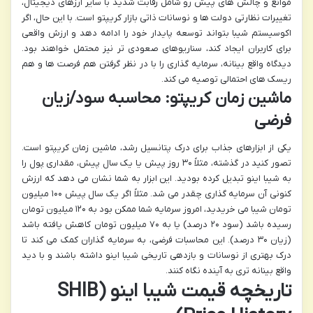
موانع و چالش های پیش رو شامل رقابت شدید با سایر ارزهای دیجیتال،
تغییرات نظارتی دولت ها و نوسانات ذاتی بازار کریپتو است. با این حال، اگر
اکوسیستم شیبا بتواند توسعه پایدار خود را ادامه دهد و ارزش واقعی
برای کاربران ایجاد کند، سناریوهای صعودی تر نیز محتمل خواهند بود.
دیدگاه واقع بینانه، سرمایه گذاری را با در نظر گرفتن هم فرصت ها و هم
ریسک های احتمالی توصیه می کند.
ماشین زمان کریپتو: محاسبه سود/زیان
فرضی
یکی از ابزارهای جذاب برای درک پتانسیل رشد، ماشین زمان کریپتو است.
تصور کنید در گذشته، مثلاً ۳۰ روز پیش یا یک سال پیش، مقداری پول را
به شیبا اینو تبدیل کرده بودید. این ابزار به شما نشان می دهد که ارزش
کنونی آن سرمایه گذاری چقدر می شد. مثلاً اگر یک سال پیش ۱۰۰ میلیون
تومان شیبا می خریدید، امروز سرمایه شما ممکن بود به ۱۲۰ میلیون تومان
رسیده باشد (سود ۲۰ درصد) یا به ۷۰ میلیون تومان کاهش یافته باشد
(زیان ۳۰ درصد). این محاسبات فرضی، به سرمایه گذاران کمک می کند تا
درک بهتری از نوسانات و بازدهی تاریخی شیبا اینو داشته باشند و با دید
واقع بینانه تری به آینده نگاه کنند.
تاریخچه قیمت شیبا اینو (SHIB