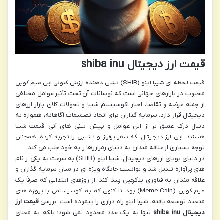
قیمت ارز دیجیتال shiba inu
قیمت لحظه ای شیبا اینو (SHIB) نشان دهنده ارزش کنونی این میم کوین
محبوب در بازارهای جهانی است که نوسانات آن تحت تأثیر عوامل مختلفی
از جمله عرضه و تقاضا، اخبار اکوسیستم شیبا و تحولات کلان بازار ارزهای
دیجیتال قرار دارد. سرمایه گذاران برای اتخاذ تصمیمات آگاهانه، همواره به
دنبال درک عمیق تر از این عوامل و پیش بینی های آتی قیمت شیبا
هستند. این ارز دیجیتال، که سفر پرفراز و نشیبی را تجربه کرده، همچنان
توجه بسیاری از علاقه مندان به دنیای رمزارزها را به خود جلب می کند.
در دنیای پویای ارزهای دیجیتال، شیبا اینو (SHIB) به سرعت به یکی از نام
های پرآوازه تبدیل شد و توانست جایگاه ویژه ای در میان سرمایه گذاران و
علاقه مندان به فناوری بلاکچین پیدا کند. از روزهای ابتدایی که صرفاً یک
میم کوین (Meme Coin) بود، تا کنون که به اکوسیستمی با پروژه های
متعدد توسعه یافته، شیبا اینو راه درازی را پیموده است. بررسی
قیمت ارز
دیجیتال shiba inu
تنها به یک عدد محدود نمی شود؛ بلکه به معنای