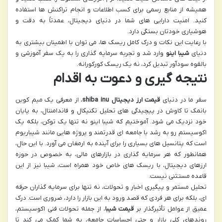
همیشه از منابع رسمی برای کسب اطلاعات و انجام تراکنش ها استفاده
کنید. امنیت دارایی های شما در دنیای دیجیتال، عمدتاً به دقت و
هوشیاری خودتان بستگی دارد.
با رعایت این نکات و درک کامل ریسک ها، می توان با اطمینان بیشتری به
دنیای
شیبا اینو
وارد شد و تجربه سرمایه گذاری را به یک سفر آموزشی و
بالقوه سودآور تبدیل کرد، نه یک ریسک کورکورانه.
نتیجه گیری و دعوت به اقدام
سفر ما در دنیای
قیمت ارز دیجیتال shiba inu
، از معرفی یک میم کوین
بانمک تا کاوش در پیچیدگی های تحلیل تکنیکال و فاندامنتال، به پایان
خود نزدیک می شود. آموختیم که شیبا اینو نه تنها یک توکن، بلکه یک
اکوسیستم رو به رشد با جامعه ای قدرتمند و پروژه هایی مانند شیباریوم
است که پتانسیل های بسیاری را برای آینده به ارمغان می آورد. با این حال،
همانطور که هر سرمایه گذاری در بازارهای مالی، به خصوص در حوزه
ارزهای دیجیتال، با ریسک های خاص خود همراه است، شیبا نیز از این
قاعده مستثنی نیست.
تحلیل مستمر و پیگیری اخبار و تحولات، نه تنها برای سرمایه گذاران حرفه
ای، بلکه برای هر فردی که قصد ورود به این بازار را دارد، ضروری است. درک
عمیق از عوامل تأثیرگذار بر
قیمت شیبا
، از جمله تحولات فنی اکوسیستم،
روندهای کلی بازار و حتی احساسات جامعه، به شما کمک می کند تا