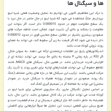
ها و سیگنال ها
با درک این مفاهیم، اکنون می توانیم به تحلیل وضعیت فعلی شیبا اینو
بپردازیم. مثلاً، مشاهده می شود که شیبا اینو در حال حاضر در حال نبرد با
یک سطح مقاومت مهم در حدود 0.000015 دلار است. اگر بتواند این
مقاومت را بشکند و بالای آن تثبیت شود، ممکن است شاهد حرکت های
صعودی بیشتری باشیم. در مقابل، سطح حمایتی قوی در حدود 0.000012
دلار دیده می شود که اگر قیمت به زیر آن سقوط کند، می تواند به معنای
روند نزولی کوتاه مدت باشد.
اندیکاتورهای رایج نیز اطلاعات ارزشمندی ارائه می دهند. به عنوان مثال،
اگر RSI در بازه زمانی ۴ ساعته به بالای ۵۰ برسد، می تواند نشانه ای از
افزایش قدرت خریداران باشد. در همین حال، سیگنال های MACD، مانند
تقاطع خطوط آن، می توانند هشدارهای اولیه برای تغییر روند یا تأیید یک
حرکت قیمتی باشند. ترکیب این سیگنال ها در بازه های زمانی مختلف (مثلاً،
یک روند صعودی در نمودار روزانه همراه با سیگنال خرید در نمودار
ساعتی) می تواند به معامله گر در تصمیم گیری کمک کند.
بر اساس تحلیل تکنیکال جاری، یک سناریوی احتمالی برای شیبا اینو در
کوتاه مدت می تواند حرکت در یک کانال صعودی باشد، با این حال، باید
همیشه به خاطر داشت که بازار ارزهای دیجیتال پر از عدم قطعیت است و
هیچ پیش بینی قطعی نیست. این تحلیل ها صرفاً ابزارهایی برای کاهش