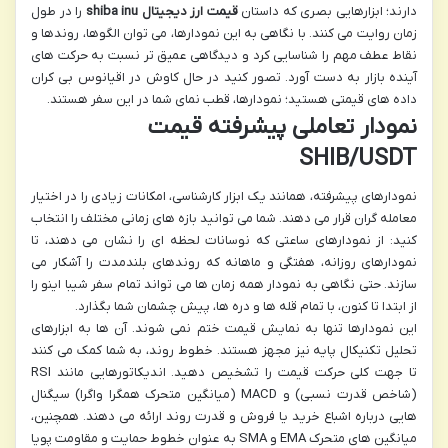
دارند؛ ابزارهایی بصری که داستان
قیمت ارز دیجیتال shiba inu
را در طول
زمان روایت می کنند. با نگاهی به این نمودارها، می توان الگوها، روندها و
نقاط عطف مهم را شناسایی کرد و دیدگاهی عمیق تر نسبت به حرکت های
آینده بازار به دست آورد. تصور کنید در حال کاوش در اقیانوس بی کران
داده های قیمتی هستید؛ نمودارها، قطب نمای شما در این سفر هستند.
نمودار تعاملی پیشرفته قیمت
SHIB/USDT
نمودارهای پیشرفته، همانند یک ابزار کارشناسی، امکانات زیادی را در اختیار
معامله گران قرار می دهند. شما می توانید بازه های زمانی مختلف را انتخاب
کنید: از نمودارهای ساعتی که نوسانات لحظه ای را نشان می دهند، تا
نمودارهای روزانه، هفتگی و ماهانه که روندهای بلندمدت را آشکار می
سازند. حتی نگاهی به نمودار همه زمان ها می تواند تمام سفر شیبا اینو را
از ابتدا تا کنون، با تمام قله ها و دره ها، پیش چشمان شما بگذارد.
این نمودارها تنها به نمایش قیمت ختم نمی شوند. آن ها به ابزارهای
تحلیل تکنیکال پایه نیز مجهز هستند. خطوط روند، به شما کمک می کنند
تا جهت کلی حرکت قیمت را تشخیص دهید. اندیکاتورهایی مانند RSI
(شاخص قدرت نسبی) و MACD (میانگین متحرک همگرا واگرا) سیگنال
هایی درباره اشباع خرید یا فروش و قدرت روند ارائه می دهند. همچنین،
میانگین های متحرک EMA و SMA به عنوان خطوط حمایت و مقاومت پویا