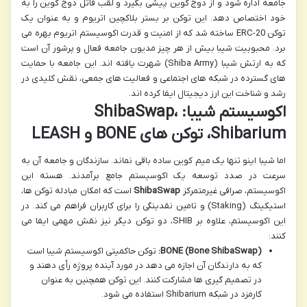
جامعه اداره شود و از دوج کوین پیشی بگیرد و لقب قاتل دوج کوین را به
خود اختصاص دهد. این توکن بر بستر بلاکچین اتریوم و به عنوان یک
توکن ERC-20 ساخته شد که از امنیت و قدرت اکوسیستم اتریوم بهره می
برد. محبوبیت شیبا بیش از هر چیز مدیون جامعه فعال و پرشور آن است
که به ارتش شیبا (Shiba Army) شهرت یافته اند. این جامعه با حمایت
های گسترده در شبکه های اجتماعی و فعالیت های جمعی، نقش کلیدی در
رشد و شناخت این ارز دیجیتال ایفا کرده اند.
اکوسیستم شیبا: ShibaSwap،
Shibarium، توکن های BONE و LEASH
اما شیبا اینو تنها یک میم کوین ساده باقی نماند. سازندگان و جامعه آن به
سرعت در صدد توسعه یک اکوسیستم جامع برآمدند. هسته این
اکوسیستم، صرافی غیرمتمرکز
ShibaSwap
است که امکان مبادله توکن ها،
استیکینگ (Staking) و تامین نقدینگی را برای کاربران فراهم می کند. در
این اکوسیستم، علاوه بر SHIB، دو توکن دیگر نیز نقش مهمی ایفا می
کنند:
BONE (Bone ShibaSwap):
توکن حاکمیتی اکوسیستم شیبا است
که به دارندگان آن اجازه می دهد در مورد آینده پروژه رأی دهند و
در تصمیم گیری ها مشارکت کنند. این توکن همچنین به عنوان
کارمزد در شبکه Shibarium استفاده می شود.