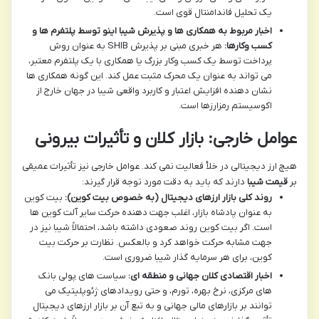
یک تحلیل فاندامنتال قوی است.
اخبار مربوط به همکاری ها و پذیرش شیبا اینو توسط پلتفرم ها و
کسب وکارها:
هر خبری مبنی بر پذیرش SHIB به عنوان روش
پرداخت توسط یک کسب وکار بزرگ یا همکاری با یک پلتفرم معتبر،
می تواند به عنوان یک محرک مثبت عمل کند. این گونه همکاری ها
نشان دهنده افزایش اعتبار و کاربرد واقعی شیبا در جهان خارج از
اکوسیستم رمزارزها است.
عوامل خارجی: بازار کلان و تأثیرات بیرونی
هیچ ارز دیجیتالی در خلأ فعالیت نمی کند. عوامل خارجی نیز تأثیرات عمیقی
بر
قیمت شیبا
دارند که باید به دقت مورد توجه قرار گیرند:
روند کلی بازار ارزهای دیجیتال (به خصوص بیت کوین):
بیت کوین
به عنوان پادشاه بازار، اغلب جهت دهنده حرکت سایر آلت کوین ها
است. اگر بیت کوین روند صعودی داشته باشد، احتمالاً شیبا نیز در
جهت مشابه حرکت خواهد کرد و بالعکس. نظارت بر حرکت بیت
کوین، برای هر سرمایه گذار شیبا ضروری است.
اخبار اقتصادی کلان جهانی و منطقه ای:
سیاست های پولی بانک
های مرکزی، نرخ بهره، تورم، و حتی رویدادهای ژئوپلیتیک می
توانند بر بازارهای مالی جهانی و به تبع آن بر بازار ارزهای دیجیتال