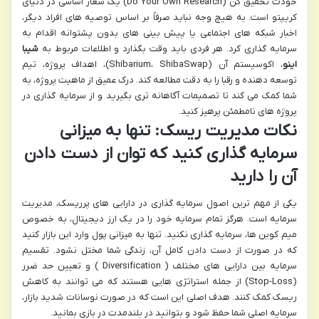
خودت تحقیق کن (Do Your Own Research) یک شعار اساسی در دنیای
کریپتو است. به هیچ وجه نباید صرفاً بر اساس توصیه های افراد دیگر،
اخبار شبکه های اجتماعی یا پیش بینی های بدون پشتوانه اقدام به
سرمایه گذاری کرد. هر فردی باید وقت بگذارد و اطلاعات مربوط به
شیبا
اینو
، اکوسیستم آن (Shibarium، ShibaSwap)، اهداف پروژه، تیم
توسعه دهنده و رقبا را به دقت مطالعه کند. درک عمیق از ماهیت پروژه، به
شما کمک می کند تا تصمیمات آگاهانه تری بگیرید و از سرمایه گذاری در
پروژه های نامطمئن پرهیز کنید.
نکات مدیریت ریسک: تنها به میزانی
سرمایه گذاری کنید که توان از دست دادن
آن را دارید
یکی از مهم ترین اصول سرمایه گذاری در دارایی های پرریسک، مدیریت
سرمایه است. هرگز تمام سرمایه خود را در یک ارز دیجیتال، به خصوص
میم کوین ها، سرمایه گذاری نکنید. تنها به میزانی پول وارد این بازار کنید
که در صورت از دست دادن کامل آن، زندگی شما مختل نشود. تقسیم
سرمایه بین دارایی های مختلف ( Diversification ) و تعیین حد ضرر
(Stop-Loss) از جمله استراتژی هایی هستند که می توانند به کاهش
ریسک کمک کنند. هدف اصلی این است که در صورت نوسانات شدید بازار،
سرمایه اصلی شما حفظ شود و بتوانید در بلندمدت در بازی بمانید.