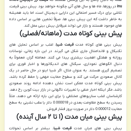
inu
در روزها، ماه ها و سال های آتی چگونه خواهد بود. پیش بینی قیمت،
تلاشی برای درک مسیر احتمالی این دارایی دیجیتال است، اما باید همیشه
به خاطر داشت که این پیش بینی ها، صرفاً تخمین هایی بر اساس داده
های موجود هستند و بازار می تواند غیرقابل پیش بینی عمل کند.
پیش بینی کوتاه مدت (ماهانه/فصلی)
پیش بینی های کوتاه مدت
قیمت شیبا
، اغلب بر اساس تحلیل های
تکنیکال و فاندامنتال جاری شکل می گیرند. در این بازه زمانی، نوسانات
روزانه و هفتگی اهمیت بیشتری پیدا می کنند. معامله گران معمولاً به
دنبال الگوهای نموداری، سیگنال های اندیکاتورها و اخبار فوری برای
تصمیم گیری هستند. به عنوان مثال، اگر شیبا اینو در حال حاضر در یک
کانال صعودی حرکت می کند و سطوح حمایت مهمی را حفظ کرده باشد،
پیش بینی کوتاه مدت ممکن است نشان دهنده ادامه روند صعودی
باشد، مگر اینکه اخبار منفی یا تغییرات ناگهانی در بازار بیت کوین رخ دهد.
کارشناسان اغلب سناریوهای مختلفی را برای این بازه ارائه می دهند، مثلاً
رسیدن به سطح مقاومت بعدی در 0.000018 دلار یا عقب نشینی به سطح
حمایت 0.000012 دلار در صورت بروز فشار فروش.
پیش بینی میان مدت (۱ تا ۲ سال آینده)
پیش بینی های میان مدت
قیمت شیبا
، بیشتر بر اساس تحولات