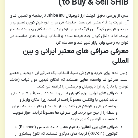
to Buy & Sell SHIB)
پس از بررسی دقیق
قیمت ارز دیجیتال shiba inu
، تاریخچه و تحلیل های
آن، نوبت به گام عملی می رسد: چگونه می توان این میم کوین محبوب را
خرید و فروش کرد؟ این فرآیند، برای تازه واردان شاید کمی پیچیده به نظر
برسد، اما با دنبال کردن چند مرحله ساده و انتخاب پلتفرم های مناسب، می
توان به راحتی وارد بازار شیبا شد و معامله کرد.
معرفی صرافی های معتبر ایرانی و بین
المللی
اولین قدم برای خرید و فروش شیبا، انتخاب یک صرافی ارز دیجیتال معتبر
است. صرافی ها واسطه هایی هستند که امکان تبدیل پول فیات (مانند
تومان یا دلار) به ارز دیجیتال و برعکس را فراهم می کنند.
صرافی های ایرانی:
برای کاربران ایرانی، استفاده از صرافی های داخلی
مانند تبدیل یا والکس معمولاً راحت تر است، زیرا امکان واریز و
برداشت ریالی را فراهم می کنند و نیاز به تبدیل دلار یا تتر به عنوان
واسطه را از بین می برند. این صرافی ها معمولاً فرآیند احراز هویت
متناسب با قوانین کشور دارند.
صرافی های بین المللی:
پلتفرم هایی مانند بایننس (Binance) یا
کوکوین (KuCoin) گزینه های دیگری هستند که تنوع بیشتری از