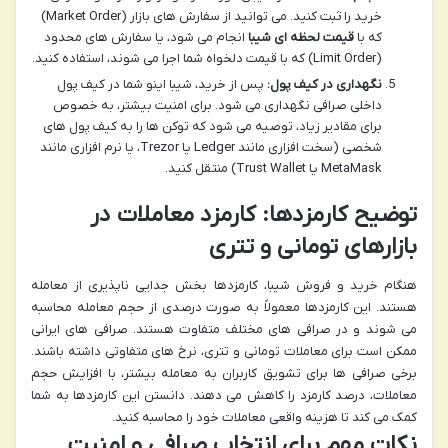
خرید را ثبت کنید. می توانید از سفارش های بازار (Market Order)
که با
قیمت لحظه ای شیبا
انجام می شود، یا سفارش های محدود
(Limit Order) که با قیمت دلخواه شما اجرا می شوند، استفاده کنید.
نگهداری در کیف پول:
پس از خرید، شیبا اینو شما در کیف پول
داخلی صرافی نگهداری می شود. برای امنیت بیشتر، به خصوص
برای مقادیر زیاد، توصیه می شود که توکن ها را به کیف پول های
شخصی (سخت افزاری مانند Ledger یا Trezor، یا نرم افزاری مانند
MetaMask یا Trust Wallet) منتقل کنید.
توضیح کارمزدها: کارمزد معاملات در
بازارهای تومانی و تتری
هنگام خرید و فروش شیبا، کارمزدها بخش جدایی ناپذیری از معامله
هستند. این کارمزدها معمولاً به صورت درصدی از حجم معامله محاسبه
می شوند و در صرافی های مختلف متفاوت هستند. صرافی های ایرانی
ممکن است برای معاملات تومانی و تتری، نرخ های متفاوتی داشته باشند.
برخی صرافی ها برای تشویق کاربران به معامله بیشتر، با افزایش حجم
معاملات، درصد کارمزد را کاهش می دهند. دانستن این کارمزدها به شما
کمک می کند تا هزینه واقعی معاملات خود را محاسبه کنید.
نکات مهم برای انتخاب صرافی و امنیت