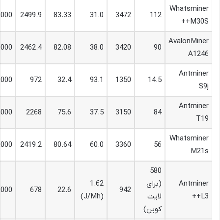
Whatsminer
,000
2499.9
83.33
31.0
3472
112
M30S++
AvalonMiner
,000
2462.4
82.08
38.0
3420
90
A1246
Antminer
,000
972
32.4
93.1
1350
14.5
S9j
Antminer
,000
2268
75.6
37.5
3150
84
T19
Whatsminer
,000
2419.2
80.64
60.0
3360
56
M21s
580
Antminer
(برای
1.62
,000
678
22.6
942
L3++
لایت
(J/Mh)
کوین)