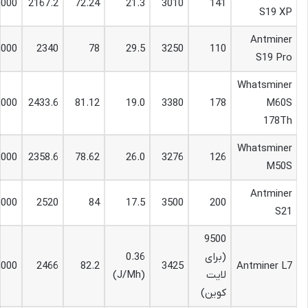
,000
2167.2
72.24
21.3
3010
141
S19 XP
Antminer
,000
2340
78
29.5
3250
110
S19 Pro
Whatsminer
,000
2433.6
81.12
19.0
3380
178
M60S
178Th
Whatsminer
,000
2358.6
78.62
26.0
3276
126
M50S
Antminer
,000
2520
84
17.5
3500
200
S21
9500
(برای
0.36
,000
2466
82.2
3425
Antminer L7
لایت
(J/Mh)
کوین)