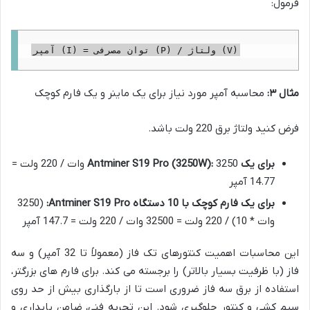
فرمول:
آمپر (I) = توان مصرفی (P) / ولتاژ (V)
مثال ۳:
محاسبه آمپر مورد نیاز برای یک ماینر و یک فارم کوچک
فرض کنید ولتاژ برق 220 ولت باشد.
برای یک Antminer S19 Pro (3250W):
3250 وات / 220 ولت =
14.77 آمپر
برای یک فارم کوچک با 10 دستگاه Antminer S19 Pro:
(3250
وات * 10) / 220 ولت = 32500 وات / 220 ولت = 147.7 آمپر
این محاسبات اهمیت کنتورهای تک فاز (معمولاً تا 32 آمپر) و سه
فاز (با ظرفیت بسیار بالاتر) را برجسته می کند. برای فارم های بزرگتر،
استفاده از برق سه فاز ضروری است تا از بارگذاری بیش از حد روی
سیم کشی و کنتور جلوگیری شود. این تجربه فنی، ضامن پایداری و