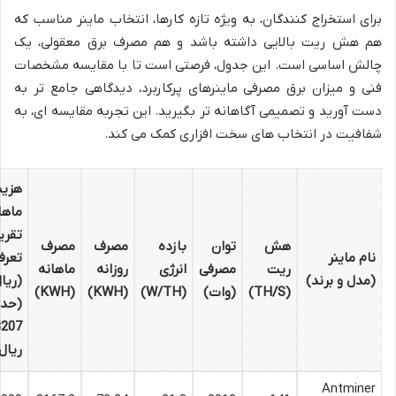
برای استخراج کنندگان، به ویژه تازه کارها، انتخاب ماینر مناسب که
هم هش ریت بالایی داشته باشد و هم مصرف برق معقولی، یک
چالش اساسی است. این جدول، فرصتی است تا با مقایسه مشخصات
فنی و میزان برق مصرفی ماینرهای پرکاربرد، دیدگاهی جامع تر به
دست آورید و تصمیمی آگاهانه تر بگیرید. این تجربه مقایسه ای، به
شفافیت در انتخاب های سخت افزاری کمک می کند.
هزین
ماها
تقری
هش
توان
بازده
مصرف
مصرف
نام ماینر
تعرف
ریت
مصرفی
انرژی
روزانه
ماهانه
(مدل و برند)
(ریا
(TH/S)
(وات)
(W/TH)
(KWH)
(KWH)
(حدو
8207
ریال/WH
Antminer