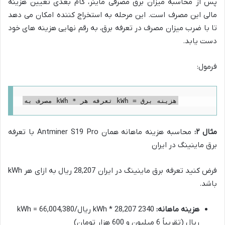
پس از محاسبه میزان برق مصرفی ماینر، گام بعدی تعیین هزینه
مالی این مصرف است. این مرحله به استخراج کننده امکان می دهد
تا با ضرب میزان مصرف در تعرفه برق، به رقم نهایی هزینه های خود
دست یابد.
فرمول:
مصرف به kWh * تعرفه هر kWh = هزینه برق
مثال ۲:
محاسبه هزینه ماهانه همان Antminer S19 Pro با تعرفه
برق ماینینگ در ایران
فرض کنید تعرفه برق ماینینگ در ایران 28,207 ریال به ازای هر kWh
باشد.
هزینه ماهانه:
2340 kWh * 28,207 ریال/kWh = 66,004,380
ریال (تقریباً 6 میلیون و 600 هزار تومان)