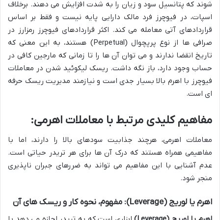
شوند که پتانسیل سود و زیان را به شدت افزایش می دهند. برخلاف
اسپات، در فیوچرز فرد مالک دارایی پایه نیست و فقط بر اساس
قراردادهای آتی معامله می کند. اکثر قراردادهای فیوچرز رمزارز در
صرافی ها از نوع پرپچوال (Perpetual) هستند، به این معنی که
تاریخ انقضا ندارند و می توان آن ها را تا زمانی که مارجین کافی در
حساب وجود دارد، باز نگه داشت. ریسک لیکوئید شدن در معاملات
فیوچرز با اهرم بالا بسیار جدی است و نیازمند مدیریت ریسک حرفه
ای است.
مفاهیم کلیدی مرتبط با معاملات اهرمی:
معاملات اهرمی، هرچند جذابیت سودهای بالا را دارند، اما با
مفاهیمی همراه هستند که درک آن ها برای هر تریدر حیاتی است.
عدم آشنایی با این مفاهیم می تواند به ضررهای جبران ناپذیری
منجر شود.
اهرم یا لوریج (Leverage): مفهوم، نحوه کار و ریسک های آن
اهرم یا لوریج (Leverage)
ابزاری است که به تریدر اجازه می دهد با