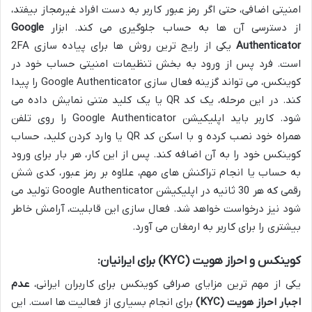
امنیتی اضافی، حتی اگر رمز عبور کاربر به دست افراد غیرمجاز بیفتد،
از دسترسی آن ها به حساب جلوگیری می کند. ابزار
Google
Authenticator
یکی از رایج ترین روش ها برای پیاده سازی 2FA
است. فرد پس از ورود به بخش تنظیمات امنیتی حساب خود در
کوینکس، می تواند گزینه فعال سازی Google Authenticator را پیدا
کند. در این مرحله، یک کد QR یا یک کلید متنی نمایش داده می
شود. کاربر باید اپلیکیشن Google Authenticator را روی تلفن
همراه خود نصب کرده و با اسکن کد QR یا وارد کردن کلید، حساب
کوینکس خود را به آن اضافه کند. پس از این کار، هر بار برای ورود
به حساب یا انجام تراکنش های مهم، علاوه بر رمز عبور، کدی شش
رقمی که هر 30 ثانیه در اپلیکیشن Google Authenticator تولید می
شود نیز درخواست خواهد شد. فعال سازی این قابلیت، آرامش خاطر
بیشتری را برای کاربر به ارمغان می آورد.
کوینکس و احراز هویت (KYC) برای ایرانیان:
یکی از مهم ترین مزایای صرافی کوینکس برای کاربران ایرانی،
عدم
اجبار احراز هویت (KYC)
برای انجام بسیاری از فعالیت ها است. این