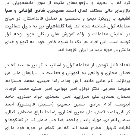
کرد که با تجربه و بازخوردهای مثبت از سوی دانشجویان، در
بازارهای مالی مختلف فعال است. همچنین،
شادی فراهانی
و
صبا
لطیفی
، با رویکرد تیمی و تخصصی بر تحلیل فاندامنتال، در میان
معامله گران شناخته شده اند.
رضا گلشاهیان
نیز به دلیل شفافیت
در نمایش معاملات و ارائه آموزش های رایگان، مورد توجه قرار
گرفته است. این افراد هر یک با شیوه خاص خود، به تنوع و غنای
دانش در حوزه ترید در ایران افزوده اند.
تعداد قابل توجهی از معامله گران و اساتید دیگر نیز هستند که در
فضای مجازی و واقعی به آموزش و فعالیت در بازارهای مالی می
پردازند. نام هایی مانند آرش وداد، رضا حبیبی، محمد حسنزاده،
علیرضا محرابی، دکتر توکل، امیر بهرامی، امیر امینی، محمد فرجام،
سبحان صمدی، علی میرزایی، امین محمدی، جواد حیدری، حامد
اینوست، آدام مرادی، حسین حسینی (حسینی فایننس)، احمد
کربلایی، امید آصفی، علی معین افشاری، رضا خانتاراج، مصطفی اقبالی،
سلمان انفرادی، مهراد پایدار و احمد رضا جبل عاملی نیز در گفتگوها و
نظرات کاربران مطرح شده اند که هر کدام در حوزه خود دارای