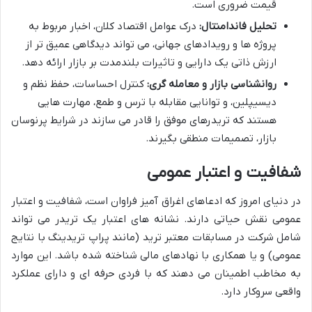
قیمت ضروری است.
تحلیل فاندامنتال:
درک عوامل اقتصاد کلان، اخبار مربوط به
پروژه ها و رویدادهای جهانی، می تواند دیدگاهی عمیق تر از
ارزش ذاتی یک دارایی و تاثیرات بلندمدت بر بازار ارائه دهد.
روانشناسی بازار و معامله گری:
کنترل احساسات، حفظ نظم و
دیسیپلین، و توانایی مقابله با ترس و طمع، مهارت هایی
هستند که تریدرهای موفق را قادر می سازند در شرایط پرنوسان
بازار، تصمیمات منطقی بگیرند.
شفافیت و اعتبار عمومی
در دنیای امروز که ادعاهای اغراق آمیز فراوان است، شفافیت و اعتبار
عمومی نقش حیاتی دارند. نشانه های اعتبار یک تریدر می تواند
شامل شرکت در مسابقات معتبر ترید (مانند پراپ تریدینگ با نتایج
عمومی) و یا همکاری با نهادهای مالی شناخته شده باشد. این موارد
به مخاطب اطمینان می دهند که با فردی حرفه ای و دارای عملکرد
واقعی سروکار دارد.