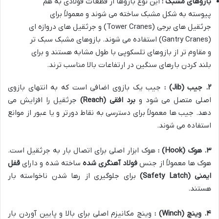
بازوهای مشبک :
این نوع بازوها از قطعات فولادی به هم
پیوسته به شکل مشبک ساخته می شوند و معمولاً برای
جرثقیل های برجی (Tower Cranes) و جرثقیل های دروازه ای
(Gantry Cranes) استفاده می شوند. بازوهای مشبک سبک تر
و مقاوم تر از بازوهای تلسکوپی با طول مشابه هستند و برای
بلند کردن بارهای سنگین در ارتفاعات بالا مناسب ترند.
۲
.
جیب
(Jib)
:
جیب یک بازوی اضافی است که به انتهای بازوی
اصلی متصل می شود و
برد افقی
(Reach)
جرثقیل را افزایش می
دهد. جیب ها معمولاً برای دسترسی به نقاط دورتر و یا عبور از موانع
استفاده می شوند.
۳
.
هوک
(Hook)
:
هوک ابزار اصلی برای اتصال بار به جرثقیل است.
هوک ها معمولاً از جنس
فولاد آهنگری شده
ساخته شده و دارای
قفل
ایمنی
(Safety Latch)
برای جلوگیری از رها شدن ناخواسته بار
هستند.
۴
.
وینچ
(Winch)
:
وینچ مکانیزم اصلی برای بالا و پایین آوردن بار