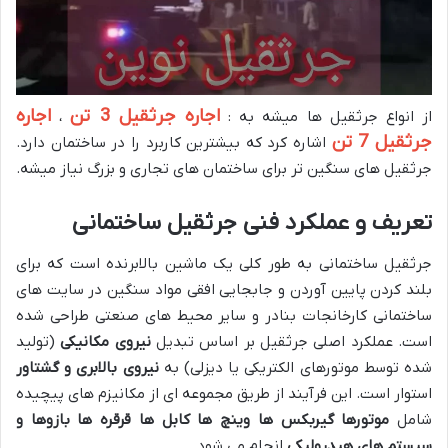
اجاره جرثقیل 3 تن
اجاره
از انواع جرثقیل ها میشه به :
،
جرثقیل 7 تن
اشاره کرد که بیشترین کاربرد را در ساختمان دارد.
جرثقیل های سنگین تر برای ساختمان های تجاری و بزرگ نیاز میشه.
تعریف و عملکرد فنی جرثقیل ساختمانی
جرثقیل ساختمانی به طور کلی یک ماشین بالابرنده است که برای
بلند کردن پایین آوردن و جابجایی افقی مواد سنگین در سایت های
ساختمانی کارخانجات بنادر و سایر محیط های صنعتی طراحی شده
است. عملکرد اصلی جرثقیل بر اساس تبدیل
نیروی مکانیکی
(تولید
شده توسط موتورهای الکتریکی یا دیزلی) به
نیروی بالابری و گشتاور
استوار است. این فرآیند از طریق مجموعه ای از مکانیزم های پیچیده
شامل
موتورها گیربکس ها وینچ ها کابل ها قرقره ها بازوها و
سیستم های هیدرولیکی
انجام می شود.