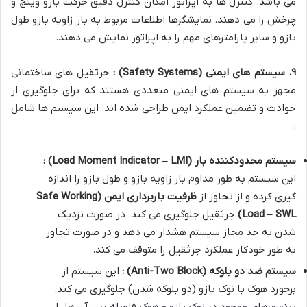
می باشد. کنترل ها به اپراتور امکان کنترل دقیق حرکت بازو وینچ و
چرخش را می دهند. نمایشگرها اطلاعات مربوط به بار زاویه بازو طول
بازو و سایر پارامترهای مهم را به اپراتور نمایش می دهند.
۹
.
سیستم های ایمنی
(Safety Systems)
:
جرثقیل های ساختمانی
مجهز به سیستم های ایمنی متعددی هستند که برای جلوگیری از
حوادث و تضمین عملکرد ایمن طراحی شده اند. این سیستم ها شامل
:
سیستم محدودکننده بار
(Load Moment Indicator – LMI)
:
این سیستم به طور مداوم بار زاویه بازو و طول بازو را اندازه
گیری کرده و از تجاوز از
ظرفیت باربرداری ایمن
(Safe Working
Load – SWL)
جرثقیل جلوگیری می کند. در صورت نزدیک
شدن به حد مجاز سیستم هشدار می دهد و در صورت تجاوز
به طور خودکار عملکرد جرثقیل را متوقف می کند.
سیستم ضد دو بلوکه
(Anti-Two Block)
:
این سیستم از
برخورد هوک با نوک بازو (دو بلوکه شدن) جلوگیری می کند.