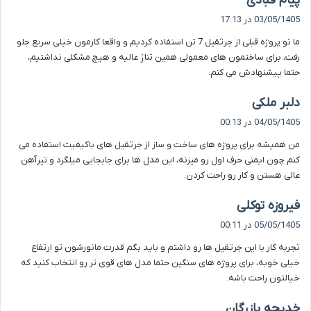
پیام قبادی
ف
03/05/1405 در 17:13
ت
ما تو پروژه قبلی از جرثقیل 7 تن استفاده کردیم و واقعا کارمون خیلی سریع جلو
:
رفت، برای ساختمون های معمولی همین تناژ عالیه و هیچ مشکلی نداشتیم،
حتما پیشنهادش می کنم.
گ
دلبر ملکی
ف
04/05/1405 در 00:13
ت
من همیشه برای پروژه های ساخت و ساز از جرثقیل های باکیفیت استفاده می
:
کنم چون ایمنی حرف اول رو میزنه، این مدل ها برای جابجایی میلگرد و تیرآهن
عالی هستن و کار رو راحت کردن.
گ
فیروزه توکلی
ف
05/05/1405 در 00:11
ت
تجربه کار با این جرثقیل ها رو داشتم و باید بگم قدرت مانورشون تو ارتفاع
:
خیلی خوبه، برای پروژه های سنگین حتما مدل های قوی تر رو انتخاب کنید که
خیالتون راحت باشه.
گ
خدیجه بازرگان