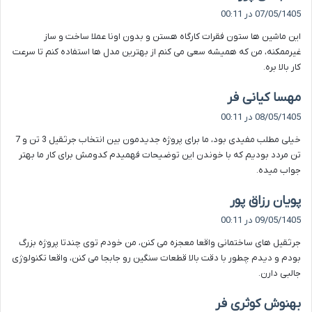
ف
07/05/1405 در 00:11
ت
این ماشین ها ستون فقرات کارگاه هستن و بدون اونا عملا ساخت و ساز
:
غیرممکنه، من که همیشه سعی می کنم از بهترین مدل ها استفاده کنم تا سرعت
کار بالا بره.
گ
مهسا کیانی فر
ف
08/05/1405 در 00:11
ت
خیلی مطلب مفیدی بود، ما برای پروژه جدیدمون بین انتخاب جرثقیل 3 تن و 7
:
تن مردد بودیم که با خوندن این توضیحات فهمیدم کدومش برای کار ما بهتر
جواب میده.
گ
پویان رزاق پور
ف
09/05/1405 در 00:11
ت
جرثقیل های ساختمانی واقعا معجزه می کنن، من خودم توی چندتا پروژه بزرگ
:
بودم و دیدم چطور با دقت بالا قطعات سنگین رو جابجا می کنن، واقعا تکنولوژی
جالبی دارن.
گ
بهنوش کوثری فر