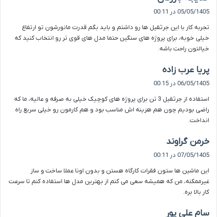
ف
05/05/1405 در 00:11
ت
تجربه کار با این جرثقیل ها رو داشتم و باید بگم قدرت مانورشون تو ارتفاع
:
خیلی خوبه، برای پروژه های سنگین حتما مدل های قوی تر رو انتخاب کنید که
خیالتون راحت باشه.
گ
پریا عرب زاده
ف
06/05/1405 در 00:15
ت
استفاده از جرثقیل 3 تن برای پروژه های کوچیک خیلی به صرفه و عالیه، ما که
:
راضی بودیم چون هم هزینه اش مناسب بود و هم کارمون رو خیلی سریع راه
انداخت.
گ
خرمن گراوند
ف
07/05/1405 در 00:11
ت
این ماشین ها ستون فقرات کارگاه هستن و بدون اونا عملا ساخت و ساز
:
غیرممکنه، من که همیشه سعی می کنم از بهترین مدل ها استفاده کنم تا سرعت
کار بالا بره.
گ
سام علی پور