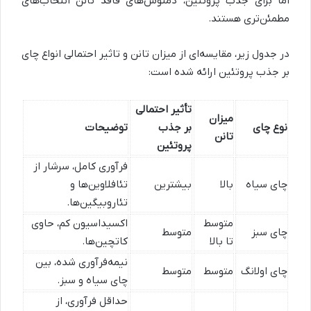
اما برای جذب پروتئین، دمنوش‌های فاقد تانن انتخاب‌های
مطمئن‌تری هستند.
در جدول زیر، مقایسه‌ای از میزان تانن و تاثیر احتمالی انواع چای
بر جذب پروتئین ارائه شده است:
تأثیر احتمالی
میزان
نوع چای
بر جذب
توضیحات
تانن
پروتئین
فرآوری کامل، سرشار از
چای سیاه
بالا
بیشترین
تئافلاوین‌ها و
تئاروبیگین‌ها.
متوسط
اکسیداسیون کم، حاوی
چای سبز
متوسط
تا بالا
کاتچین‌ها.
نیمه‌فرآوری شده، بین
چای اولانگ
متوسط
متوسط
چای سیاه و سبز.
حداقل فرآوری، از