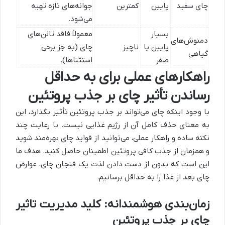
چای سفید
پایین
کمترین
جوانه‌های تازه تهیه
می‌شود.
بسیار
معمولاً فاقد تانن‌های
دمنوش‌های
پایین یا
ناچیز
چای (به جز برخی
گیاهی
صفر
استثناها).
راهکارهای عملی برای به حداقل
رساندن تأثیر چای بر جذب پروتئین
با وجود اینکه چای می‌تواند بر جذب پروتئین تأثیر بگذارد، این
به معنای حذف کامل آن از رژیم غذایی نیست. با رعایت چند
نکته ساده و راهکار عملی، می‌توانید از فواید چای بهره‌مند شوید
و همزمان از جذب کافی پروتئین اطمینان حاصل کنید. هدف ما
این است که بدون از دست دادن لذت یک فنجان چای، عوارض
چای بعد از غذا را به حداقل برسانیم.
زمان‌بندی هوشمندانه: کلید مدیریت تاثیر
چای بر جذب پروتئین