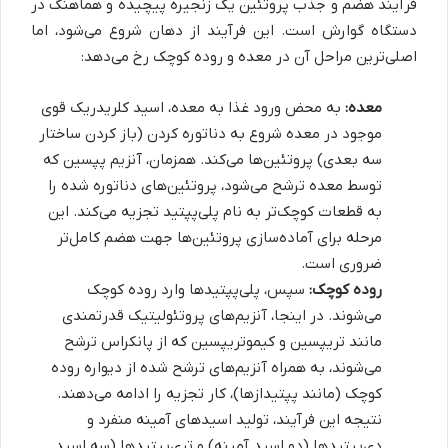
فرآیند هضم و جذب پروتئین یک زنجیره پیچیده و هماهنگ در
دستگاه گوارش است. این فرآیند از دهان شروع می‌شود، اما
اصلی‌ترین مراحل آن در معده و روده کوچک رخ می‌دهد:
معده:
به محض ورود غذا به معده، اسید کلریدریک قوی
موجود در معده شروع به دناتوره کردن (باز کردن ساختار
سه بعدی) پروتئین‌ها می‌کند. همزمان، آنزیم پپسین که
توسط معده ترشح می‌شود، پروتئین‌های دناتوره شده را
به قطعات کوچک‌تر به نام پلی‌پپتید تجزیه می‌کند. این
مرحله برای آماده‌سازی پروتئین‌ها جهت هضم کامل‌تر
ضروری است.
روده کوچک:
سپس، پلی‌پپتیدها وارد روده کوچک
می‌شوند. در اینجا، آنزیم‌های پروتئولیتیک قدرتمندی
مانند تریپسین و کیموتریپسین که از پانکراس ترشح
می‌شوند، به همراه آنزیم‌های ترشح شده از دیواره روده
کوچک (مانند پپتیدازها)، کار تجزیه را ادامه می‌دهند.
نتیجه این فرآیند، تولید اسیدهای آمینه منفرد و
دی‌پپتیدها (دو اسید آمینه) و تری‌پپتیدها (سه اسید