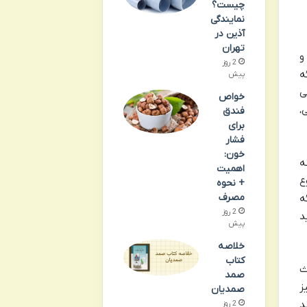
چیست؟
نمایندگی
آذین در
تهران
و
2 روز
ه
پیش
ی
خواص
،
فندق
برای
فشار
خون:
ه
اهمیت
ع
+ نحوه
مصرف
ه
2 روز
د
پیش
خلاصه
کتاب
ث
صمد
ز
صمدیان
تشر می‌شوند
2 روز