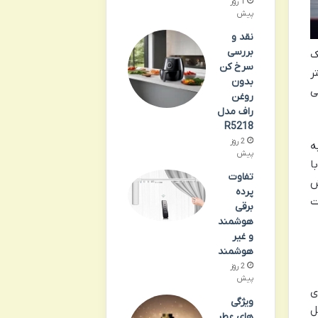
1 روز
پیش
نقد و
بررسی
ک
سرخ کن
ر
بدون
ی
روغن
راف مدل
R5218
2 روز
ه
پیش
ا
تفاوت
ش
پرده
ت
برقی
هوشمند
و غیر
هوشمند
2 روز
پیش
ی
ویژگی
ل
های عطر