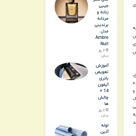
ی
جیبی
زنانه و
مردانه
برندینی
ه به
مدل
ن
Ambre
ی
Nuit
2 روز
ن
پیش
آموزش
تعویض
،
باتری
ه
آیفون
انند ISC، اعتبار و
14 +
چالش
 یک
ها
ی
2 روز
ه
پیش
د
لوله
آذین