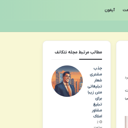
ت
آیفون
مطالب مرتبط مجله نتکانف
جذب
مشتری
شعار
تبلیغاتی
ت
متن زیبا
ی
برای
تبلیغ
مشاور
املاک
2
ساعت