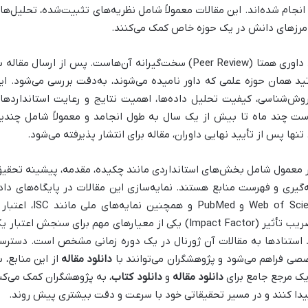
نجام شده‌اند. این مقالات معمولاً شامل نظریه‌های تثبیت‌شده، تحلیل‌ها
 مرزهای دانش در یک حوزه خاص کمک می‌کنند.
یکی از ویژگی‌های بارز مقالات ژورنالی، فرآیند داوری همتا (Peer Review) سخت‌گیرانه آن‌هاست. پس از ارسال مقال
د همان حوزه علمی که داور نامیده می‌شوند، به‌دقت بررسی می‌شود. ای
وش‌شناسی، کیفیت تحلیل داده‌ها، اهمیت نتایج و رعایت استانداردها
است چند ماه تا بیش از یک سال به طول انجامد و معمولاً شامل چندی
ها پس از تأیید نهایی داوران، مقاله برای انتشار پذیرفته می‌شود.
ور معمول شامل بخش‌های استانداردی مانند چکیده، مقدمه، پیشینه تحقیق
گیری و فهرست منابع هستند. نمایه‌سازی این مقالات در پایگاه‌های داد
معتبر بین‌المللی مانند Web of Science (ISI)، Scopus و PubMed و همچنین نمایه‌های ملی م
دسترسی آن‌ها را به‌شدت افزایش می‌دهد. ضریب تأثیر (Impact Factor) یکی از معیارهای مهم برای سنجش اعتبار
 استنادها به مقالات آن ژورنال در یک دوره زمانی مشخص است. دسترس
صصی فراهم می‌شود و پژوهشگران می‌توانند با
دانلود مقاله
از این منابع، ب
یک مرجع جامع برای
دانلود مقاله
و
دانلود کتاب
، به پژوهشگران کمک می‌کن
پیدا کنند و در مسیر تحقیقاتی خود با سرعت و دقت بیشتری پیش روند.