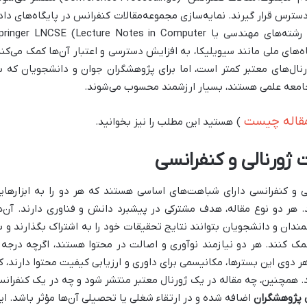
ترس قرار گیرند. نمایه‌سازی مجموعه‌مقالات کنفرانس در پایگاه‌های داد
خاص کنفرانس‌ها مانند IEEE Xplore برای رشته‌های مهندسی یا inger LNCSE (Lecture Notes in Computer
Sci) و همچنین پایگاه‌های ملی مانند سیویلیکا، به افزایش دسترسی و اعتبار آن‌ها کمک می‌کن
ژورنال‌های معتبر کمتر است، اما برای پژوهشگران جوان و دانشجویان که ب
 جامعه علمی هستند، بسیار ارزشمند محسوب می‌شوند.
مقاله چیست
) هستید این مطلب را نیز بخوانید.
ژورنالی و کنفرانسی
ی و کنفرانسی دارای شباهت‌های اساسی هستند که هر دو را به ابزارهای
هر دو نوع مقاله، هدف مشترکی در پیشبرد دانش و فناوری دارند. آن‌ه
مندان و دانشجویان بتوانند نتایج تحقیقات خود را به اشتراک بگذارند و ب
 کنند. هر دو نیازمند نوآوری و اصالت در محتوا هستند، اگرچه درجه 
دوی این بسترها، مکانیسمی برای داوری و ارزیابی کیفیت محتوا دارند، ک
ند. همچنین، چه مقاله در یک ژورنال معتبر منتشر شود و چه در یک کنفران
 پژوهشگران
اضافه شده و در ارتقاء شغلی یا تحصیلی آن‌ها مؤثر باشد. ای