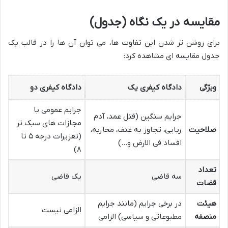
مقایسه در یک نگاه (جدول)
برای روشن تر شدن این تفاوت ها، می توان آن ها را در قالب یک
جدول مقایسه ای مشاهده کرد:
ویژگی
دادگاه کیفری یک
دادگاه کیفری دو
جرایم عمومی با
جرایم سنگین (قتل عمد، آدم
مجازات های سبک تر
صلاحیت
ربایی، تجاوز به عنف، محاربه،
(تعزیرات درجه ۵ تا
افساد فی الارض و…)
۸)
تعداد
سه قاضی
یک قاضی
قضات
هیئت
در برخی جرایم (مانند جرایم
الزامی نیست
منصفه
مطبوعاتی و سیاسی) الزامی