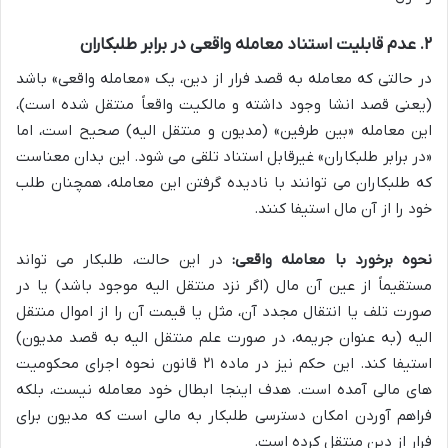
۲. عدم قابلیت استناد معامله واقعی در برابر طلبکاران
در حالتی که معامله به قصد فرار از دین، یک «معامله واقعی» باشد
(یعنی قصد انشا وجود داشته و مالکیت واقعاً منتقل شده است)،
این معامله «بین طرفین» (مدیون و منتقل الیه) صحیح است، اما
«در برابر طلبکاران» غیرقابل استناد تلقی می شود. این بدان معناست
که طلبکاران می توانند با نادیده گرفتن این معامله، همچنان طلب
خود را از آن مال استیفا کنند.
نحوه برخورد با معامله واقعی:
در این حالت، طلبکار می تواند
مستقیماً از عین آن مال (اگر نزد منتقل الیه موجود باشد) یا در
صورت تلف یا انتقال مجدد آن، مثل یا قیمت آن را از اموال منتقل
الیه (به عنوان جریمه، در صورت علم منتقل الیه به قصد مدیون)
استیفا کند. این حکم نیز در ماده ۲۱ قانون نحوه اجرای محکومیت
های مالی آمده است. هدف اینجا ابطال خود معامله نیست، بلکه
فراهم آوردن امکان دسترسی طلبکار به مالی است که مدیون برای
فرار از دین منتقل کرده است.