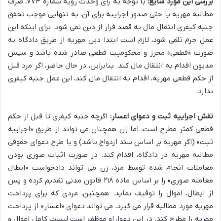
بررسی این مورد شایع:
با توجه به رای وحدت رویه شماره ۷۷۴، صرف
مطالبه مهریه یا حتی صدور اجراییه برای آن، به تنهایی موجب تحقق
جنبه کیفری انتقال مال به قصد فرار از دین نمی شود. برای اینکه این
عمل جرم تلقی شود، لازم است ابتدا دین مهریه از طریق دادگاه به
صورت «قطعی» محرز و محکومیت قطعی صادر شده باشد و سپس
مدیون اقدام به انتقال مال کند. بنابراین، در حال حاضر، اگر مرد قبل
از حکم قطعی مهریه، اقدام به انتقال مال کند، این عمل جنبه کیفری
ندارد.
نقش اجراییه ثبت و دعوای اعسار:
اگرچه جنبه کیفری تا قبل از حکم
قطعی کمتر مطرح است، اما زن همچنان می تواند از طریق «اجراییه
ثبت» (اگر مهریه بر اساس سند ازدواج باشد) و یا طرح دعوای حقوقی
مطالبه مهریه در دادگاه، اقدام کند. در صورت اثبات صوری بودن
معاملات انجام شده توسط مرد، زن می تواند دادخواست «ابطال
معامله صوری» را بر اساس ماده ۲۱۸ قانون مدنی تقدیم کرده و پس
از ابطال، اموال را توقیف نماید. همچنین، مردی که برای پرداخت
مهریه مورد مطالبه قرار می گیرد، می تواند دعوای «اعسار» از پرداخت
مهریه را مطرح کند. در این دعوا، او موظف است لیست کامل اموال و