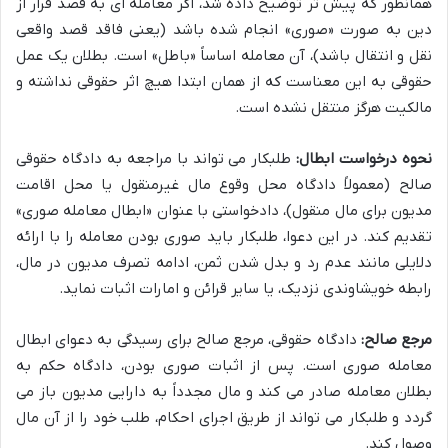
همانطور که پیش تر توضیح داده شد، اگر معامله ای به قصد فرار از
دین به صورت «صوری» انجام شده باشد (یعنی فاقد قصد واقعی
نقل و انتقال باشد)، آن معامله اساساً «باطل» است. بطلان یک عمل
حقوقی به این معناست که از همان ابتدا هیچ اثر حقوقی نداشته و
مالکیت هرگز منتقل نشده است.
نحوه درخواست ابطال:
طلبکار می تواند با مراجعه به دادگاه حقوقی
صالح (معمولاً دادگاه محل وقوع مال غیرمنقول یا محل اقامت
مدیون برای مال منقول)، دادخواستی با عنوان «ابطال معامله صوری»
تقدیم کند. در این دعوا، طلبکار باید صوری بودن معامله را با ارائه
دلایلی مانند عدم رد و بدل شدن ثمن، ادامه تصرف مدیون در مال،
رابطه خویشاوندی نزدیک، یا سایر قرائن و امارات اثبات نماید.
مرجع صالح:
دادگاه حقوقی، مرجع صالح برای رسیدگی به دعوای ابطال
معامله صوری است. پس از اثبات صوری بودن، دادگاه حکم به
بطلان معامله صادر می کند و مال مجدداً به دارایی مدیون باز می
گردد و طلبکار می تواند از طریق اجرای احکام، طلب خود را از آن مال
وصول کند.