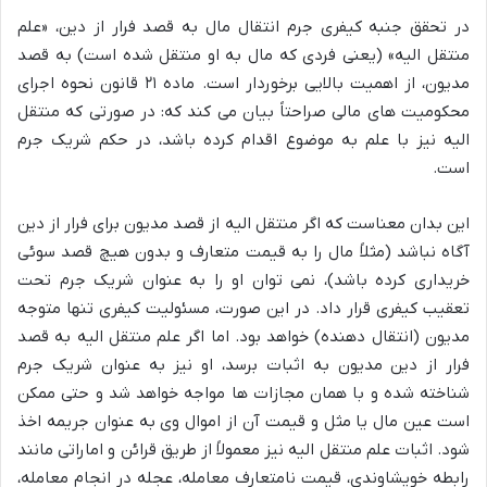
در تحقق جنبه کیفری جرم انتقال مال به قصد فرار از دین، «علم
منتقل الیه» (یعنی فردی که مال به او منتقل شده است) به قصد
مدیون، از اهمیت بالایی برخوردار است. ماده ۲۱ قانون نحوه اجرای
محکومیت های مالی صراحتاً بیان می کند که: در صورتی که منتقل
الیه نیز با علم به موضوع اقدام کرده باشد، در حکم شریک جرم
است.
این بدان معناست که اگر منتقل الیه از قصد مدیون برای فرار از دین
آگاه نباشد (مثلاً مال را به قیمت متعارف و بدون هیچ قصد سوئی
خریداری کرده باشد)، نمی توان او را به عنوان شریک جرم تحت
تعقیب کیفری قرار داد. در این صورت، مسئولیت کیفری تنها متوجه
مدیون (انتقال دهنده) خواهد بود. اما اگر علم منتقل الیه به قصد
فرار از دین مدیون به اثبات برسد، او نیز به عنوان شریک جرم
شناخته شده و با همان مجازات ها مواجه خواهد شد و حتی ممکن
است عین مال یا مثل و قیمت آن از اموال وی به عنوان جریمه اخذ
شود. اثبات علم منتقل الیه نیز معمولاً از طریق قرائن و اماراتی مانند
رابطه خویشاوندی، قیمت نامتعارف معامله، عجله در انجام معامله،