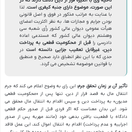
ناحیه وی با انگیزه فرار از دین دلالت دارند که در
این صورت، موضوع دارای جنبه کیفری است.
لذا
با عنایت به مراتب مذکور در فوق و اصل قانونی
بودن جرایم و مجازات ها، به نظر اکثریت اعضای
هیأت عمومی دیوان عالی کشور رأی شعبه سی
وهشتم دیوان عالی کشور که مستدعی اعاده
دادرسی را
قبل از محکومیت قطعی به پرداخت
دین، غیرقابل تعقیب جزایی دانسته است
در
حدی که با این نظر انطباق دارد صحیح و منطبق
با قوانین موضوعه تشخیص می گردد.
تأثیر آن بر زمان تحقق جرم:
این رای به وضوح اعلام می کند که جرم
انتقال مال به قصد فرار از دین، تنها پس از «محکومیت قطعی
مدیون» به پرداخت دین و سپس اقدام به انتقال مال محقق می
شود. این بدان معناست که اگر فردی قبل از صدور حکم قطعی
دادگاه یا قطعیت یافتن بدهی خود (مانند مهریه پس از صدور
اجراییه و عدم پرداخت) اقدام به انتقال اموال کند، این عمل فاقد
جنبه کیفری خواهد بود. این رای، بار اثبات را بر عهده طلبکار سنگین