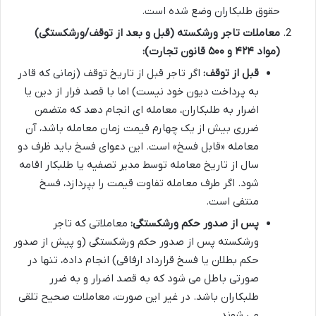
حقوق طلبکاران وضع شده است.
معاملات تاجر ورشکسته (قبل و بعد از توقف/ورشکستگی)
(مواد ۴۲۴ و ۵۰۰ قانون تجارت):
قبل از توقف:
اگر تاجر قبل از تاریخ توقف (زمانی که قادر
به پرداخت دیون خود نیست) اما با قصد فرار از دین یا
اضرار به طلبکاران، معامله ای انجام دهد که متضمن
ضرری بیش از یک چهارم قیمت زمان معامله باشد، آن
معامله «قابل فسخ» است. این دعوای فسخ باید ظرف دو
سال از تاریخ معامله توسط مدیر تصفیه یا طلبکار اقامه
شود. اگر طرف معامله تفاوت قیمت را بپردازد، فسخ
منتفی است.
پس از صدور حکم ورشکستگی:
معاملاتی که تاجر
ورشکسته پس از صدور حکم ورشکستگی (و پیش از صدور
حکم بطلان یا فسخ قرارداد ارفاقی) انجام داده، تنها در
صورتی باطل می شود که به قصد اضرار و به ضرر
طلبکاران باشد. در غیر این صورت، معاملات صحیح تلقی
می شوند.