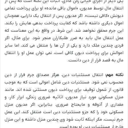
یکی دیگر از اجزای حیاتی رکن مادی، اثبات این نکته است که پس از
انتقال مال توسط مدیون، «اموال باقی مانده» او برای پرداخت تمامی
دیونش «کافی نیست». اگر مدیون پس از انتقال یک دارایی، همچنان
اموال دیگری داشته باشد که کفایت پرداخت بدهی هایش را بکند،
این جرم محقق نخواهد شد. این شرط، در واقع به این معناست که
عمل انتقال مال باید به ضرر طلبکاران منجر شود. برای مثال، اگر
فردی چندین ملک دارد و یکی از آن ها را منتقل می کند، اما سایر
اموالش برای پرداخت دیون کافی است، نمی توان عمل او را انتقال
مال به قصد فرار از دین دانست.
نکته مهم:
انتقال مستثنیات دین، هرگز مصداق جرم فرار از دین
محسوب نمی شود. مستثنیات دین شامل اموالی است که به موجب
قانون، از شمول توقیف برای پرداخت دیون مستثنی شده اند، مانند
منزل مسکونی مورد نیاز مدیون، اثاثیه ضروری زندگی، ابزار کار، و
مقداری از آذوقه و مایحتاج ضروری. بنابراین، اگر مدیون منزل
مسکونی خود را که جزو مستثنیات دین است منتقل کند، این عمل
جرم نیست، مگر اینکه ثابت شود وی چندین منزل داشته و این منزل
خارج از مستثنیات دین او بوده است.