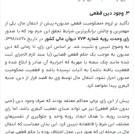
۳. وجود دین قطعی
تأکید بر لزوم «محکومیت قطعی مدیون» پیش از انتقال مال، یکی از
مهمترین و چالش برانگیزترین شرایط تحقق این جرم بود که با صدور
رای وحدت رویه شماره ۷۷۴ دیوان عالی کشور
در تاریخ ۱۳۹۸/۰۱/۲۰،
به وضوح تبیین و تثبیت شد. بر اساس این رای، تا زمانی که دین
مدیون به موجب یک حکم قطعی قضایی (یا سند لازم الاجرای ثبت
شده مانند چک، سفته یا مهریه که اجراییه آن صادر و ابلاغ شده و
قطعیت یافته باشد) به اثبات نرسیده باشد و قطعیت محکومیت
مدیون احراز نشود، انتقال مال توسط وی به قصد فرار از دین، جنبه
کیفری پیدا نخواهد کرد.
پیش از این رای، برخی محاکم معتقد بودند که صرف وجود دین (حتی
بدون حکم قطعی) نیز می تواند مبنای تعقیب کیفری باشد، اما رای
وحدت رویه، با هدف ایجاد رویه واحد و جلوگیری از تفسیرهای
مختلف، این شرط را قاطعانه تبیین کرد. این بدان معناست که انتقال
مال در مرحله ای که هنوز دین محل اختلاف بوده یا حکم قطعی صادر