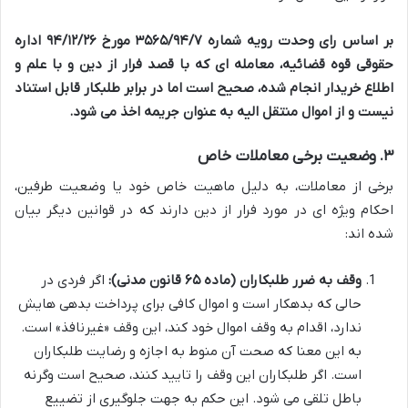
بر اساس رای وحدت رویه شماره ۳۵۶۵/۹۴/۷ مورخ ۹۴/۱۲/۲۶ اداره
حقوقی قوه قضائیه، معامله ای که با قصد فرار از دین و با علم و
اطلاع خریدار انجام شده، صحیح است اما در برابر طلبکار قابل استناد
نیست و از اموال منتقل الیه به عنوان جریمه اخذ می شود.
۳. وضعیت برخی معاملات خاص
برخی از معاملات، به دلیل ماهیت خاص خود یا وضعیت طرفین،
احکام ویژه ای در مورد فرار از دین دارند که در قوانین دیگر بیان
شده اند:
وقف به ضرر طلبکاران (ماده ۶۵ قانون مدنی):
اگر فردی در
حالی که بدهکار است و اموال کافی برای پرداخت بدهی هایش
ندارد، اقدام به وقف اموال خود کند، این وقف «غیرنافذ» است.
به این معنا که صحت آن منوط به اجازه و رضایت طلبکاران
است. اگر طلبکاران این وقف را تایید کنند، صحیح است وگرنه
باطل تلقی می شود. این حکم به جهت جلوگیری از تضییع