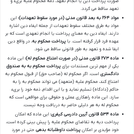
صورت پرداخت دین یا انجام تعهد، ذمه محکوم علیه بریء و
تعهد ساقط می گردد.
مواد ۲۶۴ به بعد قانون مدنی (در مورد سقوط تعهدات):
این
مواد به طرق مختلف سقوط تعهدات از جمله ایفاء دین اشاره
دارند. ایفاء دین به معنای پرداخت یا انجام تعهدی است که بر
عهده فرد قرار گرفته است. با
پرداخت محکوم به
، در واقع دین
ایفا شده و تعهد به طور قانونی ساقط می شود.
ماده ۲۷۳ قانون مدنی (در صورت امتناع محکوم له):
این ماده
یکی از مهم ترین مستندات برای
پرداخت محکوم به به صندوق
دادگستری
است. اگر محکوم له (صاحب حق) از قبول محکوم به
امتناع کند، محکوم علیه (متعهد) می تواند محکوم به را به
حاکم (دادگاه) تسلیم نماید و با این اقدام، ذمه خود را بریء
سازد. این ماده راهکاری عملی و حقوقی برای مواقعی است که
محکوم له به هر دلیلی حاضر به دریافت وجه نیست.
ماده ۵۳۴ قانون آیین دادرسی کیفری:
این ماده که امکان
پرداخت دیه به تقاضای محکوم علیه را پیش بینی کرده است،
خود مؤیدی بر امکان
پرداخت داوطلبانه بدهی
حتی در مورد