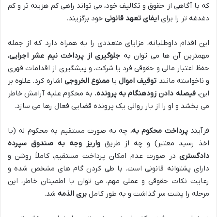
که با آگاهی از حقوق و تکالیف خود، می تواند راهی کم هزینه تر و کم
دغدغه تر را برای
ایفای تعهد قانونی
خود برگزیند.
این اقدام داوطلبانه، مزایای متعددی را به همراه دارد که از جمله
مهمترین آن ها می توان به
جلوگیری از پرداخت نیم عشر اجرایی
،
حفظ اعتبار مالی و حقوقی فرد یا شرکت، و پیشگیری از اقدامات قهری
و ناخواسته مانند
توقیف اموال
یا
ممنوع الخروجی
اشاره کرد. علاوه بر
این،
فیصله دادن زودهنگام به پرونده
، به محکوم علیه آرامش خاطر
می بخشد و او را از بار روانی یک پرونده قضایی فعال رها می سازد.
فرآیند
پرداخت محکوم به
، چه به صورت مستقیم به محکوم له (با
اخذ رسید معتبر) و چه از طریق
واریز وجه به صندوق سپرده
دادگستری
در صورت عدم امکان پرداخت مستقیم، کاملاً روشن و
دارای پشتوانه قانونی است. با طی کردن گام های مشخص شده و
رعایت نکات حقوقی و عملی مهم، می توان با اطمینان خاطر، این
مرحله را پشت سر گذاشت و به طور کامل
بری الذمه
شد.