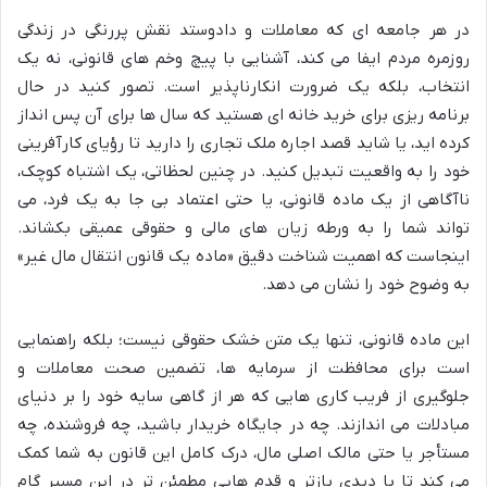
در هر جامعه ای که معاملات و دادوستد نقش پررنگی در زندگی
روزمره مردم ایفا می کند، آشنایی با پیچ وخم های قانونی، نه یک
انتخاب، بلکه یک ضرورت انکارناپذیر است. تصور کنید در حال
برنامه ریزی برای خرید خانه ای هستید که سال ها برای آن پس انداز
کرده اید، یا شاید قصد اجاره ملک تجاری را دارید تا رؤیای کارآفرینی
خود را به واقعیت تبدیل کنید. در چنین لحظاتی، یک اشتباه کوچک،
ناآگاهی از یک ماده قانونی، یا حتی اعتماد بی جا به یک فرد، می
تواند شما را به ورطه زیان های مالی و حقوقی عمیقی بکشاند.
اینجاست که اهمیت شناخت دقیق «ماده یک قانون انتقال مال غیر»
به وضوح خود را نشان می دهد.
این ماده قانونی، تنها یک متن خشک حقوقی نیست؛ بلکه راهنمایی
است برای محافظت از سرمایه ها، تضمین صحت معاملات و
جلوگیری از فریب کاری هایی که هر از گاهی سایه خود را بر دنیای
مبادلات می اندازند. چه در جایگاه خریدار باشید، چه فروشنده، چه
مستأجر یا حتی مالک اصلی مال، درک کامل این قانون به شما کمک
می کند تا با دیدی بازتر و قدم هایی مطمئن تر در این مسیر گام